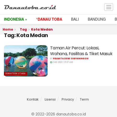
INDONESIA »
°DANAU TOBA
BALI
BANDUNG
Home
Tag
Kota Medan
Tag:
Kota Medan
Taman Air Percut: Lokasi,
Wahana, Fasilitas & Tiket Masuk
BY
PRAMITA DEWI SURYANINGSIH
2 MEI 2023 | 15:37 WIB
SUMATERA UTARA
Kontak
Lisensi
Privacy
Term
© 2022-2026 danautoba.co.id