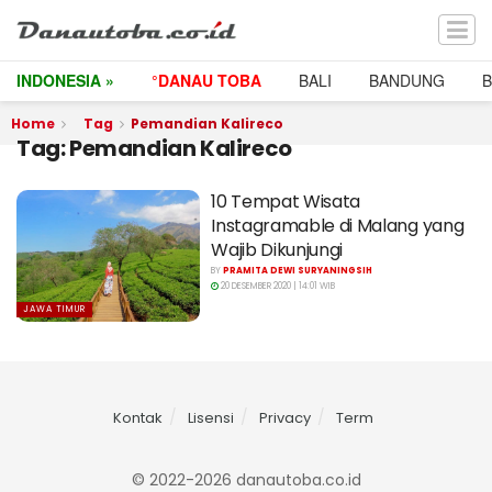
INDONESIA »
°DANAU TOBA
BALI
BANDUNG
Home
Tag
Pemandian Kalireco
Tag:
Pemandian Kalireco
10 Tempat Wisata
Instagramable di Malang yang
Wajib Dikunjungi
BY
PRAMITA DEWI SURYANINGSIH
20 DESEMBER 2020 | 14:01 WIB
JAWA TIMUR
Kontak
Lisensi
Privacy
Term
© 2022-2026 danautoba.co.id