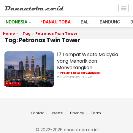
INDONESIA »
°DANAU TOBA
BALI
BANDUNG
Home
Tag
Petronas Twin Tower
Tag:
Petronas Twin Tower
17 Tempat Wisata Malaysia
yang Menarik dan
Menyenangkan
BY
PRAMITA DEWI SURYANINGSIH
26 NOVEMBER 2022 | 01:57 WIB
MALAYSIA
Kontak
Lisensi
Privacy
Term
© 2022-2026 danautoba.co.id