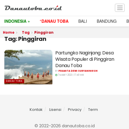
INDONESIA »
°DANAU TOBA
BALI
BANDUNG
Home
Tag
Pinggiran
Tag:
Pinggiran
Partungko Naginjang: Desa
Wisata Populer di Pinggiran
Danau Toba
BY
PRAMITA DEWI SURYANINGSIH
7 MARET 2023 | 17:48 WIB
DANAU TOBA
Kontak
Lisensi
Privacy
Term
© 2022-2026 danautoba.co.id