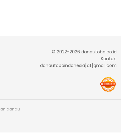
© 2022-2026 danautoba.co.id
Kontak:
danautobaindonesia[at]gmail.com
arah danau