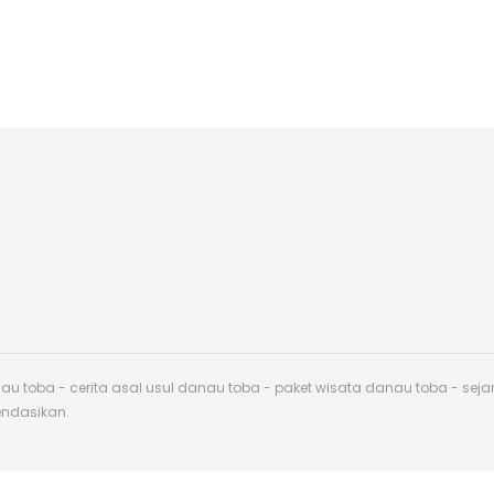
toba - cerita asal usul danau toba - paket wisata danau toba - sej
endasikan.