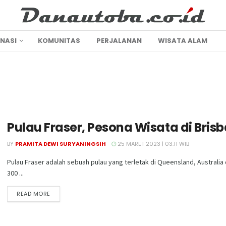
INASI
KOMUNITAS
PERJALANAN
WISATA ALAM
Pulau Fraser, Pesona Wisata di Bris
BY
PRAMITA DEWI SURYANINGSIH
25 MARET 2023 | 03:11 WIB
Pulau Fraser adalah sebuah pulau yang terletak di Queensland, Australia 
300 ...
DETAILS
READ MORE