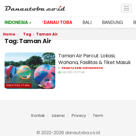
INDONESIA »
°DANAU TOBA
BALI
BANDUNG
Home
Tag
Taman Air
Tag:
Taman Air
Taman Air Percut: Lokasi,
Wahana, Fasilitas & Tiket Masuk
BY
PRAMITA DEWI SURYANINGSIH
2 MEI 2023 | 15:37 WIB
SUMATERA UTARA
Kontak
Lisensi
Privacy
Term
© 2022-2026 danautoba.co.id