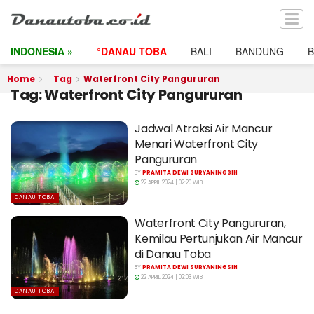
INDONESIA »
°DANAU TOBA
BALI
BANDUNG
Home
Tag
Waterfront City Pangururan
Tag:
Waterfront City Pangururan
Jadwal Atraksi Air Mancur
Menari Waterfront City
Pangururan
BY
PRAMITA DEWI SURYANINGSIH
22 APRIL 2024 | 02:20 WIB
DANAU TOBA
Waterfront City Pangururan,
Kemilau Pertunjukan Air Mancur
di Danau Toba
BY
PRAMITA DEWI SURYANINGSIH
22 APRIL 2024 | 02:03 WIB
DANAU TOBA