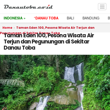
INDONESIA »
°DANAU TOBA
BALI
BANDUNG
Home
Taman Eden 100, Pesona Wisata Air Terjun dan
Pegunungan di Sekitar Danau Toba
Taman Eden 100, Pesona Wisata Air
Terjun dan Pegunungan di Sekitar
Danau Toba