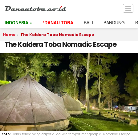
INDONESIA »
°DANAU TOBA
BALI
BANDUNG
Home
The Kaldera Toba Nomadic Escape
The Kaldera Toba Nomadic Escape
Jenis tenda yang dapat dijadikan tempat menginap di Nomadic Escape.