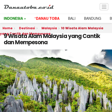
INDONESIA »
°DANAU TOBA
BALI
BANDUNG
Home
Destinasi
Malaysia
10 Wisata Alam Malaysia
yang Cantik dan Mempesona
9 Wisata Alam Malaysia yang Cantik
dan Mempesona