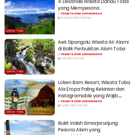
4 Destinasi Wisata Danau Toba
yang Mempesona
BY
PRAMITA DEWI SURYANINGSIH
18 AGUSTUS 2023 | 03:56 WIB
DANAU TOBA
Aek Sipangolu: Wisata Air Alami
di Balik Perbukitan Alam Toba
BY
PRAMITA DEWI SURYANINGSIH
2 MEI 2023 | 16:40 WIB
DANAU TOBA
Loken Barn Resort, Wisata Toba
Ala Eropa Paling Kekinian dan
Instagramable yang Wajib
Dikunjungi
BY
PRAMITA DEWI SURYANINGSIH
7 MARET 2023 | 01:51 WIB
DANAU TOBA
Bukit Indah Simarjarunjung:
Pesona Alam yang