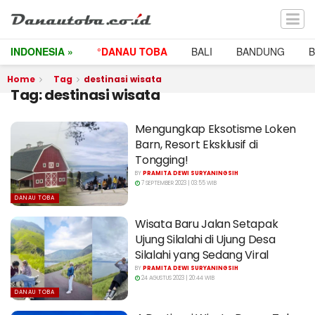
INDONESIA »
°DANAU TOBA
BALI
BANDUNG
Home
Tag
destinasi wisata
Tag:
destinasi wisata
Mengungkap Eksotisme Loken
Barn, Resort Eksklusif di
Tongging!
BY
PRAMITA DEWI SURYANINGSIH
7 SEPTEMBER 2023 | 03:55 WIB
DANAU TOBA
Wisata Baru Jalan Setapak
Ujung Silalahi di Ujung Desa
Silalahi yang Sedang Viral
BY
PRAMITA DEWI SURYANINGSIH
24 AGUSTUS 2023 | 20:44 WIB
DANAU TOBA