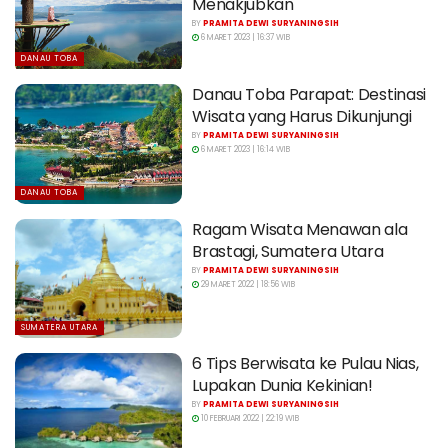
Menakjubkan
BY
PRAMITA DEWI SURYANINGSIH
6 MARET 2023 | 16:37 WIB
DANAU TOBA
Danau Toba Parapat: Destinasi
Wisata yang Harus Dikunjungi
BY
PRAMITA DEWI SURYANINGSIH
6 MARET 2023 | 16:14 WIB
DANAU TOBA
Ragam Wisata Menawan ala
Brastagi, Sumatera Utara
BY
PRAMITA DEWI SURYANINGSIH
29 MARET 2022 | 18:56 WIB
SUMATERA UTARA
6 Tips Berwisata ke Pulau Nias,
Lupakan Dunia Kekinian!
BY
PRAMITA DEWI SURYANINGSIH
10 FEBRUARI 2022 | 22:19 WIB