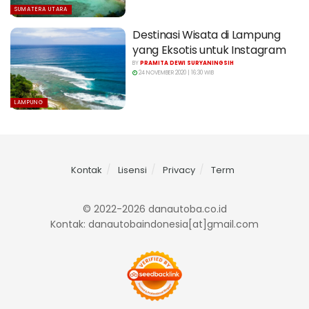
SUMATERA UTARA
Destinasi Wisata di Lampung
yang Eksotis untuk Instagram
BY
PRAMITA DEWI SURYANINGSIH
24 NOVEMBER 2020 | 16:30 WIB
LAMPUNG
Kontak
Lisensi
Privacy
Term
© 2022-2026 danautoba.co.id
Kontak: danautobaindonesia[at]gmail.com