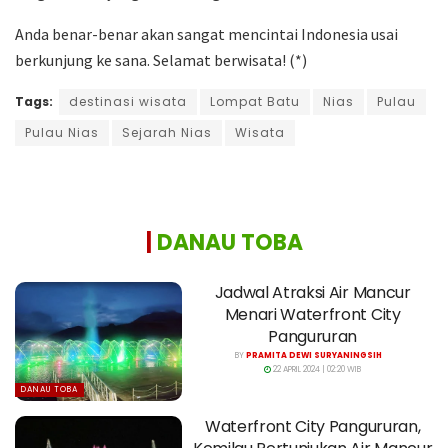
Anda benar-benar akan sangat mencintai Indonesia usai
berkunjung ke sana. Selamat berwisata! (*)
Tags:
destinasi wisata
Lompat Batu
Nias
Pulau
Pulau Nias
Sejarah Nias
Wisata
|
DANAU TOBA
Jadwal Atraksi Air Mancur
Menari Waterfront City
Pangururan
BY
PRAMITA DEWI SURYANINGSIH
22 APRIL 2024 | 02:20 WIB
DANAU TOBA
Waterfront City Pangururan,