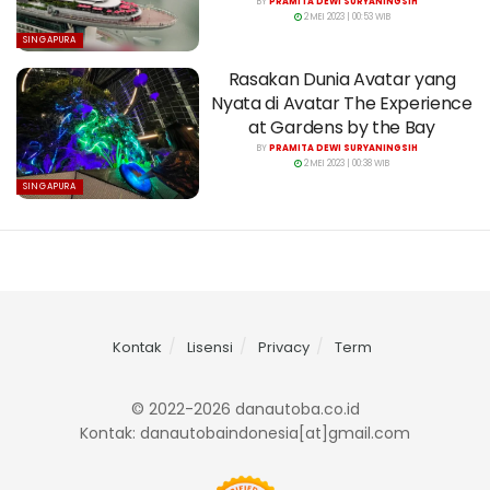
BY
PRAMITA DEWI SURYANINGSIH
2 MEI 2023 | 00:53 WIB
SINGAPURA
Rasakan Dunia Avatar yang
Nyata di Avatar The Experience
at Gardens by the Bay
BY
PRAMITA DEWI SURYANINGSIH
2 MEI 2023 | 00:38 WIB
SINGAPURA
Kontak
Lisensi
Privacy
Term
© 2022-2026 danautoba.co.id
Kontak: danautobaindonesia[at]gmail.com