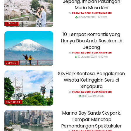
Jepang, Impian Pasangan
Muda Masa Kini
BY
PRAMITA DEWI SURYANINGSIH
29 OKTOBER 2023 | 17:21 WIB
JEPANG
10 Tempat Romantis yang
Hanya Bisa Anda Rasakan di
Jepang
BY
PRAMITA DEWI SURYANINGSIH
29 OKTOBER 2023 | 16:59 WIB
JEPANG
SkyHelix Sentosa: Pengalaman
Wisata Ketinggian Seru di
Singapura
BY
PRAMITA DEWI SURYANINGSIH
2 MEI 2023 | 01:09 WIB
SINGAPURA
Marina Bay Sands Skypark,
Tempat Menatap
Pemandangan Spektakuler