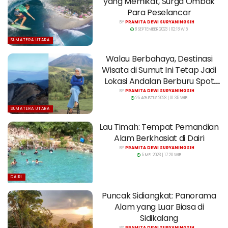
yang Memikat, Surga Ombak
Para Peselancar
BY
PRAMITA DEWI SURYANINGSIH
8 SEPTEMBER 2023 | 02:18 WIB
SUMATERA UTARA
Walau Berbahaya, Destinasi
Wisata di Sumut Ini Tetap Jadi
Lokasi Andalan Berburu Spot
Foto
BY
PRAMITA DEWI SURYANINGSIH
25 AGUSTUS 2023 | 01:35 WIB
SUMATERA UTARA
Lau Timah: Tempat Pemandian
Alam Berkhasiat di Dairi
BY
PRAMITA DEWI SURYANINGSIH
5 MEI 2023 | 17:20 WIB
DAIRI
Puncak Sidiangkat: Panorama
Alam yang Luar Biasa di
Sidikalang
BY
PRAMITA DEWI SURYANINGSIH