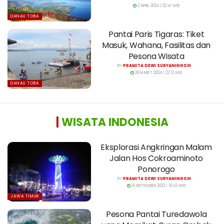
2 APRIL 2024 | 02:41 WIB
DANAU TOBA
Pantai Paris Tigaras: Tiket
Masuk, Wahana, Fasilitas dan
Pesona Wisata
BY
PRAMITA DEWI SURYANINGSIH
28 MARET 2024 | 22:12 WIB
DANAU TOBA
|
WISATA INDONESIA
Eksplorasi Angkringan Malam
Jalan Hos Cokroaminoto
Ponorogo
BY
PRAMITA DEWI SURYANINGSIH
16 SEPTEMBER 2023 | 18:43 WIB
JAWA TIMUR
Pesona Pantai Turedawola