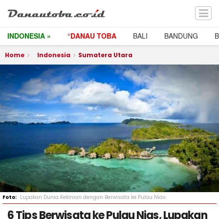
INDONESIA »
°DANAU TOBA
BALI
BANDUNG
Home
Indonesia
Sumatera Utara
Lupakan Dunia Kekinian dengan Berwisata ke Pulau Nias.
6 Tips Berwisata ke Pulau Nias, Lupakan