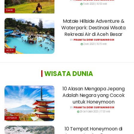
5 MEI 2023 | 16:53 WIB
DAIRI
Mataie Hillside Adventure &
Waterpark: Destinasi Wisata
Rekreasi Air di Aceh Besar
BY
PRAMITA DEWI SURYANINGSIH
2 MEI 2023 | 16:15 WIB
ACEH
|
WISATA DUNIA
10 Alasan Mengapa Jepang
Adalah Negara yang Cocok
untuk Honeymoon
BY
PRAMITA DEWI SURYANINGSIH
29 OKTOBER 2023 | 17:33 WIB
JEPANG
10 Tempat Honeymoon di