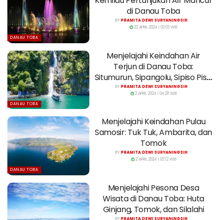
Kemilau Pertunjukan Air Mancur
di Danau Toba
BY
PRAMITA DEWI SURYANINGSIH
22 APRIL 2024 | 02:03 WIB
DANAU TOBA
Menjelajahi Keindahan Air
Terjun di Danau Toba:
Situmurun, Sipangolu, Sipiso Piso,
dan Janji
BY
PRAMITA DEWI SURYANINGSIH
2 APRIL 2024 | 04:28 WIB
DANAU TOBA
Menjelajahi Keindahan Pulau
Samosir: Tuk Tuk, Ambarita, dan
Tomok
BY
PRAMITA DEWI SURYANINGSIH
2 APRIL 2024 | 03:12 WIB
DANAU TOBA
Menjelajahi Pesona Desa
Wisata di Danau Toba: Huta
Ginjang, Tomok, dan Silalahi
BY
PRAMITA DEWI SURYANINGSIH