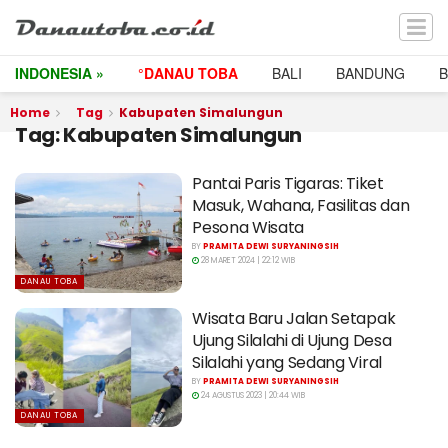
INDONESIA »
°DANAU TOBA
BALI
BANDUNG
Home
Tag
Kabupaten Simalungun
Tag:
Kabupaten Simalungun
Pantai Paris Tigaras: Tiket
Masuk, Wahana, Fasilitas dan
Pesona Wisata
BY
PRAMITA DEWI SURYANINGSIH
28 MARET 2024 | 22:12 WIB
DANAU TOBA
Wisata Baru Jalan Setapak
Ujung Silalahi di Ujung Desa
Silalahi yang Sedang Viral
BY
PRAMITA DEWI SURYANINGSIH
24 AGUSTUS 2023 | 20:44 WIB
DANAU TOBA