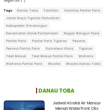
negeri ini. (*)
Tags:
Danau Toba
Fasilitas
Fasilitas Pantai Paris
Jalan Raya Tigaras Partuahan
Kabupaten Simalungun
Kecamatan Dolok Pardamean
Nagori Bangun Pane
Pantai Paris
Pantai Paris Tigaras
Pesona
Pesona Pantai Paris
Sumatera Utara
Tigaras
Tiket Masuk
Tiket Masuk Pantai Paris
Wahana
Wahana Pantai Paris
Wisata
Wisata Danau Toba
|
DANAU TOBA
Jadwal Atraksi Air Mancur
Menari Waterfront City