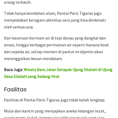
orang terkasih.
Tidak hanya keindahan alam, Pantai Paris Tigaras juga
menyediakan beragam aktivitas seru yang bisa dinikmati
oleh semua usia.
Dari keseruan bermain air di tepi danau yang dangkal dan
aman, hingga berbagai permainan air seperti banana boat
dan sepeda air, setiap momen di pantai ini dijamin akan
meninggalkan kesan mendalam.
Baca Juga:
Wisata Baru Jalan Setapak Ujung Silalahi di Ujung
Desa Silalahi yang Sedang Viral
Fasilitas
Fasilitas di Pantai Paris Tigaras juga tidak kalah lengkap.
Mulai dari kantin yang menyajikan aneka hidangan lezat,
ruang ganti, toilet, hingga area hiburan musik yang siap