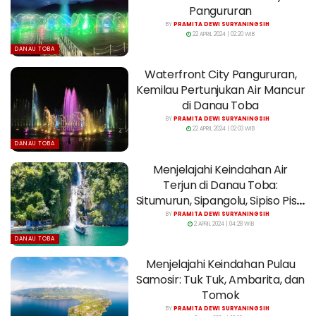
Pangururan
BY
PRAMITA DEWI SURYANINGSIH
22 APRIL 2024 | 02:20 WIB
DANAU TOBA
Waterfront City Pangururan,
Kemilau Pertunjukan Air Mancur
di Danau Toba
BY
PRAMITA DEWI SURYANINGSIH
22 APRIL 2024 | 02:03 WIB
DANAU TOBA
Menjelajahi Keindahan Air
Terjun di Danau Toba:
Situmurun, Sipangolu, Sipiso Piso,
dan Janji
BY
PRAMITA DEWI SURYANINGSIH
2 APRIL 2024 | 04:28 WIB
DANAU TOBA
Menjelajahi Keindahan Pulau
Samosir: Tuk Tuk, Ambarita, dan
Tomok
BY
PRAMITA DEWI SURYANINGSIH