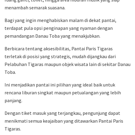
menambah semarak suasana.
Bagi yang ingin menghabiskan malam di dekat pantai,
terdapat pula opsi penginapan yang nyaman dengan
pemandangan Danau Toba yang menakjubkan.
Berbicara tentang aksesibilitas, Pantai Paris Tigaras
terletak di posisi yang strategis, mudah dijangkau dari
Pelabuhan Tigaras maupun objek wisata lain di sekitar Danau
Toba.
Ini menjadikan pantai ini pilihan yang ideal baik untuk
rencana liburan singkat maupun petualangan yang lebih
panjang.
Dengan tiket masuk yang terjangkau, pengunjung dapat
menikmati semua keajaiban yang ditawarkan Pantai Paris
Tigaras.