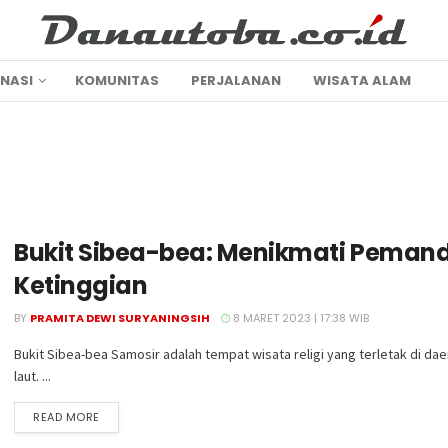
INASI
KOMUNITAS
PERJALANAN
WISATA ALAM
Bukit Sibea-bea: Menikmati Peman
Ketinggian
BY
PRAMITA DEWI SURYANINGSIH
8 MARET 2023 | 17:38 WIB
Bukit Sibea-bea Samosir adalah tempat wisata religi yang terletak di d
laut. ...
DETAILS
READ MORE