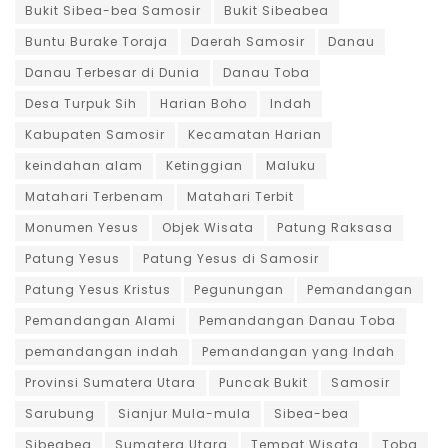
Bukit Sibea-bea Samosir
Bukit Sibeabea
Buntu Burake Toraja
Daerah Samosir
Danau
Danau Terbesar di Dunia
Danau Toba
Desa Turpuk Sih
Harian Boho
Indah
Kabupaten Samosir
Kecamatan Harian
keindahan alam
Ketinggian
Maluku
Matahari Terbenam
Matahari Terbit
Monumen Yesus
Objek Wisata
Patung Raksasa
Patung Yesus
Patung Yesus di Samosir
Patung Yesus Kristus
Pegunungan
Pemandangan
Pemandangan Alami
Pemandangan Danau Toba
pemandangan indah
Pemandangan yang Indah
Provinsi Sumatera Utara
Puncak Bukit
Samosir
Sarubung
Sianjur Mula-mula
Sibea-bea
Sibeabea
Sumatera Utara
Tempat Wisata
Toba