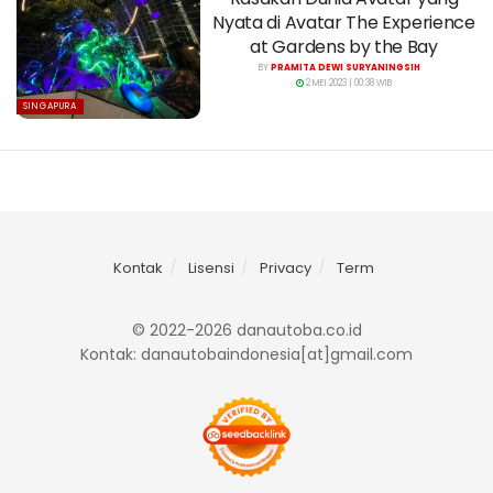
Nyata di Avatar The Experience
at Gardens by the Bay
BY
PRAMITA DEWI SURYANINGSIH
2 MEI 2023 | 00:38 WIB
SINGAPURA
Kontak
Lisensi
Privacy
Term
© 2022-2026 danautoba.co.id
Kontak: danautobaindonesia[at]gmail.com