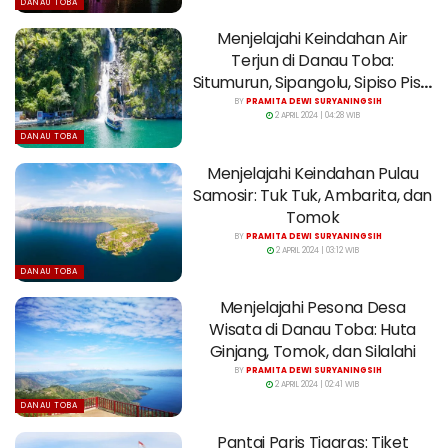
DANAU TOBA
Menjelajahi Keindahan Air
Terjun di Danau Toba:
Situmurun, Sipangolu, Sipiso Piso,
dan Janji
BY
PRAMITA DEWI SURYANINGSIH
2 APRIL 2024 | 04:28 WIB
DANAU TOBA
Menjelajahi Keindahan Pulau
Samosir: Tuk Tuk, Ambarita, dan
Tomok
BY
PRAMITA DEWI SURYANINGSIH
2 APRIL 2024 | 03:12 WIB
DANAU TOBA
Menjelajahi Pesona Desa
Wisata di Danau Toba: Huta
Ginjang, Tomok, dan Silalahi
BY
PRAMITA DEWI SURYANINGSIH
2 APRIL 2024 | 02:41 WIB
DANAU TOBA
Pantai Paris Tigaras: Tiket