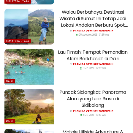
SUMATERA UTARA
Walau Berbahaya, Destinasi
Wisata di Sumut Ini Tetap Jadi
Lokasi Andalan Berburu Spot
Foto
BY
PRAMITA DEWI SURYANINGSIH
25 AGUSTUS 2023 | 01:35 WIB
SUMATERA UTARA
Lau Timah: Tempat Pemandian
Alam Berkhasiat di Dairi
BY
PRAMITA DEWI SURYANINGSIH
5 MEI 2023 | 17:20 WIB
DAIRI
Puncak Sidiangkat: Panorama
Alam yang Luar Biasa di
Sidikalang
BY
PRAMITA DEWI SURYANINGSIH
5 MEI 2023 | 16:53 WIB
DAIRI
Mataie Hillside Adventure &