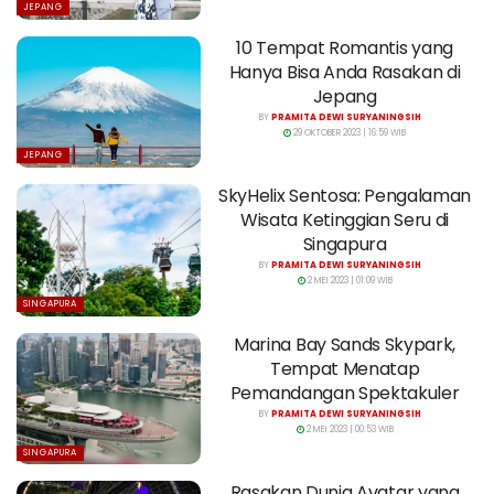
JEPANG
10 Tempat Romantis yang
Hanya Bisa Anda Rasakan di
Jepang
BY
PRAMITA DEWI SURYANINGSIH
29 OKTOBER 2023 | 16:59 WIB
JEPANG
SkyHelix Sentosa: Pengalaman
Wisata Ketinggian Seru di
Singapura
BY
PRAMITA DEWI SURYANINGSIH
2 MEI 2023 | 01:09 WIB
SINGAPURA
Marina Bay Sands Skypark,
Tempat Menatap
Pemandangan Spektakuler
BY
PRAMITA DEWI SURYANINGSIH
2 MEI 2023 | 00:53 WIB
SINGAPURA
Rasakan Dunia Avatar yang