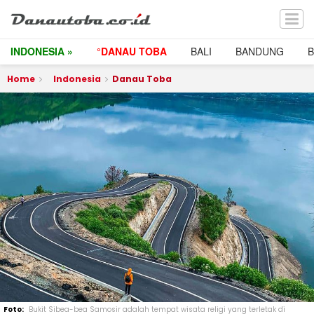
INDONESIA »
°DANAU TOBA
BALI
BANDUNG
Home
Indonesia
Danau Toba
Bukit Sibea-bea Samosir adalah tempat wisata religi yang terletak di