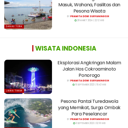
Masuk, Wahana, Fasilitas dan
Pesona Wisata
BY
PRAMITA DEWI SURYANINGSIH
28 MARET 2024 | 22:12 WIB
DANAU TOBA
|
WISATA INDONESIA
Eksplorasi Angkringan Malam
Jalan Hos Cokroaminoto
Ponorogo
BY
PRAMITA DEWI SURYANINGSIH
16 SEPTEMBER 2023 | 18:43 WIB
JAWA TIMUR
Pesona Pantai Turedawola
yang Memikat, Surga Ombak
Para Peselancar
BY
PRAMITA DEWI SURYANINGSIH
8 SEPTEMBER 2023 | 02:18 WIB