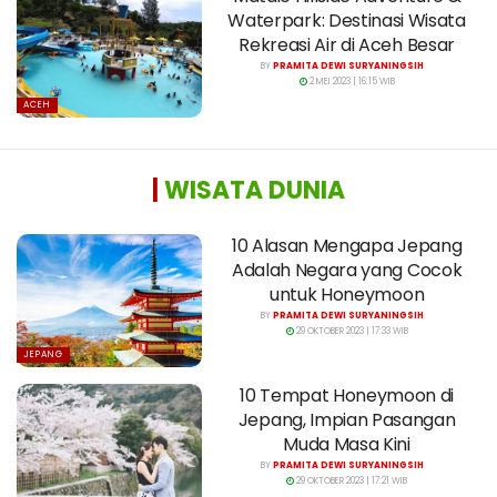
Waterpark: Destinasi Wisata
Rekreasi Air di Aceh Besar
BY
PRAMITA DEWI SURYANINGSIH
2 MEI 2023 | 16:15 WIB
ACEH
|
WISATA DUNIA
10 Alasan Mengapa Jepang
Adalah Negara yang Cocok
untuk Honeymoon
BY
PRAMITA DEWI SURYANINGSIH
29 OKTOBER 2023 | 17:33 WIB
JEPANG
10 Tempat Honeymoon di
Jepang, Impian Pasangan
Muda Masa Kini
BY
PRAMITA DEWI SURYANINGSIH
29 OKTOBER 2023 | 17:21 WIB