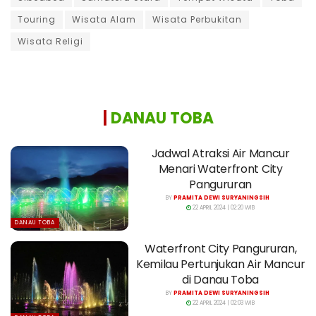
Touring
Wisata Alam
Wisata Perbukitan
Wisata Religi
|
DANAU TOBA
Jadwal Atraksi Air Mancur
Menari Waterfront City
Pangururan
BY
PRAMITA DEWI SURYANINGSIH
22 APRIL 2024 | 02:20 WIB
DANAU TOBA
Waterfront City Pangururan,
Kemilau Pertunjukan Air Mancur
di Danau Toba
BY
PRAMITA DEWI SURYANINGSIH
22 APRIL 2024 | 02:03 WIB