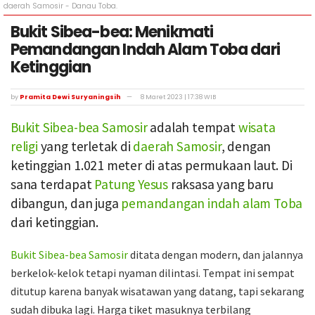
daerah Samosir - Danau Toba.
Bukit Sibea-bea: Menikmati
Pemandangan Indah Alam Toba dari
Ketinggian
by
Pramita Dewi Suryaningsih
8 Maret 2023 | 17:38 WIB
Bukit Sibea-bea
Samosir
adalah tempat
wisata
religi
yang terletak di
daerah Samosir
, dengan
ketinggian 1.021 meter di atas permukaan laut. Di
sana terdapat
Patung Yesus
raksasa yang baru
dibangun, dan juga
pemandangan indah
alam Toba
dari ketinggian.
Bukit Sibea-bea Samosir
ditata dengan modern, dan jalannya
berkelok-kelok tetapi nyaman dilintasi. Tempat ini sempat
ditutup karena banyak wisatawan yang datang, tapi sekarang
sudah dibuka lagi. Harga tiket masuknya terbilang