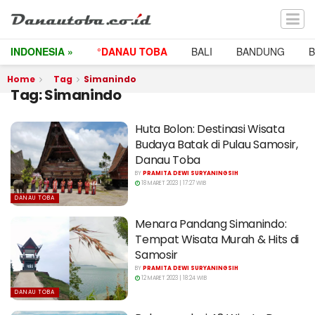
INDONESIA »
°DANAU TOBA
BALI
BANDUNG
Home
Tag
Simanindo
Tag:
Simanindo
Huta Bolon: Destinasi Wisata
Budaya Batak di Pulau Samosir,
Danau Toba
BY
PRAMITA DEWI SURYANINGSIH
18 MARET 2023 | 17:27 WIB
DANAU TOBA
Menara Pandang Simanindo:
Tempat Wisata Murah & Hits di
Samosir
BY
PRAMITA DEWI SURYANINGSIH
12 MARET 2023 | 18:24 WIB
DANAU TOBA