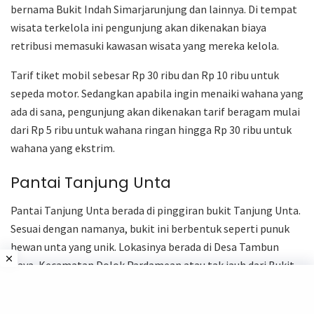
bernama Bukit Indah Simarjarunjung dan lainnya. Di tempat
wisata terkelola ini pengunjung akan dikenakan biaya
retribusi memasuki kawasan wisata yang mereka kelola.
Tarif tiket mobil sebesar Rp 30 ribu dan Rp 10 ribu untuk
sepeda motor. Sedangkan apabila ingin menaiki wahana yang
ada di sana, pengunjung akan dikenakan tarif beragam mulai
dari Rp 5 ribu untuk wahana ringan hingga Rp 30 ribu untuk
wahana yang ekstrim.
Pantai Tanjung Unta
Pantai Tanjung Unta berada di pinggiran bukit Tanjung Unta.
Sesuai dengan namanya, bukit ini berbentuk seperti punuk
hewan unta yang unik. Lokasinya berada di Desa Tambun
Raya, Kecamatan Dolok Pardamean atau tak jauh dari Bukit
Simarjarunjung di Kabupaten Simalungun.
Lokasi wisata ini menawarkan pemandangan alam yang