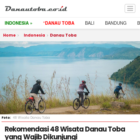
INDONESIA »
°DANAU TOBA
BALI
BANDUNG
Home
Indonesia
Danau Toba
48 Wisata Danau Toba
Rekomendasi 48 Wisata Danau Toba
yang Wajib Dikunjungi