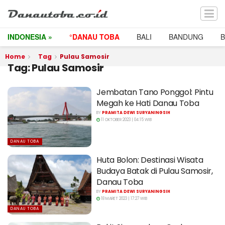
INDONESIA »
°DANAU TOBA
BALI
BANDUNG
Home
Tag
Pulau Samosir
Tag:
Pulau Samosir
Jembatan Tano Ponggol: Pintu
Megah ke Hati Danau Toba
BY
PRAMITA DEWI SURYANINGSIH
11 OKTOBER 2023 | 04:15 WIB
DANAU TOBA
Huta Bolon: Destinasi Wisata
Budaya Batak di Pulau Samosir,
Danau Toba
BY
PRAMITA DEWI SURYANINGSIH
18 MARET 2023 | 17:27 WIB
DANAU TOBA