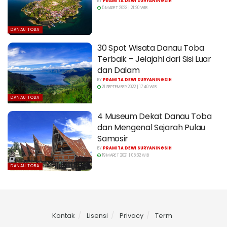
BY
PRAMITA DEWI SURYANINGSIH
5 MARET 2023 | 21:20 WIB
DANAU TOBA
30 Spot Wisata Danau Toba
Terbaik – Jelajahi dari Sisi Luar
dan Dalam
BY
PRAMITA DEWI SURYANINGSIH
21 SEPTEMBER 2022 | 17:40 WIB
DANAU TOBA
4 Museum Dekat Danau Toba
dan Mengenal Sejarah Pulau
Samosir
BY
PRAMITA DEWI SURYANINGSIH
19 MARET 2021 | 05:32 WIB
DANAU TOBA
Kontak
Lisensi
Privacy
Term