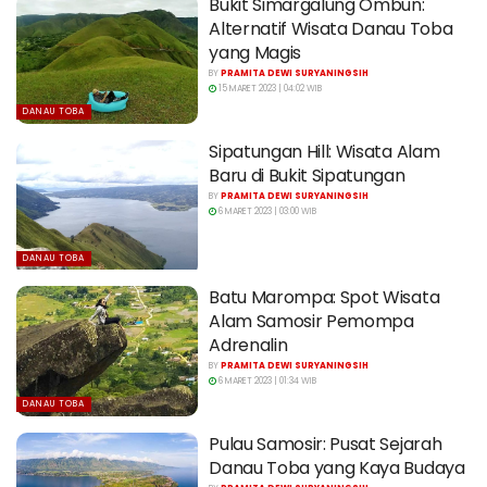
Bukit Simargalung Ombun:
Alternatif Wisata Danau Toba
yang Magis
BY
PRAMITA DEWI SURYANINGSIH
15 MARET 2023 | 04:02 WIB
DANAU TOBA
Sipatungan Hill: Wisata Alam
Baru di Bukit Sipatungan
BY
PRAMITA DEWI SURYANINGSIH
6 MARET 2023 | 03:00 WIB
DANAU TOBA
Batu Marompa: Spot Wisata
Alam Samosir Pemompa
Adrenalin
BY
PRAMITA DEWI SURYANINGSIH
6 MARET 2023 | 01:34 WIB
DANAU TOBA
Pulau Samosir: Pusat Sejarah
Danau Toba yang Kaya Budaya