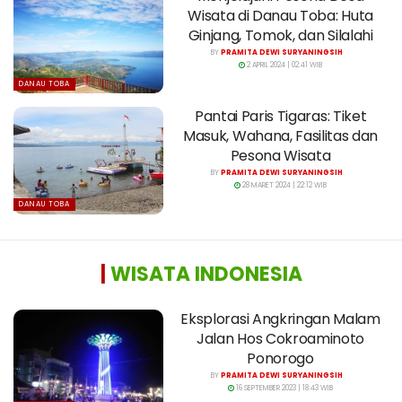
Wisata di Danau Toba: Huta
Ginjang, Tomok, dan Silalahi
BY
PRAMITA DEWI SURYANINGSIH
2 APRIL 2024 | 02:41 WIB
DANAU TOBA
Pantai Paris Tigaras: Tiket
Masuk, Wahana, Fasilitas dan
Pesona Wisata
BY
PRAMITA DEWI SURYANINGSIH
28 MARET 2024 | 22:12 WIB
DANAU TOBA
|
WISATA INDONESIA
Eksplorasi Angkringan Malam
Jalan Hos Cokroaminoto
Ponorogo
BY
PRAMITA DEWI SURYANINGSIH
16 SEPTEMBER 2023 | 18:43 WIB