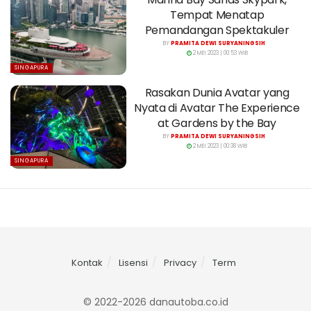
Tempat Menatap
Pemandangan Spektakuler
BY
PRAMITA DEWI SURYANINGSIH
2 MEI 2023 | 00:53 WIB
SINGAPURA
Rasakan Dunia Avatar yang
Nyata di Avatar The Experience
at Gardens by the Bay
BY
PRAMITA DEWI SURYANINGSIH
2 MEI 2023 | 00:38 WIB
SINGAPURA
Kontak
Lisensi
Privacy
Term
© 2022-2026 danautoba.co.id