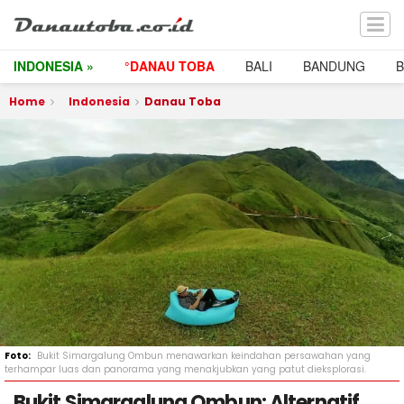
INDONESIA »
°DANAU TOBA
BALI
BANDUNG
Home
Indonesia
Danau Toba
Bukit Simargalung Ombun menawarkan keindahan persawahan yang
terhampar luas dan panorama yang menakjubkan yang patut dieksplorasi.
Bukit Simargalung Ombun: Alternatif