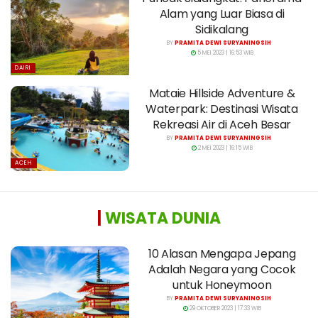
Alam yang Luar Biasa di
Sidikalang
BY
PRAMITA DEWI SURYANINGSIH
5 MEI 2023 | 16:53 WIB
DAIRI
Mataie Hillside Adventure &
Waterpark: Destinasi Wisata
Rekreasi Air di Aceh Besar
BY
PRAMITA DEWI SURYANINGSIH
2 MEI 2023 | 16:15 WIB
ACEH
|
WISATA DUNIA
10 Alasan Mengapa Jepang
Adalah Negara yang Cocok
untuk Honeymoon
BY
PRAMITA DEWI SURYANINGSIH
29 OKTOBER 2023 | 17:33 WIB