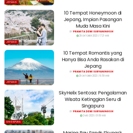
JEPANG
10 Tempat Honeymoon di
Jepang, Impian Pasangan
Muda Masa Kini
BY
PRAMITA DEWI SURYANINGSIH
29 OKTOBER 2023 | 17:21 WIB
JEPANG
10 Tempat Romantis yang
Hanya Bisa Anda Rasakan di
Jepang
BY
PRAMITA DEWI SURYANINGSIH
29 OKTOBER 2023 | 16:59 WIB
JEPANG
SkyHelix Sentosa: Pengalaman
Wisata Ketinggian Seru di
Singapura
BY
PRAMITA DEWI SURYANINGSIH
2 MEI 2023 | 01:09 WIB
SINGAPURA
Marina Bay Sands Skypark,