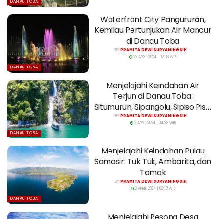
DANAU TOBA
Waterfront City Pangururan,
Kemilau Pertunjukan Air Mancur
di Danau Toba
BY
PRAMITA DEWI SURYANINGSIH
22 APRIL 2024 | 02:03 WIB
DANAU TOBA
Menjelajahi Keindahan Air
Terjun di Danau Toba:
Situmurun, Sipangolu, Sipiso Piso,
dan Janji
BY
PRAMITA DEWI SURYANINGSIH
2 APRIL 2024 | 04:28 WIB
DANAU TOBA
Menjelajahi Keindahan Pulau
Samosir: Tuk Tuk, Ambarita, dan
Tomok
BY
PRAMITA DEWI SURYANINGSIH
2 APRIL 2024 | 03:12 WIB
DANAU TOBA
Menjelajahi Pesona Desa