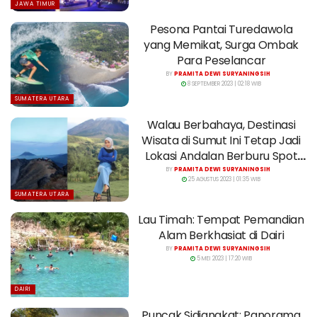
JAWA TIMUR
Pesona Pantai Turedawola
yang Memikat, Surga Ombak
Para Peselancar
BY
PRAMITA DEWI SURYANINGSIH
8 SEPTEMBER 2023 | 02:18 WIB
SUMATERA UTARA
Walau Berbahaya, Destinasi
Wisata di Sumut Ini Tetap Jadi
Lokasi Andalan Berburu Spot
Foto
BY
PRAMITA DEWI SURYANINGSIH
25 AGUSTUS 2023 | 01:35 WIB
SUMATERA UTARA
Lau Timah: Tempat Pemandian
Alam Berkhasiat di Dairi
BY
PRAMITA DEWI SURYANINGSIH
5 MEI 2023 | 17:20 WIB
DAIRI
Puncak Sidiangkat: Panorama