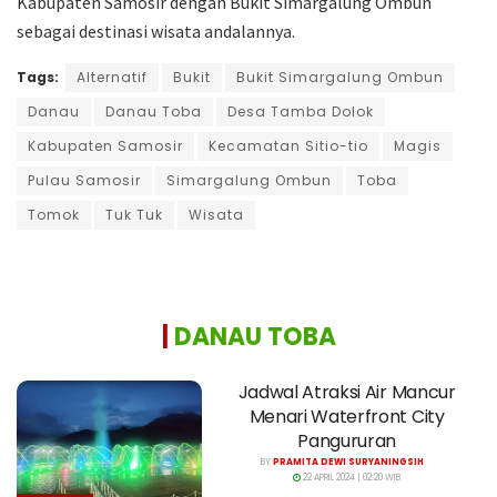
Kabupaten Samosir dengan Bukit Simargalung Ombun
sebagai destinasi wisata andalannya.
Tags:
Alternatif
Bukit
Bukit Simargalung Ombun
Danau
Danau Toba
Desa Tamba Dolok
Kabupaten Samosir
Kecamatan Sitio-tio
Magis
Pulau Samosir
Simargalung Ombun
Toba
Tomok
Tuk Tuk
Wisata
|
DANAU TOBA
Jadwal Atraksi Air Mancur
Menari Waterfront City
Pangururan
BY
PRAMITA DEWI SURYANINGSIH
22 APRIL 2024 | 02:20 WIB