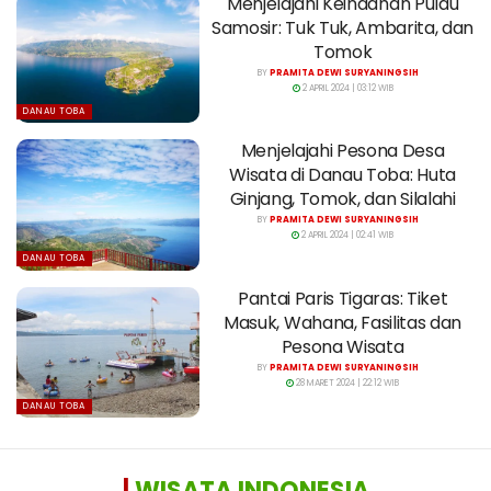
Menjelajahi Keindahan Pulau
Samosir: Tuk Tuk, Ambarita, dan
Tomok
BY
PRAMITA DEWI SURYANINGSIH
2 APRIL 2024 | 03:12 WIB
DANAU TOBA
Menjelajahi Pesona Desa
Wisata di Danau Toba: Huta
Ginjang, Tomok, dan Silalahi
BY
PRAMITA DEWI SURYANINGSIH
2 APRIL 2024 | 02:41 WIB
DANAU TOBA
Pantai Paris Tigaras: Tiket
Masuk, Wahana, Fasilitas dan
Pesona Wisata
BY
PRAMITA DEWI SURYANINGSIH
28 MARET 2024 | 22:12 WIB
DANAU TOBA
|
WISATA INDONESIA