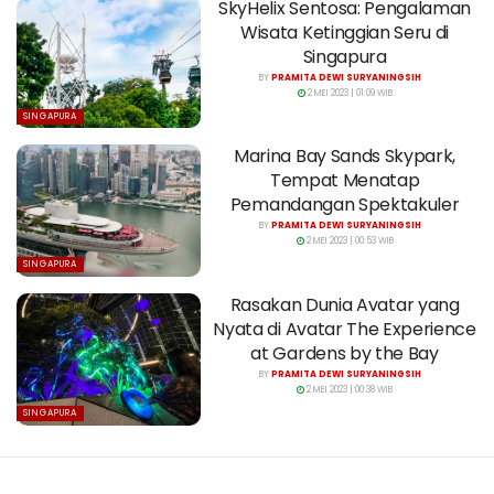
SkyHelix Sentosa: Pengalaman
Wisata Ketinggian Seru di
Singapura
BY
PRAMITA DEWI SURYANINGSIH
2 MEI 2023 | 01:09 WIB
SINGAPURA
Marina Bay Sands Skypark,
Tempat Menatap
Pemandangan Spektakuler
BY
PRAMITA DEWI SURYANINGSIH
2 MEI 2023 | 00:53 WIB
SINGAPURA
Rasakan Dunia Avatar yang
Nyata di Avatar The Experience
at Gardens by the Bay
BY
PRAMITA DEWI SURYANINGSIH
2 MEI 2023 | 00:38 WIB
SINGAPURA