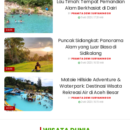
Lau Timah: Tempat Pemandian
Alam Berkhasiat di Dairi
BY
PRAMITA DEWI SURYANINGSIH
5 MEI 2023 | 17:20 WIB
DAIRI
Puncak Sidiangkat: Panorama
Alam yang Luar Biasa di
Sidikalang
BY
PRAMITA DEWI SURYANINGSIH
5 MEI 2023 | 16:53 WIB
DAIRI
Mataie Hillside Adventure &
Waterpark: Destinasi Wisata
Rekreasi Air di Aceh Besar
BY
PRAMITA DEWI SURYANINGSIH
2 MEI 2023 | 16:15 WIB
ACEH