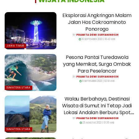
Eksplorasi Angkringan Malam
Jalan Hos Cokroaminoto
Ponorogo
BY
PRAMITA DEWI SURYANINGSIH
16 SEPTEMBER 2023 | 18:43 WIB
JAWA TIMUR
Pesona Pantai Turedawola
yang Memikat, Surga Ombak
Para Peselancar
BY
PRAMITA DEWI SURYANINGSIH
8 SEPTEMBER 2023 | 02:18 WIB
SUMATERA UTARA
Walau Berbahaya, Destinasi
Wisata di Sumut Ini Tetap Jadi
Lokasi Andalan Berburu Spot
Foto
BY
PRAMITA DEWI SURYANINGSIH
25 AGUSTUS 2023 | 01:35 WIB
SUMATERA UTARA