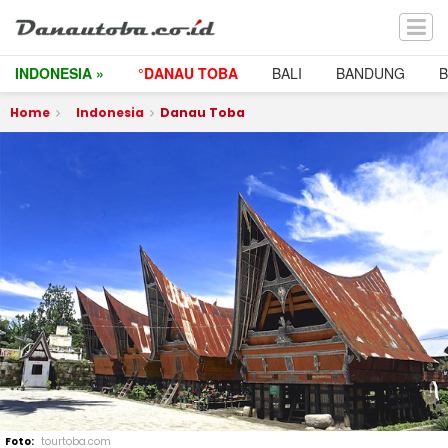
INDONESIA »
°DANAU TOBA
BALI
BANDUNG
Home
Indonesia
Danau Toba
tourtoba.com