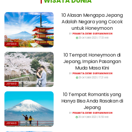
|
WISATA DUNIA
10 Alasan Mengapa Jepang
Adalah Negara yang Cocok
untuk Honeymoon
BY
PRAMITA DEWI SURYANINGSIH
29 OKTOBER 2023 | 17:33 WIB
JEPANG
10 Tempat Honeymoon di
Jepang, Impian Pasangan
Muda Masa Kini
BY
PRAMITA DEWI SURYANINGSIH
29 OKTOBER 2023 | 17:21 WIB
JEPANG
10 Tempat Romantis yang
Hanya Bisa Anda Rasakan di
Jepang
BY
PRAMITA DEWI SURYANINGSIH
29 OKTOBER 2023 | 16:59 WIB
JEPANG