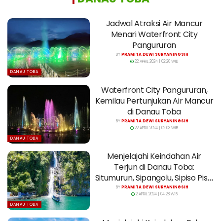
Jadwal Atraksi Air Mancur
Menari Waterfront City
Pangururan
BY
PRAMITA DEWI SURYANINGSIH
22 APRIL 2024 | 02:20 WIB
DANAU TOBA
Waterfront City Pangururan,
Kemilau Pertunjukan Air Mancur
di Danau Toba
BY
PRAMITA DEWI SURYANINGSIH
22 APRIL 2024 | 02:03 WIB
DANAU TOBA
Menjelajahi Keindahan Air
Terjun di Danau Toba:
Situmurun, Sipangolu, Sipiso Piso,
dan Janji
BY
PRAMITA DEWI SURYANINGSIH
2 APRIL 2024 | 04:28 WIB
DANAU TOBA