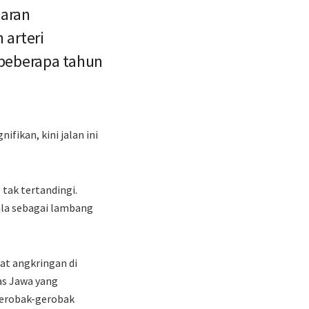
baran
 arteri
beberapa tahun
fikan, kini jalan ini
tak tertandingi.
la sebagai lambang
at angkringan di
as Jawa yang
gerobak-gerobak