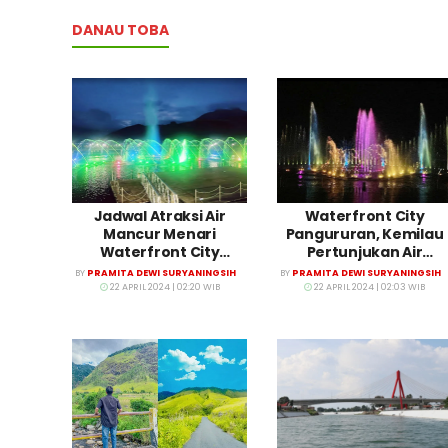
DANAU TOBA
Jadwal Atraksi Air
Waterfront City
Mancur Menari
Pangururan, Kemilau
Waterfront City
Pertunjukan Air
Pangururan
Mancur di Danau Tob
BY
PRAMITA DEWI SURYANINGSIH
BY
PRAMITA DEWI SURYANINGSIH
22 APRIL 2024 | 02:20 WIB
22 APRIL 2024 | 02:03 WIB