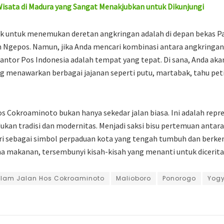
isata di Madura yang Sangat Menakjubkan untuk Dikunjungi
aik untuk menemukan deretan angkringan adalah di depan bekas P
Ngepos. Namun, jika Anda mencari kombinasi antara angkringan d
 Kantor Pos Indonesia adalah tempat yang tepat. Di sana, Anda 
g menawarkan berbagai jajanan seperti putu, martabak, tahu peti
s Cokroaminoto bukan hanya sekedar jalan biasa. Ini adalah repres
an tradisi dan modernitas. Menjadi saksi bisu pertemuan antara
rdiri sebagai simbol perpaduan kota yang tengah tumbuh dan berke
 makanan, tersembunyi kisah-kisah yang menanti untuk diceritak
lam Jalan Hos Cokroaminoto
Malioboro
Ponorogo
Yogy