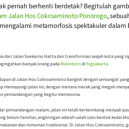
tak pernah berhenti berdetak? Begitulah gam
am Jalan Hos Cokroaminoto
Ponorogo
, sebuah
 mengalami metamorfosis spektakuler dalam 
dari Jalan Soekarno Hatta dan transformasi wajah kota yang signi
ngingatkan banyak orang pada
Malioboro
di
Yogyakarta
.
upan di Jalan Hos Cokroaminoto bangkit dengan semangat yang 
p memayungi jalan ini, dengan menara merak yang megah menya
an pemandangan yang begitu memesona.
dar pemandangan malam, jalan ini telah berkembang menjadi pus
ng belum familiar, angkringan adalah salah satu bentuk kedai kh
akanan dan minuman tradisional. Di Jalan Hos Cokroaminoto, 