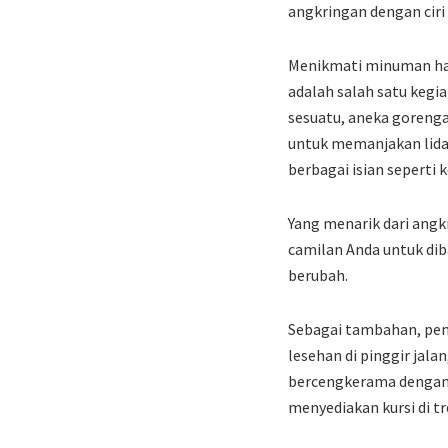
angkringan dengan ciri
Menikmati minuman hang
adalah salah satu kegi
sesuatu, aneka gorenga
untuk memanjakan lidah 
berbagai isian seperti
Yang menarik dari angk
camilan Anda untuk dib
berubah.
Sebagai tambahan, pen
lesehan di pinggir jal
bercengkerama dengan 
menyediakan kursi di t