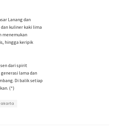
asar Lanang dan
an kuliner kaki lima
akan menemukan
s, hingga keripik
en dari spirit
 generasi lama dan
mbang. Di balik setiap
an. (*)
akarta