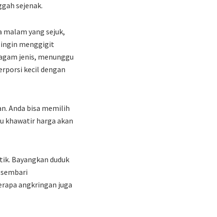
ggah sejenak.
a malam yang sejuk,
 ingin menggigit
ragam jenis, menunggu
erporsi kecil dengan
an. Anda bisa memilih
lu khawatir harga akan
tik. Bayangkan duduk
, sembari
erapa angkringan juga