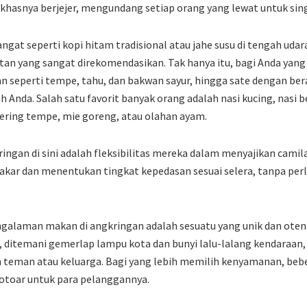
 khasnya berjejer, mengundang setiap orang yang lewat untuk sin
at seperti kopi hitam tradisional atau jahe susu di tengah udar
atan yang sangat direkomendasikan. Tak hanya itu, bagi Anda yang
n seperti tempe, tahu, dan bakwan sayur, hingga sate dengan be
Anda. Salah satu favorit banyak orang adalah nasi kucing, nasi b
 kering tempe, mie goreng, atau olahan ayam.
ringan di sini adalah fleksibilitas mereka dalam menyajikan camil
akar dan menentukan tingkat kepedasan sesuai selera, tanpa per
galaman makan di angkringan adalah sesuatu yang unik dan oten
an, ditemani gemerlap lampu kota dan bunyi lalu-lalang kendaraan
teman atau keluarga. Bagi yang lebih memilih kenyamanan, beb
rotoar untuk para pelanggannya.