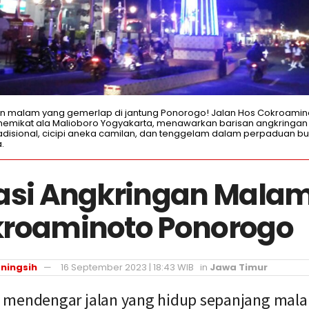
n malam yang gemerlap di jantung Ponorogo! Jalan Hos Cokroamin
memikat ala Malioboro Yogyakarta, menawarkan barisan angkring
tradisional, cicipi aneka camilan, dan tenggelam dalam perpaduan b
.
asi Angkringan Malam
kroaminoto Ponorogo
ningsih
16 September 2023 | 18:43 WIB
in
Jawa Timur
 mendengar jalan yang hidup sepanjang mal