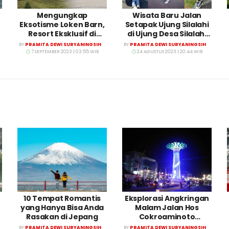
Mengungkap
Wisata Baru Jalan
Eksotisme Loken Barn,
Setapak Ujung Silalahi
Resort Eksklusif di
di Ujung Desa Silalahi
Tongging!
yang Sedang Viral
BY
PRAMITA DEWI SURYANINGSIH
BY
PRAMITA DEWI SURYANINGSIH
7 SEPTEMBER 2023 | 03:55 WIB
24 AGUSTUS 2023 | 20:44 WIB
10 Tempat Romantis
Eksplorasi Angkringan
yang Hanya Bisa Anda
Malam Jalan Hos
Rasakan di Jepang
Cokroaminoto
Ponorogo
BY
PRAMITA DEWI SURYANINGSIH
BY
PRAMITA DEWI SURYANINGSIH