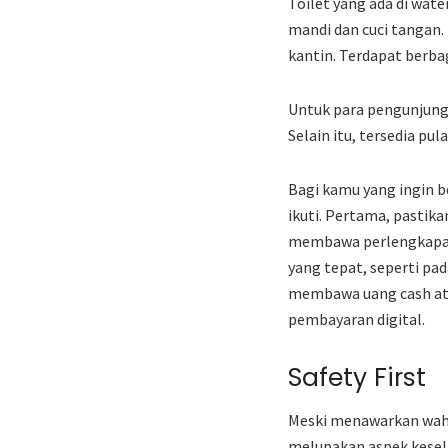
Toilet yang ada di wate
mandi dan cuci tangan.
kantin. Terdapat berb
Untuk para pengunjung 
Selain itu, tersedia p
Bagi kamu yang ingin b
ikuti. Pertama, pastik
membawa perlengkapan s
yang tepat, seperti pa
membawa uang cash ata
pembayaran digital.
Safety First
Meski menawarkan waha
melupakan aspek kesel