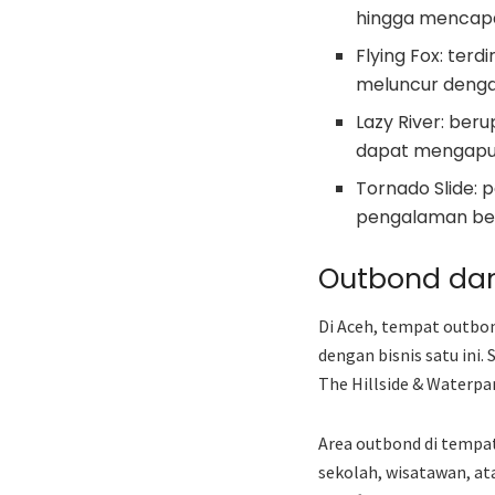
hingga mencapa
Flying Fox: ter
meluncur dengan
Lazy River: be
dapat mengapun
Tornado Slide: 
pengalaman be
Outbond da
Di Aceh, tempat outbon
dengan bisnis satu ini
The Hillside & Waterpa
Area outbond di tempat
sekolah, wisatawan, at