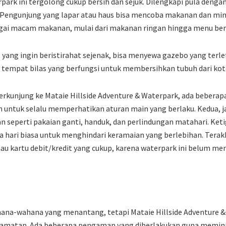
rpark ini tergolong cukup bersih dan sejuk. Dilengkapi pula denga
 Pengunjung yang lapar atau haus bisa mencoba makanan dan min
agai macam makanan, mulai dari makanan ringan hingga menu ber
yang ingin beristirahat sejenak, bisa menyewa gazebo yang terlet
ula tempat bilas yang berfungsi untuk membersihkan tubuh dari kot
erkunjung ke Mataie Hillside Adventure & Waterpark, ada beberap
an untuk selalu memperhatikan aturan main yang berlaku. Kedua, 
eperti pakaian ganti, handuk, dan perlindungan matahari. Ketig
da hari biasa untuk menghindari keramaian yang berlebihan. Terakh
u kartu debit/kredit yang cukup, karena waterpark ini belum me
na-wahana yang menantang, tetapi Mataie Hillside Adventure &
amatan. Ada beberapa pengaman yang diberlakukan guna meminim