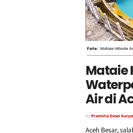
Mataie Hillside 
Mataie 
Waterpa
Air di A
by
Pramita Dewi Surya
Aceh Besar, sal