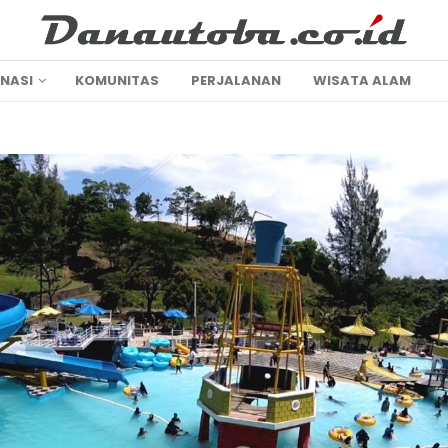
INASI
KOMUNITAS
PERJALANAN
WISATA ALAM
h