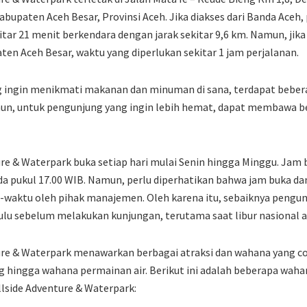
upaten Aceh Besar, Provinsi Aceh. Jika diakses dari Banda Aceh
ar 21 menit berkendara dengan jarak sekitar 9,6 km. Namun, jika 
ten Aceh Besar, waktu yang diperlukan sekitar 1 jam perjalanan.
 ingin menikmati makanan dan minuman di sana, terdapat bebe
amun, untuk pengunjung yang ingin lebih hemat, dapat membawa 
ure & Waterpark buka setiap hari mulai Senin hingga Minggu. Jam 
da pukul 17.00 WIB. Namun, perlu diperhatikan bahwa jam buka da
-waktu oleh pihak manajemen. Oleh karena itu, sebaiknya peng
ulu sebelum melakukan kunjungan, terutama saat libur nasional at
ure & Waterpark menawarkan berbagai atraksi dan wahana yang co
g hingga wahana permainan air. Berikut ini adalah beberapa wah
llside Adventure & Waterpark: