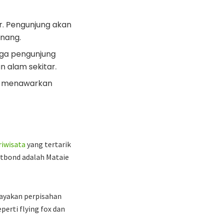
er. Pengunjung akan
enang.
gga pengunjung
 alam sekitar.
ang menawarkan
riwisata
yang tertarik
utbond adalah Mataie
rayakan perpisahan
erti flying fox dan