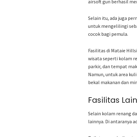
airsoft gun berhasil m
Selain itu, ada juga p
untuk mengelilingi seb
cocok bagi pemula.
Fasilitas di Mataie Hi
wisata seperti kolam 
parkir, dan tempat mak
Namun, untuk area kul
bekal makanan dan min
Fasilitas Lai
Selain kolam renang da
lainnya. Di antaranya a