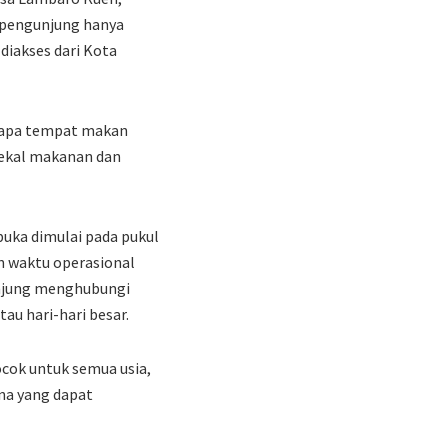
, pengunjung hanya
diakses dari Kota
rapa tempat makan
bekal makanan dan
buka dimulai pada pukul
n waktu operasional
unjung menghubungi
au hari-hari besar.
cok untuk semua usia,
ana yang dapat