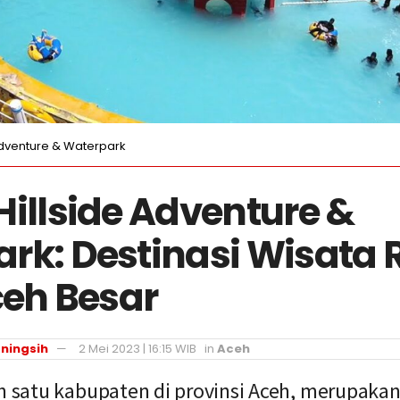
Adventure & Waterpark
Hillside Adventure &
rk: Destinasi Wisata 
ceh Besar
ningsih
2 Mei 2023 | 16:15 WIB
in
Aceh
ah satu kabupaten di provinsi Aceh, merupakan