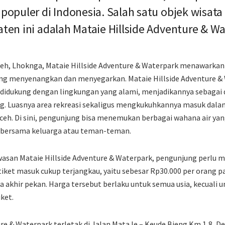
 populer di Indonesia. Salah satu objek wisat
aten ini adalah Mataie Hillside Adventure & W
ueh, Lhoknga, Mataie Hillside Adventure & Waterpark menawarka
ng menyenangkan dan menyegarkan. Mataie Hillside Adventure & W
didukung dengan lingkungan yang alami, menjadikannya sebagai d
. Luasnya area rekreasi sekaligus mengkukuhkannya masuk dala
Aceh. Di sini, pengunjung bisa menemukan berbagai wahana air yan
i bersama keluarga atau teman-teman.
san Mataie Hillside Adventure & Waterpark, pengunjung perlu 
tiket masuk cukup terjangkau, yaitu sebesar Rp30.000 per orang pa
a akhir pekan. Harga tersebut berlaku untuk semua usia, kecuali u
iket.
ure & Waterpark terletak di Jalan Mata Ie – Keude Bieng Km 1,8, 