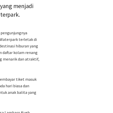
a yang menjadi
aterpark.
n pengunjungnya
aterpark terletak di
estinasi hiburan yang
m daftar kolam renang
g menarik dan atraktif,
membayar tiket masuk
da hari biasa dan
ntuk anak balita yang
Desa Lambaro Kueh,