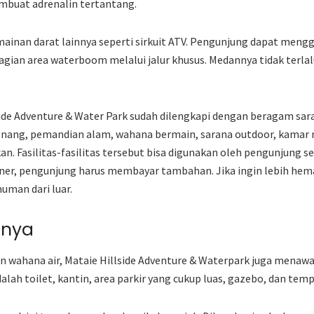
embuat adrenalin tertantang.
ermainan darat lainnya seperti sirkuit ATV. Pengunjung dapat men
agian area waterboom melalui jalur khusus. Medannya tidak terla
llside Adventure & Water Park sudah dilengkapi dengan beragam sa
renang, pemandian alam, wahana bermain, sarana outdoor, kamar 
an. Fasilitas-fasilitas tersebut bisa digunakan oleh pengunjung 
iner, pengunjung harus membayar tambahan. Jika ingin lebih he
uman dari luar.
nnya
n wahana air, Mataie Hillside Adventure & Waterpark juga menawar
dalah toilet, kantin, area parkir yang cukup luas, gazebo, dan temp