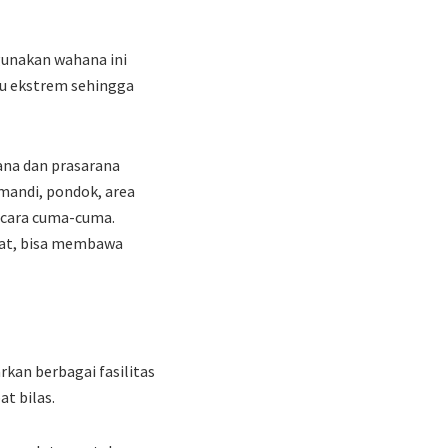
ggunakan wahana ini
lu ekstrem sehingga
rana dan prasarana
mandi, pondok, area
secara cuma-cuma.
mat, bisa membawa
kan berbagai fasilitas
at bilas.