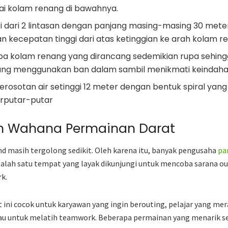
i kolam renang di bawahnya.
diri dari 2 lintasan dengan panjang masing-masing 30 met
 kecepatan tinggi dari atas ketinggian ke arah kolam r
rupa kolam renang yang dirancang sedemikian rupa sehin
g menggunakan ban dalam sambil menikmati keindahan
perosotan air setinggi 12 meter dengan bentuk spiral y
rputar-putar
n Wahana Permainan Darat
d masih tergolong sedikit. Oleh karena itu, banyak pengusaha
pa
. Salah satu tempat yang layak dikunjungi untuk mencoba sarana o
rk.
 ini cocok untuk karyawan yang ingin berouting, pelajar yang me
au untuk melatih teamwork. Beberapa permainan yang menarik sep