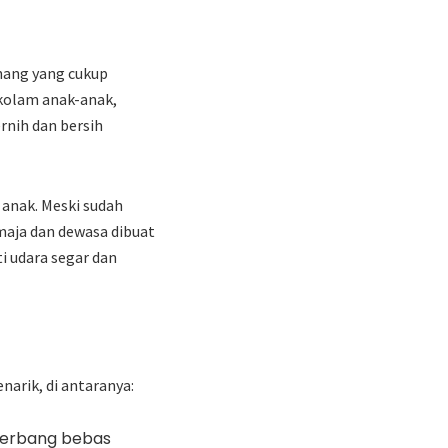
enang yang cukup
 kolam anak-anak,
rnih dan bersih
anak. Meski sudah
maja dan dewasa dibuat
i udara segar dan
arik, di antaranya:
terbang bebas