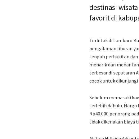
destinasi wisata
favorit di kabup
Terletak di Lambaro K
pengalaman liburan ya
tengah perbukitan dan 
menarik dan menantang
terbesar di seputaran 
cocok untuk dikunjung
Sebelum memasuki kawa
terlebih dahulu. Harga 
Rp40.000 per orang pad
tidak dikenakan biaya t
Mataie Hillside Advent