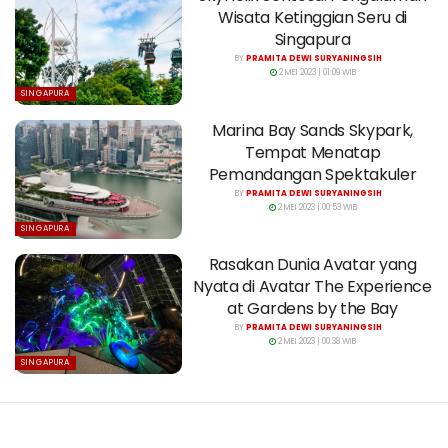
Wisata Ketinggian Seru di
Singapura
BY
PRAMITA DEWI SURYANINGSIH
2 MEI 2023 | 01:09 WIB
SINGAPURA
Marina Bay Sands Skypark,
Tempat Menatap
Pemandangan Spektakuler
BY
PRAMITA DEWI SURYANINGSIH
2 MEI 2023 | 00:53 WIB
SINGAPURA
Rasakan Dunia Avatar yang
Nyata di Avatar The Experience
at Gardens by the Bay
BY
PRAMITA DEWI SURYANINGSIH
2 MEI 2023 | 00:38 WIB
SINGAPURA