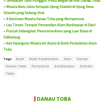
–
Jembatan Tano Ponggol: Pintu Megah ke Hati Danau Toba
–
Wisata Baru Jalan Setapak Ujung Silalahi di Ujung Desa
Silalahi yang Sedang Viral
–
4 Destinasi Wisata Danau Toba yang Mempesona
–
Lau Timah: Tempat Pemandian Alam Berkhasiat di Dairi
–
Puncak Sidiangkat: Panorama Alam yang Luar Biasa di
Sidikalang
–
Aek Sipangolu: Wisata Air Alami di Balik Perbukitan Alam
Toba
Tags:
Bukit
Bukit Siadtaratas
Dairi
Danau
Danau Toba
Panorama
Siadtaratas
Silalahi
Toba
|
DANAU TOBA