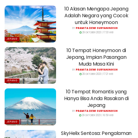
10 Alasan Mengapa Jepang
Adalah Negara yang Cocok
untuk Honeymoon
BY
PRAMITA DEWI SURYANINGSIH
29 OKTOBER 2023 | 17:33 WIB
JEPANG
10 Tempat Honeymoon di
Jepang, Impian Pasangan
Muda Masa Kini
BY
PRAMITA DEWI SURYANINGSIH
29 OKTOBER 2023 | 17:21 WIB
JEPANG
10 Tempat Romantis yang
Hanya Bisa Anda Rasakan di
Jepang
BY
PRAMITA DEWI SURYANINGSIH
29 OKTOBER 2023 | 16:59 WIB
JEPANG
SkyHelix Sentosa: Pengalaman