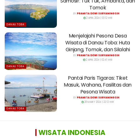
Samosir: Tuk Tuk, Ambarita, dan
Tomok
BY
PRAMITA DEWI SURYANINGSIH
2 APRIL 2024 | 03:12 WIB
DANAU TOBA
Menjelajahi Pesona Desa
Wisata di Danau Toba: Huta
Ginjang, Tomok, dan Silalahi
BY
PRAMITA DEWI SURYANINGSIH
2 APRIL 2024 | 02:41 WIB
DANAU TOBA
Pantai Paris Tigaras: Tiket
Masuk, Wahana, Fasilitas dan
Pesona Wisata
BY
PRAMITA DEWI SURYANINGSIH
28 MARET 2024 | 22:12 WIB
DANAU TOBA
|
WISATA INDONESIA