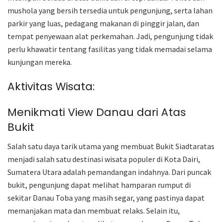
mushola yang bersih tersedia untuk pengunjung, serta lahan
parkir yang luas, pedagang makanan di pinggir jalan, dan
tempat penyewaan alat perkemahan. Jadi, pengunjung tidak
perlu khawatir tentang fasilitas yang tidak memadai selama
kunjungan mereka.
Aktivitas Wisata:
Menikmati View Danau dari Atas
Bukit
Salah satu daya tarik utama yang membuat Bukit Siadtaratas
menjadi salah satu destinasi wisata populer di Kota Dairi,
Sumatera Utara adalah pemandangan indahnya. Dari puncak
bukit, pengunjung dapat melihat hamparan rumput di
sekitar Danau Toba yang masih segar, yang pastinya dapat
memanjakan mata dan membuat relaks. Selain itu,