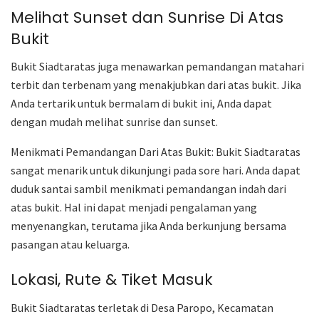
Melihat Sunset dan Sunrise Di Atas
Bukit
Bukit Siadtaratas juga menawarkan pemandangan matahari
terbit dan terbenam yang menakjubkan dari atas bukit. Jika
Anda tertarik untuk bermalam di bukit ini, Anda dapat
dengan mudah melihat sunrise dan sunset.
Menikmati Pemandangan Dari Atas Bukit: Bukit Siadtaratas
sangat menarik untuk dikunjungi pada sore hari. Anda dapat
duduk santai sambil menikmati pemandangan indah dari
atas bukit. Hal ini dapat menjadi pengalaman yang
menyenangkan, terutama jika Anda berkunjung bersama
pasangan atau keluarga.
Lokasi, Rute & Tiket Masuk
Bukit Siadtaratas terletak di Desa Paropo, Kecamatan