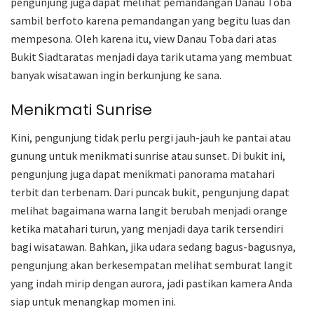
pengunjung juga dapat melihat pemandangan Danau Toba
sambil berfoto karena pemandangan yang begitu luas dan
mempesona. Oleh karena itu, view Danau Toba dari atas
Bukit Siadtaratas menjadi daya tarik utama yang membuat
banyak wisatawan ingin berkunjung ke sana.
Menikmati Sunrise
Kini, pengunjung tidak perlu pergi jauh-jauh ke pantai atau
gunung untuk menikmati sunrise atau sunset. Di bukit ini,
pengunjung juga dapat menikmati panorama matahari
terbit dan terbenam. Dari puncak bukit, pengunjung dapat
melihat bagaimana warna langit berubah menjadi orange
ketika matahari turun, yang menjadi daya tarik tersendiri
bagi wisatawan. Bahkan, jika udara sedang bagus-bagusnya,
pengunjung akan berkesempatan melihat semburat langit
yang indah mirip dengan aurora, jadi pastikan kamera Anda
siap untuk menangkap momen ini.