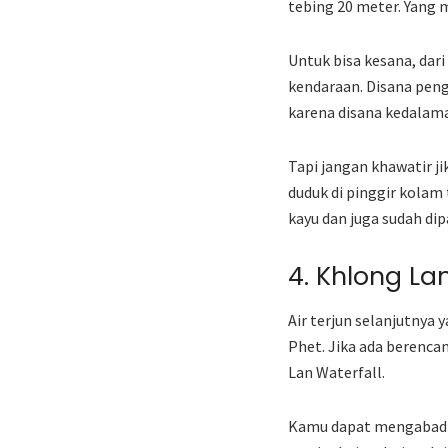
tebing 20 meter. Yang 
Untuk bisa kesana, da
kendaraan. Disana pen
karena disana kedalam
Tapi jangan khawatir j
duduk di pinggir kolam 
kayu dan juga sudah di
4. Khlong La
Air terjun selanjutnya 
Phet. Jika ada berenca
Lan Waterfall.
Kamu dapat mengabadika