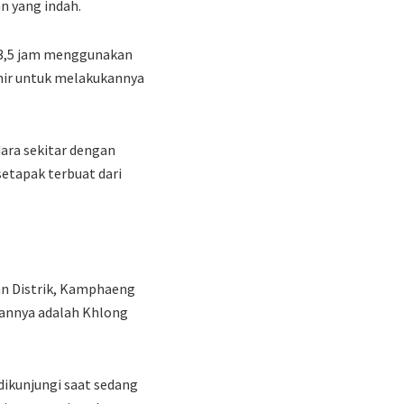
n yang indah.
 3,5 jam menggunakan
hir untuk melakukannya
dara sekitar dengan
setapak terbuat dari
Lan Distrik, Kamphaeng
bannya adalah Khlong
dikunjungi saat sedang