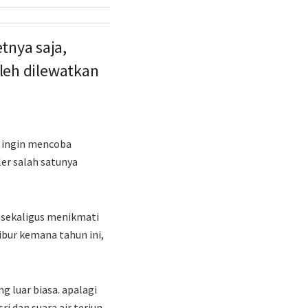
tnya saja,
oleh dilewatkan
g ingin mencoba
er salah satunya
r sekaligus menikmati
ibur kemana tahun ini,
g luar biasa. apalagi
 dan suara air terjun