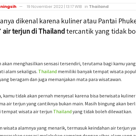
ningsih
19 November 2022 | 13:17 WIB
in
Thailand
anya dikenal karena kuliner atau Pantai Phuke
7
air terjun di Thailand
tercantik yang tidak b
un akan menghasilkan sensasi tersendiri, terutama bagi kamu yan
ti alam sekaligus.
Thailand
memiliki banyak tempat wisata popul
 yang beragam dan juga memanjakan mata para wisatawan.
, kamu tidak akan pernah menyesal karena bisa berwisata kuline
a air terjun yang cantiknya bukan main. Masih bingung akan berl
i tempat wisata air terjun
Thailand
yang tidak boleh dilewatkan.
n wisata alamnya yang menarik, termasuk keindahan air terjun yan
merasakan sensasi melakukan camping dengan vibes alam yang asri