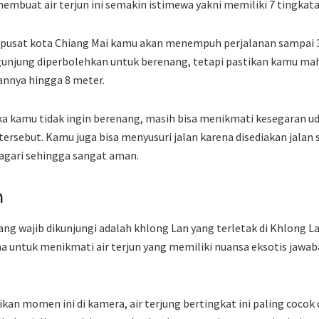
membuat air terjun ini semakin istimewa yakni memiliki 7 tingkata
ri pusat kota Chiang Mai kamu akan menempuh perjalanan sampai
gunjung diperbolehkan untuk berenang, tetapi pastikan kamu ma
annya hingga 8 meter.
ika kamu tidak ingin berenang, masih bisa menikmati kesegaran u
tersebut. Kamu juga bisa menyusuri jalan karena disediakan jalan 
pagari sehingga sangat aman.
n
yang wajib dikunjungi adalah khlong Lan yang terletak di Khlong 
na untuk menikmati air terjun yang memiliki nuansa eksotis jawa
n momen ini di kamera, air terjung bertingkat ini paling cocok 