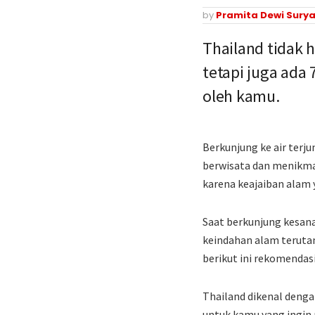
by
Pramita Dewi Surya
Thailand tidak h
tetapi juga ada 
oleh kamu.
Berkunjung ke air terj
berwisata dan menikma
karena keajaiban alam
Saat berkunjung kesana
keindahan alam terutam
berikut ini rekomendas
Thailand dikenal denga
untuk kamu yang ingin 