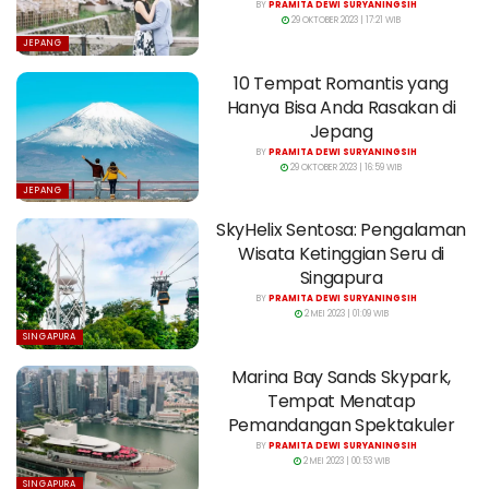
BY
PRAMITA DEWI SURYANINGSIH
29 OKTOBER 2023 | 17:21 WIB
JEPANG
10 Tempat Romantis yang
Hanya Bisa Anda Rasakan di
Jepang
BY
PRAMITA DEWI SURYANINGSIH
29 OKTOBER 2023 | 16:59 WIB
JEPANG
SkyHelix Sentosa: Pengalaman
Wisata Ketinggian Seru di
Singapura
BY
PRAMITA DEWI SURYANINGSIH
2 MEI 2023 | 01:09 WIB
SINGAPURA
Marina Bay Sands Skypark,
Tempat Menatap
Pemandangan Spektakuler
BY
PRAMITA DEWI SURYANINGSIH
2 MEI 2023 | 00:53 WIB
SINGAPURA