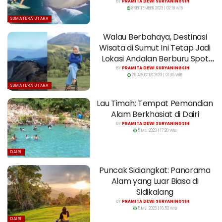
BY
PRAMITA DEWI SURYANINGSIH
8 SEPTEMBER 2023 | 02:18 WIB
SUMATERA UTARA
Walau Berbahaya, Destinasi
Wisata di Sumut Ini Tetap Jadi
Lokasi Andalan Berburu Spot
Foto
BY
PRAMITA DEWI SURYANINGSIH
25 AGUSTUS 2023 | 01:35 WIB
SUMATERA UTARA
Lau Timah: Tempat Pemandian
Alam Berkhasiat di Dairi
BY
PRAMITA DEWI SURYANINGSIH
5 MEI 2023 | 17:20 WIB
DAIRI
Puncak Sidiangkat: Panorama
Alam yang Luar Biasa di
Sidikalang
BY
PRAMITA DEWI SURYANINGSIH
5 MEI 2023 | 16:53 WIB
DAIRI