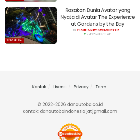
Rasakan Dunia Avatar yang
Nyata di Avatar The Experience
at Gardens by the Bay
BY
PRAMITA DEWI SURYANINGSIH
2 MEI 2023 | 00:38 WIB
SINGAPURA
Kontak
Lisensi
Privacy
Term
© 2022-2026 danautoba.co.id
Kontak: danautobaindonesia[at]gmail.com