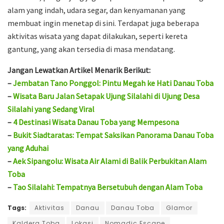
alam yang indah, udara segar, dan kenyamanan yang
membuat ingin menetap di sini. Terdapat juga beberapa
aktivitas wisata yang dapat dilakukan, seperti kereta
gantung, yang akan tersedia di masa mendatang.
Jangan Lewatkan Artikel Menarik Berikut:
–
Jembatan Tano Ponggol: Pintu Megah ke Hati Danau Toba
–
Wisata Baru Jalan Setapak Ujung Silalahi di Ujung Desa
Silalahi yang Sedang Viral
–
4 Destinasi Wisata Danau Toba yang Mempesona
–
Bukit Siadtaratas: Tempat Saksikan Panorama Danau Toba
yang Aduhai
–
Aek Sipangolu: Wisata Air Alami di Balik Perbukitan Alam
Toba
–
Tao Silalahi: Tempatnya Bersetubuh dengan Alam Toba
Tags:
Aktivitas
Danau
Danau Toba
Glamor
Kaldera Toba
Lokasi
Nomadic Escape