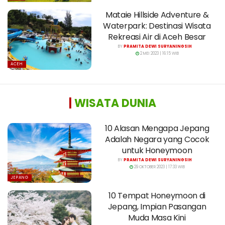
Mataie Hillside Adventure &
Waterpark: Destinasi Wisata
Rekreasi Air di Aceh Besar
BY
PRAMITA DEWI SURYANINGSIH
2 MEI 2023 | 16:15 WIB
ACEH
|
WISATA DUNIA
10 Alasan Mengapa Jepang
Adalah Negara yang Cocok
untuk Honeymoon
BY
PRAMITA DEWI SURYANINGSIH
29 OKTOBER 2023 | 17:33 WIB
JEPANG
10 Tempat Honeymoon di
Jepang, Impian Pasangan
Muda Masa Kini