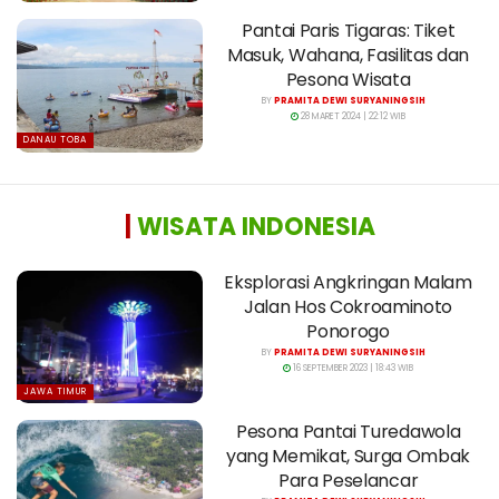
Pantai Paris Tigaras: Tiket
Masuk, Wahana, Fasilitas dan
Pesona Wisata
BY
PRAMITA DEWI SURYANINGSIH
28 MARET 2024 | 22:12 WIB
DANAU TOBA
|
WISATA INDONESIA
Eksplorasi Angkringan Malam
Jalan Hos Cokroaminoto
Ponorogo
BY
PRAMITA DEWI SURYANINGSIH
16 SEPTEMBER 2023 | 18:43 WIB
JAWA TIMUR
Pesona Pantai Turedawola
yang Memikat, Surga Ombak
Para Peselancar