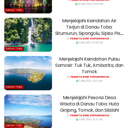
BY
PRAMITA DEWI SURYANINGSIH
22 APRIL 2024 | 02:03 WIB
DANAU TOBA
Menjelajahi Keindahan Air
Terjun di Danau Toba:
Situmurun, Sipangolu, Sipiso Piso,
dan Janji
BY
PRAMITA DEWI SURYANINGSIH
2 APRIL 2024 | 04:28 WIB
DANAU TOBA
Menjelajahi Keindahan Pulau
Samosir: Tuk Tuk, Ambarita, dan
Tomok
BY
PRAMITA DEWI SURYANINGSIH
2 APRIL 2024 | 03:12 WIB
DANAU TOBA
Menjelajahi Pesona Desa
Wisata di Danau Toba: Huta
Ginjang, Tomok, dan Silalahi
BY
PRAMITA DEWI SURYANINGSIH
2 APRIL 2024 | 02:41 WIB
DANAU TOBA