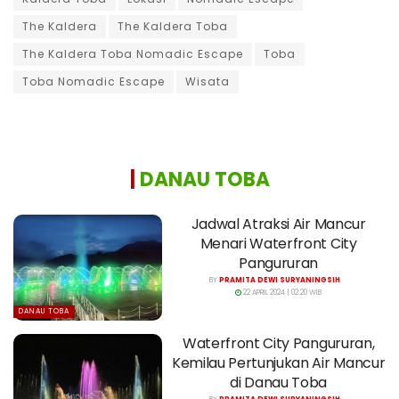
The Kaldera
The Kaldera Toba
The Kaldera Toba Nomadic Escape
Toba
Toba Nomadic Escape
Wisata
|
DANAU TOBA
Jadwal Atraksi Air Mancur
Menari Waterfront City
Pangururan
BY
PRAMITA DEWI SURYANINGSIH
22 APRIL 2024 | 02:20 WIB
DANAU TOBA
Waterfront City Pangururan,
Kemilau Pertunjukan Air Mancur
di Danau Toba