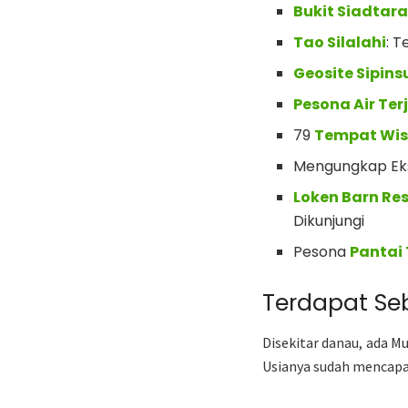
Bukit Siadtar
Tao Silalahi
: 
Geosite Sipins
Pesona Air Ter
79
Tempat Wis
Mengungkap Ek
Loken Barn Re
Dikunjungi
Pesona
Pantai
Terdapat S
Disekitar danau, ada 
Usianya sudah mencapa