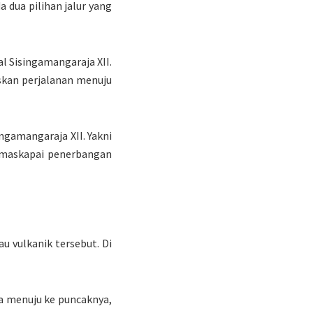
 dua pilihan jalur yang
l Sisingamangaraja XII.
skan perjalanan menuju
ngamangaraja XII. Yakni
u maskapai penerbangan
 vulkanik tersebut. Di
pa menuju ke puncaknya,