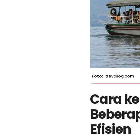
trevallog.com
Cara k
Beberap
Efisien