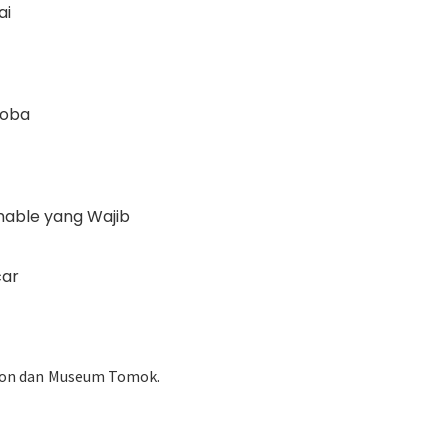
ai
Toba
m
amable yang Wajib
car
olon dan Museum Tomok.