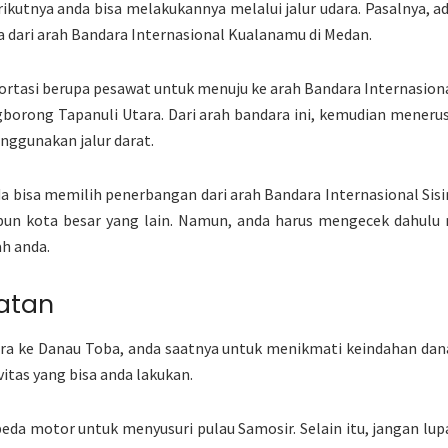
ikutnya anda bisa melakukannya melalui jalur udara. Pasalnya, ada
ma dari arah Bandara Internasional Kualanamu di Medan.
ortasi berupa pesawat untuk menuju ke arah Bandara Internasiona
gborong Tapanuli Utara. Dari arah bandara ini, kemudian meneru
ggunakan jalur darat.
da bisa memilih penerbangan dari arah Bandara Internasional Sisi
pun kota besar yang lain. Namun, anda harus mengecek dahul
ah anda.
atan
ra ke Danau Toba, anda saatnya untuk menikmati keindahan danau
vitas yang bisa anda lakukan.
da motor untuk menyusuri pulau Samosir. Selain itu, jangan lu