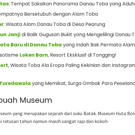
atas
: Tempat Saksikan Panorama Danau Toba yang Aduh
Tempatnya Bersetubuh dengan Alam Toba
ur
: Wisata Alam Danau Toba di Desa Pearung
jun Janji
di Balik Gugusan Bukit yang Mengelilingi Danau 
ata Baru di Danau Toba
yang Indah Bak Permata Ala
sotisme
Loken Barn
, Resort Eksklusif di Tongging!
sort
, Wisata Toba Ala Eropa Paling Kekinian dan Instagr
 Turedawola
yang Memikat, Surga Ombak Para Peselan
ebuah Museum
Museum yang merupakan sejarah dari suku Batak. Museum Huta B
i ratusan tahun namun masih sangat rapi dan kokoh.