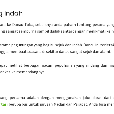
g Indah
ra ke Danau Toba, sebaiknya anda paham tentang pesona yang
g sangat sempurna sambil duduk santai dengan menikmati kein
ama pegunungan yang begitu sejuk dan indah. Danau ini terleta
ngga, membuat suasana di sekitar danau sangat sejuk dan alami.
 dapat melihat berbagai macam pepohonan yang rindang dan hi
gar ketika memandangnya.
ang pertama adalah dengan menggunakan jalur darat dari a
rtasi
berupa bus untuk jurusan Medan dan Parapat. Anda bisa m