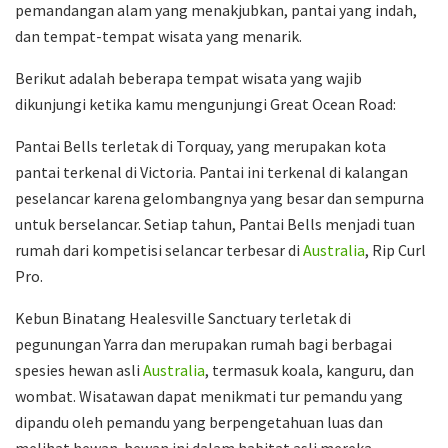
pemandangan alam yang menakjubkan, pantai yang indah,
dan tempat-tempat wisata yang menarik.
Berikut adalah beberapa tempat wisata yang wajib
dikunjungi ketika kamu mengunjungi Great Ocean Road:
Pantai Bells terletak di Torquay, yang merupakan kota
pantai terkenal di Victoria. Pantai ini terkenal di kalangan
peselancar karena gelombangnya yang besar dan sempurna
untuk berselancar. Setiap tahun, Pantai Bells menjadi tuan
rumah dari kompetisi selancar terbesar di
Australia
, Rip Curl
Pro.
Kebun Binatang Healesville Sanctuary terletak di
pegunungan Yarra dan merupakan rumah bagi berbagai
spesies hewan asli
Australia
, termasuk koala, kanguru, dan
wombat. Wisatawan dapat menikmati tur pemandu yang
dipandu oleh pemandu yang berpengetahuan luas dan