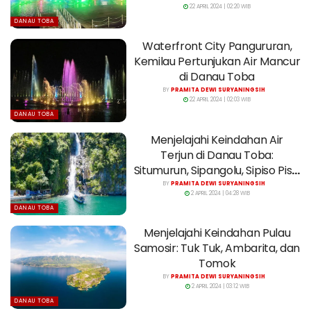
22 APRIL 2024 | 02:20 WIB
DANAU TOBA
Waterfront City Pangururan,
Kemilau Pertunjukan Air Mancur
di Danau Toba
BY
PRAMITA DEWI SURYANINGSIH
22 APRIL 2024 | 02:03 WIB
DANAU TOBA
Menjelajahi Keindahan Air
Terjun di Danau Toba:
Situmurun, Sipangolu, Sipiso Piso,
dan Janji
BY
PRAMITA DEWI SURYANINGSIH
2 APRIL 2024 | 04:28 WIB
DANAU TOBA
Menjelajahi Keindahan Pulau
Samosir: Tuk Tuk, Ambarita, dan
Tomok
BY
PRAMITA DEWI SURYANINGSIH
2 APRIL 2024 | 03:12 WIB
DANAU TOBA