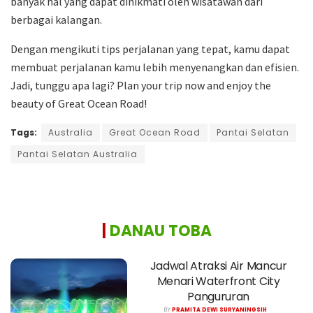
banyak hal yang dapat dinikmati oleh wisatawan dari
berbagai kalangan.
Dengan mengikuti tips perjalanan yang tepat, kamu dapat
membuat perjalanan kamu lebih menyenangkan dan efisien.
Jadi, tunggu apa lagi? Plan your trip now and enjoy the
beauty of Great Ocean Road!
Tags:
Australia
Great Ocean Road
Pantai Selatan
Pantai Selatan Australia
|
DANAU TOBA
Jadwal Atraksi Air Mancur
Menari Waterfront City
Pangururan
BY
PRAMITA DEWI SURYANINGSIH