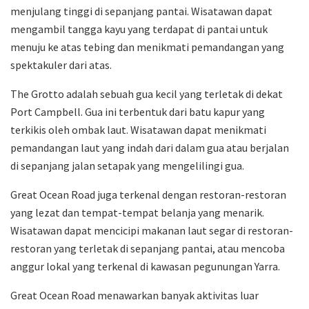
menjulang tinggi di sepanjang pantai. Wisatawan dapat
mengambil tangga kayu yang terdapat di pantai untuk
menuju ke atas tebing dan menikmati pemandangan yang
spektakuler dari atas.
The Grotto adalah sebuah gua kecil yang terletak di dekat
Port Campbell. Gua ini terbentuk dari batu kapur yang
terkikis oleh ombak laut. Wisatawan dapat menikmati
pemandangan laut yang indah dari dalam gua atau berjalan
di sepanjang jalan setapak yang mengelilingi gua.
Great Ocean Road juga terkenal dengan restoran-restoran
yang lezat dan tempat-tempat belanja yang menarik.
Wisatawan dapat mencicipi makanan laut segar di restoran-
restoran yang terletak di sepanjang pantai, atau mencoba
anggur lokal yang terkenal di kawasan pegunungan Yarra.
Great Ocean Road menawarkan banyak aktivitas luar