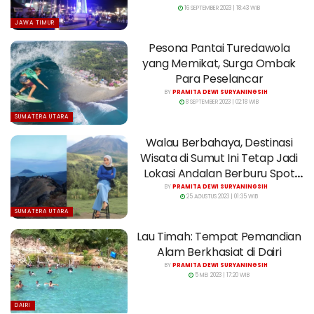
16 SEPTEMBER 2023 | 18:43 WIB
JAWA TIMUR
Pesona Pantai Turedawola
yang Memikat, Surga Ombak
Para Peselancar
BY
PRAMITA DEWI SURYANINGSIH
8 SEPTEMBER 2023 | 02:18 WIB
SUMATERA UTARA
Walau Berbahaya, Destinasi
Wisata di Sumut Ini Tetap Jadi
Lokasi Andalan Berburu Spot
Foto
BY
PRAMITA DEWI SURYANINGSIH
25 AGUSTUS 2023 | 01:35 WIB
SUMATERA UTARA
Lau Timah: Tempat Pemandian
Alam Berkhasiat di Dairi
BY
PRAMITA DEWI SURYANINGSIH
5 MEI 2023 | 17:20 WIB
DAIRI