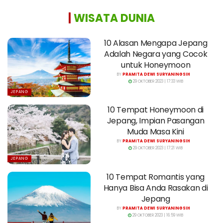
|
WISATA DUNIA
10 Alasan Mengapa Jepang
Adalah Negara yang Cocok
untuk Honeymoon
BY
PRAMITA DEWI SURYANINGSIH
29 OKTOBER 2023 | 17:33 WIB
JEPANG
10 Tempat Honeymoon di
Jepang, Impian Pasangan
Muda Masa Kini
BY
PRAMITA DEWI SURYANINGSIH
29 OKTOBER 2023 | 17:21 WIB
JEPANG
10 Tempat Romantis yang
Hanya Bisa Anda Rasakan di
Jepang
BY
PRAMITA DEWI SURYANINGSIH
29 OKTOBER 2023 | 16:59 WIB