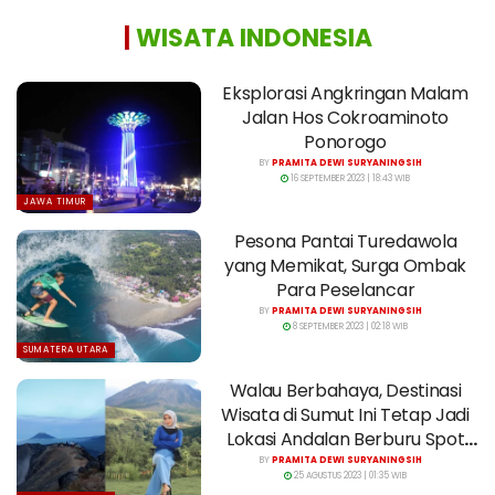
|
WISATA INDONESIA
Eksplorasi Angkringan Malam
Jalan Hos Cokroaminoto
Ponorogo
BY
PRAMITA DEWI SURYANINGSIH
16 SEPTEMBER 2023 | 18:43 WIB
JAWA TIMUR
Pesona Pantai Turedawola
yang Memikat, Surga Ombak
Para Peselancar
BY
PRAMITA DEWI SURYANINGSIH
8 SEPTEMBER 2023 | 02:18 WIB
SUMATERA UTARA
Walau Berbahaya, Destinasi
Wisata di Sumut Ini Tetap Jadi
Lokasi Andalan Berburu Spot
Foto
BY
PRAMITA DEWI SURYANINGSIH
25 AGUSTUS 2023 | 01:35 WIB