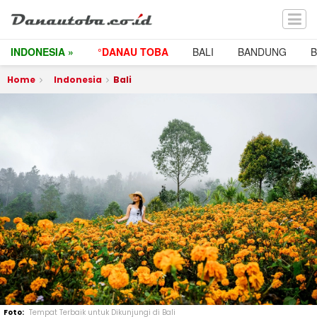
INDONESIA »
°DANAU TOBA
BALI
BANDUNG
Home
Indonesia
Bali
Tempat Terbaik untuk Dikunjungi di Bali