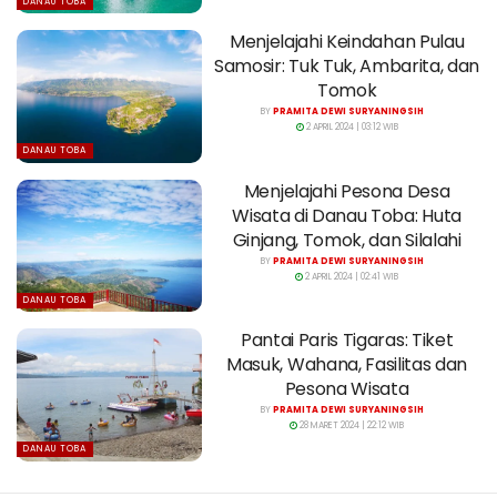
DANAU TOBA
Menjelajahi Keindahan Pulau
Samosir: Tuk Tuk, Ambarita, dan
Tomok
BY
PRAMITA DEWI SURYANINGSIH
2 APRIL 2024 | 03:12 WIB
DANAU TOBA
Menjelajahi Pesona Desa
Wisata di Danau Toba: Huta
Ginjang, Tomok, dan Silalahi
BY
PRAMITA DEWI SURYANINGSIH
2 APRIL 2024 | 02:41 WIB
DANAU TOBA
Pantai Paris Tigaras: Tiket
Masuk, Wahana, Fasilitas dan
Pesona Wisata
BY
PRAMITA DEWI SURYANINGSIH
28 MARET 2024 | 22:12 WIB
DANAU TOBA