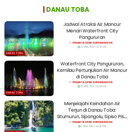
|
DANAU TOBA
Jadwal Atraksi Air Mancur
Menari Waterfront City
Pangururan
BY
PRAMITA DEWI SURYANINGSIH
22 APRIL 2024 | 02:20 WIB
DANAU TOBA
Waterfront City Pangururan,
Kemilau Pertunjukan Air Mancur
di Danau Toba
BY
PRAMITA DEWI SURYANINGSIH
22 APRIL 2024 | 02:03 WIB
DANAU TOBA
Menjelajahi Keindahan Air
Terjun di Danau Toba:
Situmurun, Sipangolu, Sipiso Piso,
dan Janji
BY
PRAMITA DEWI SURYANINGSIH
2 APRIL 2024 | 04:28 WIB