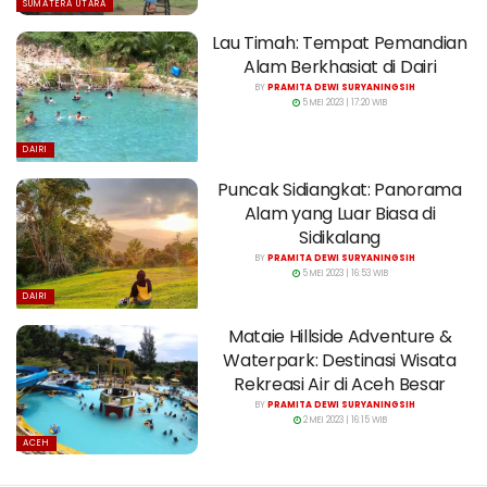
SUMATERA UTARA
Lau Timah: Tempat Pemandian
Alam Berkhasiat di Dairi
BY
PRAMITA DEWI SURYANINGSIH
5 MEI 2023 | 17:20 WIB
DAIRI
Puncak Sidiangkat: Panorama
Alam yang Luar Biasa di
Sidikalang
BY
PRAMITA DEWI SURYANINGSIH
5 MEI 2023 | 16:53 WIB
DAIRI
Mataie Hillside Adventure &
Waterpark: Destinasi Wisata
Rekreasi Air di Aceh Besar
BY
PRAMITA DEWI SURYANINGSIH
2 MEI 2023 | 16:15 WIB
ACEH