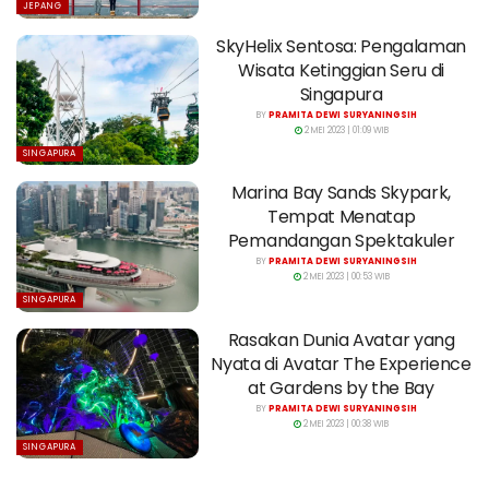
JEPANG
SkyHelix Sentosa: Pengalaman
Wisata Ketinggian Seru di
Singapura
BY
PRAMITA DEWI SURYANINGSIH
2 MEI 2023 | 01:09 WIB
SINGAPURA
Marina Bay Sands Skypark,
Tempat Menatap
Pemandangan Spektakuler
BY
PRAMITA DEWI SURYANINGSIH
2 MEI 2023 | 00:53 WIB
SINGAPURA
Rasakan Dunia Avatar yang
Nyata di Avatar The Experience
at Gardens by the Bay
BY
PRAMITA DEWI SURYANINGSIH
2 MEI 2023 | 00:38 WIB
SINGAPURA