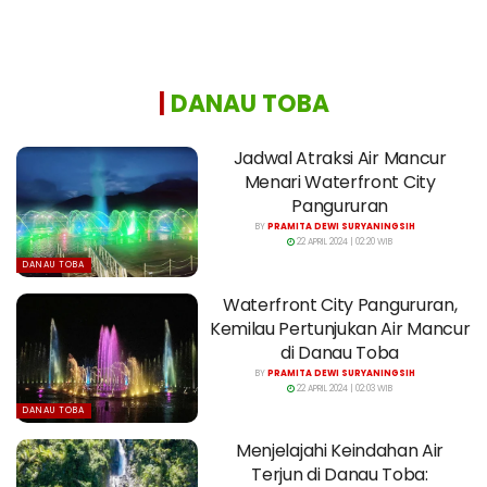
|
DANAU TOBA
Jadwal Atraksi Air Mancur
Menari Waterfront City
Pangururan
BY
PRAMITA DEWI SURYANINGSIH
22 APRIL 2024 | 02:20 WIB
DANAU TOBA
Waterfront City Pangururan,
Kemilau Pertunjukan Air Mancur
di Danau Toba
BY
PRAMITA DEWI SURYANINGSIH
22 APRIL 2024 | 02:03 WIB
DANAU TOBA
Menjelajahi Keindahan Air
Terjun di Danau Toba: