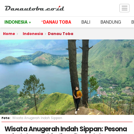
INDONESIA »
°DANAU TOBA
BALI
BANDUNG
Home
Indonesia
Danau Toba
Wisata Anugerah Indah Sippan
Wisata Anugerah Indah Sippan: Pesona