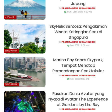
Jepang
BY
PRAMITA DEWI SURYANINGSIH
29 OKTOBER 2023 | 16:59 WIB
JEPANG
SkyHelix Sentosa: Pengalaman
Wisata Ketinggian Seru di
Singapura
BY
PRAMITA DEWI SURYANINGSIH
2 MEI 2023 | 01:09 WIB
SINGAPURA
Marina Bay Sands Skypark,
Tempat Menatap
Pemandangan Spektakuler
BY
PRAMITA DEWI SURYANINGSIH
2 MEI 2023 | 00:53 WIB
SINGAPURA
Rasakan Dunia Avatar yang
Nyata di Avatar The Experience
at Gardens by the Bay
BY
PRAMITA DEWI SURYANINGSIH