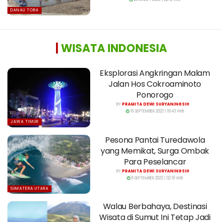
DANAU TOBA
|
WISATA INDONESIA
Eksplorasi Angkringan Malam
Jalan Hos Cokroaminoto
Ponorogo
BY
PRAMITA DEWI SURYANINGSIH
16 SEPTEMBER 2023 | 18:43 WIB
JAWA TIMUR
Pesona Pantai Turedawola
yang Memikat, Surga Ombak
Para Peselancar
BY
PRAMITA DEWI SURYANINGSIH
8 SEPTEMBER 2023 | 02:18 WIB
SUMATERA UTARA
Walau Berbahaya, Destinasi
Wisata di Sumut Ini Tetap Jadi