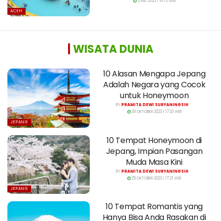
2 MEI 2023 | 16:15 WIB
ACEH
|
WISATA DUNIA
10 Alasan Mengapa Jepang
Adalah Negara yang Cocok
untuk Honeymoon
BY
PRAMITA DEWI SURYANINGSIH
29 OKTOBER 2023 | 17:33 WIB
JEPANG
10 Tempat Honeymoon di
Jepang, Impian Pasangan
Muda Masa Kini
BY
PRAMITA DEWI SURYANINGSIH
29 OKTOBER 2023 | 17:21 WIB
JEPANG
10 Tempat Romantis yang
Hanya Bisa Anda Rasakan di