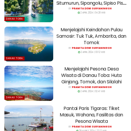
Situmurun, Sipangolu, Sipiso Piso,
dan Janji
BY
PRAMITA DEWI SURYANINGSIH
2 APRIL 2024 | 04:28 WIB
DANAU TOBA
Menjelajahi Keindahan Pulau
Samosir: Tuk Tuk, Ambarita, dan
Tomok
BY
PRAMITA DEWI SURYANINGSIH
2 APRIL 2024 | 03:12 WIB
DANAU TOBA
Menjelajahi Pesona Desa
Wisata di Danau Toba: Huta
Ginjang, Tomok, dan Silalahi
BY
PRAMITA DEWI SURYANINGSIH
2 APRIL 2024 | 02:41 WIB
DANAU TOBA
Pantai Paris Tigaras: Tiket
Masuk, Wahana, Fasilitas dan
Pesona Wisata
BY
PRAMITA DEWI SURYANINGSIH
28 MARET 2024 | 22:12 WIB