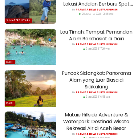
Lokasi Andalan Berburu Spot
Foto
BY
PRAMITA DEWI SURYANINGSIH
25 AGUSTUS 2023 | 01:35 WIB
SUMATERA UTARA
Lau Timah: Tempat Pemandian
Alam Berkhasiat di Dairi
BY
PRAMITA DEWI SURYANINGSIH
5 MEI 2023 | 17:20 WIB
DAIRI
Puncak Sidiangkat: Panorama
Alam yang Luar Biasa di
Sidikalang
BY
PRAMITA DEWI SURYANINGSIH
5 MEI 2023 | 16:53 WIB
DAIRI
Mataie Hillside Adventure &
Waterpark: Destinasi Wisata
Rekreasi Air di Aceh Besar
BY
PRAMITA DEWI SURYANINGSIH