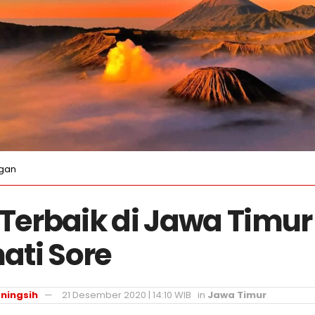
gan
t Terbaik di Jawa Timu
ti Sore
ningsih
21 Desember 2020 | 14:10 WIB
in
Jawa Timur