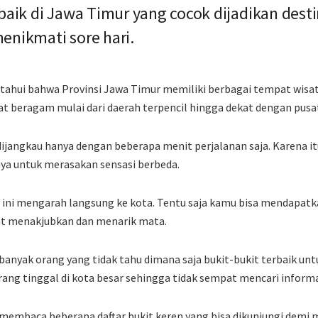
rbaik di Jawa Timur yang cocok dijadikan dest
enikmati sore hari.
etahui bahwa Provinsi Jawa Timur memiliki berbagai tempat wisa
t beragam mulai dari daerah terpencil hingga dekat dengan pusa
ijangkau hanya dengan beberapa menit perjalanan saja. Karena it
a untuk merasakan sensasi berbeda.
it ini mengarah langsung ke kota. Tentu saja kamu bisa mendap
at menakjubkan dan menarik mata.
 banyak orang yang tidak tahu dimana saja bukit-bukit terbaik unt
ng tinggal di kota besar sehingga tidak sempat mencari informa
 membaca beberapa daftar bukit keren yang bisa dikunjungi demi