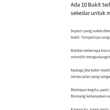
Ada 10 Bukit te
sekedar untuk m
Seperti yang sudah dik
bukit. Tempatnya sanga
Bahkan beberapa bisa d
memilih mengunjunginy
Apalagi jika bukit-buk
lampu jalan yang sang
Meskipun begitu, pasti
Memang kebanyakan ora
Karena itu, kamu perlu