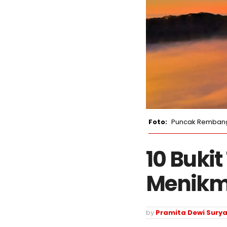
Puncak Remban
10 Buki
Menikma
by
Pramita Dewi Surya