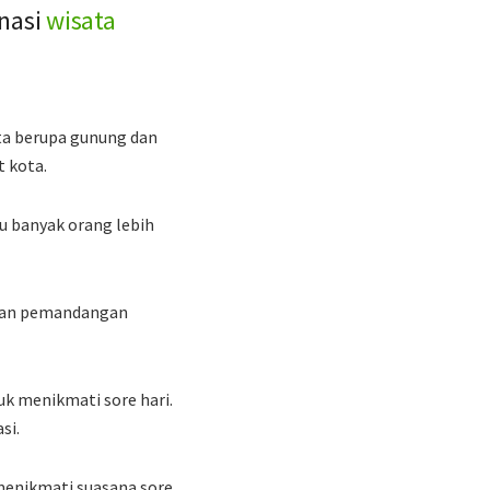
inasi
wisata
ta berupa gunung dan
t kota.
u banyak orang lebih
atkan pemandangan
uk menikmati sore hari.
si.
 menikmati suasana sore