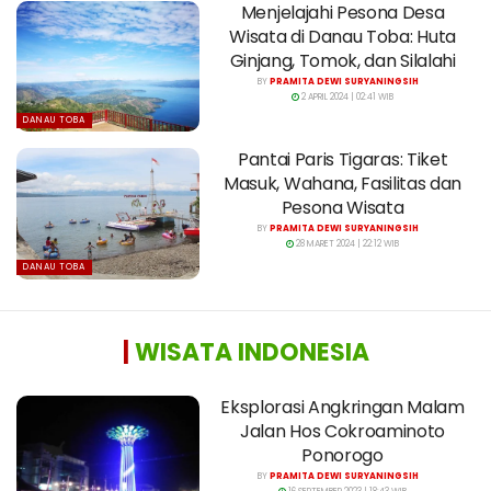
Menjelajahi Pesona Desa
Wisata di Danau Toba: Huta
Ginjang, Tomok, dan Silalahi
BY
PRAMITA DEWI SURYANINGSIH
2 APRIL 2024 | 02:41 WIB
DANAU TOBA
Pantai Paris Tigaras: Tiket
Masuk, Wahana, Fasilitas dan
Pesona Wisata
BY
PRAMITA DEWI SURYANINGSIH
28 MARET 2024 | 22:12 WIB
DANAU TOBA
|
WISATA INDONESIA
Eksplorasi Angkringan Malam
Jalan Hos Cokroaminoto
Ponorogo
BY
PRAMITA DEWI SURYANINGSIH