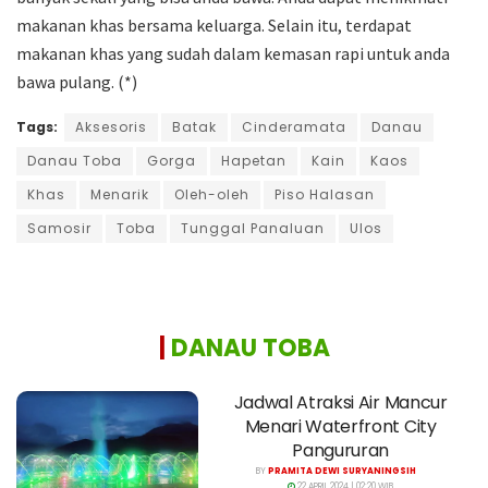
makanan khas bersama keluarga. Selain itu, terdapat
makanan khas yang sudah dalam kemasan rapi untuk anda
bawa pulang. (*)
Tags:
Aksesoris
Batak
Cinderamata
Danau
Danau Toba
Gorga
Hapetan
Kain
Kaos
Khas
Menarik
Oleh-oleh
Piso Halasan
Samosir
Toba
Tunggal Panaluan
Ulos
|
DANAU TOBA
Jadwal Atraksi Air Mancur
Menari Waterfront City
Pangururan
BY
PRAMITA DEWI SURYANINGSIH
22 APRIL 2024 | 02:20 WIB