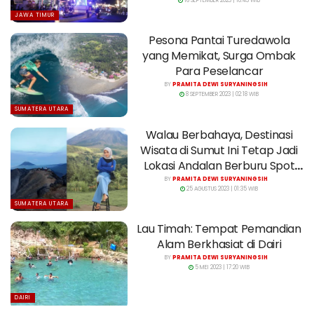
16 SEPTEMBER 2023 | 18:43 WIB
JAWA TIMUR
Pesona Pantai Turedawola
yang Memikat, Surga Ombak
Para Peselancar
BY
PRAMITA DEWI SURYANINGSIH
8 SEPTEMBER 2023 | 02:18 WIB
SUMATERA UTARA
Walau Berbahaya, Destinasi
Wisata di Sumut Ini Tetap Jadi
Lokasi Andalan Berburu Spot
Foto
BY
PRAMITA DEWI SURYANINGSIH
25 AGUSTUS 2023 | 01:35 WIB
SUMATERA UTARA
Lau Timah: Tempat Pemandian
Alam Berkhasiat di Dairi
BY
PRAMITA DEWI SURYANINGSIH
5 MEI 2023 | 17:20 WIB
DAIRI