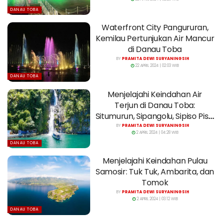
DANAU TOBA
Waterfront City Pangururan,
Kemilau Pertunjukan Air Mancur
di Danau Toba
BY
PRAMITA DEWI SURYANINGSIH
22 APRIL 2024 | 02:03 WIB
DANAU TOBA
Menjelajahi Keindahan Air
Terjun di Danau Toba:
Situmurun, Sipangolu, Sipiso Piso,
dan Janji
BY
PRAMITA DEWI SURYANINGSIH
2 APRIL 2024 | 04:28 WIB
DANAU TOBA
Menjelajahi Keindahan Pulau
Samosir: Tuk Tuk, Ambarita, dan
Tomok
BY
PRAMITA DEWI SURYANINGSIH
2 APRIL 2024 | 03:12 WIB
DANAU TOBA