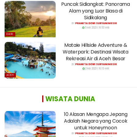
Puncak Sidiangkat: Panorama
Alam yang Luar Biasa di
Sidikalang
BY
PRAMITA DEWI SURYANINGSIH
5 MEI 2023 | 16:53 WIB
DAIRI
Mataie Hillside Adventure &
Waterpark: Destinasi Wisata
Rekreasi Air di Aceh Besar
BY
PRAMITA DEWI SURYANINGSIH
2 MEI 2023 | 16:15 WIB
ACEH
|
WISATA DUNIA
10 Alasan Mengapa Jepang
Adalah Negara yang Cocok
untuk Honeymoon
BY
PRAMITA DEWI SURYANINGSIH