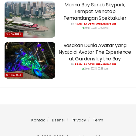
Marina Bay Sands Skypark,
Tempat Menatap
Pemandangan Spektakuler
BY
PRAMITA DEWI SURYANINGSIH
2 MEI 2023 | 00:53 WIB
SINGAPURA
Rasakan Dunia Avatar yang
Nyata di Avatar The Experience
at Gardens by the Bay
BY
PRAMITA DEWI SURYANINGSIH
2 MEI 2023 | 00:38 WIB
SINGAPURA
Kontak
Lisensi
Privacy
Term