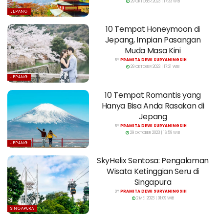
29 OKTOBER 2023 | 17:33 WIB
JEPANG
10 Tempat Honeymoon di
Jepang, Impian Pasangan
Muda Masa Kini
BY
PRAMITA DEWI SURYANINGSIH
29 OKTOBER 2023 | 17:21 WIB
JEPANG
10 Tempat Romantis yang
Hanya Bisa Anda Rasakan di
Jepang
BY
PRAMITA DEWI SURYANINGSIH
29 OKTOBER 2023 | 16:59 WIB
JEPANG
SkyHelix Sentosa: Pengalaman
Wisata Ketinggian Seru di
Singapura
BY
PRAMITA DEWI SURYANINGSIH
2 MEI 2023 | 01:09 WIB
SINGAPURA