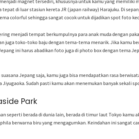
 menjadi magnet tersediri, khususnya untuk kamu yang memiliki m
 tepat di luar stasiun kereta JR (japan railway) Harajuku. Di sepan
ma colorful sehingga sangat cocok untuk dijadikan spot foto kec
sering menjadi tempat berkumpulnya para anak muda dengan pakai
 dan juga toko-toko baju dengan tema-tema menarik. Jika kamu ber
 Jepang ini harus abadikan foto juga di photo box dengan tema 
suasana Jepang saja, kamu juga bisa mendapatkan rasa berwisata 
ita Jiyugaoka. Sudah pasti kamu akan menemukan banyak sekali spot
aside Park
n seperti berada di dunia lain, berada di timur laut Tokyo kamu 
ila berwarna biru yang mengagumkan. Keindahan ini sangat cant