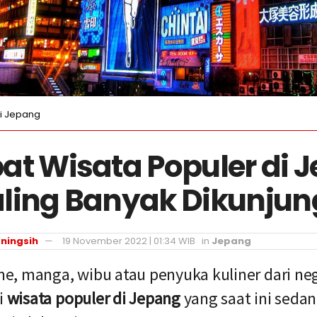
di Jepang
at Wisata Populer di 
ling Banyak Dikunjun
ningsih
19 November 2022 | 01:34 WIB
in
Jepang
, manga, wibu atau penyuka kuliner dari nege
i
wisata populer di Jepang
yang saat ini sedan