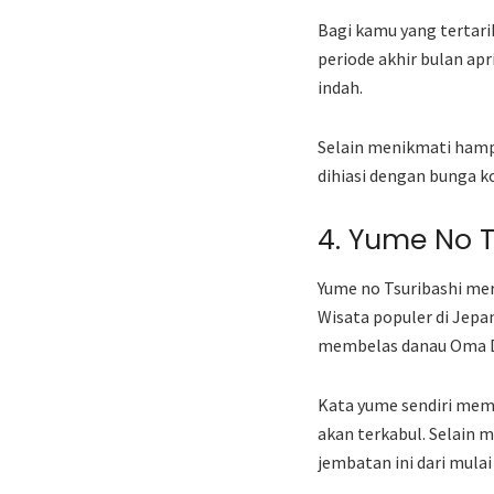
Bagi kamu yang tertari
periode akhir bulan ap
indah.
Selain menikmati hampa
dihiasi dengan bunga k
4. Yume No 
Yume no Tsuribashi mer
Wisata populer di Jepa
membelas danau Oma 
Kata yume sendiri mem
akan terkabul. Selain
jembatan ini dari mula