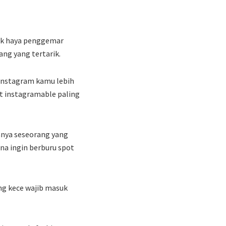
dak haya penggemar
ang yang tertarik.
 instagram kamu lebih
ot instagramable paling
anya seseorang yang
na ingin berburu spot
ang kece wajib masuk