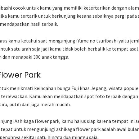
ibashi cocok untuk kamu yang memiliki ketertarikan dengan alam 
 jika kamu tertarik untuk berkunjung kesana sebaiknya pergi pada
mendapatkan hasil terbaik.
arus kamu ketahui saat mengunjungi Yume no tsuribashi yaitu je
ntuk satu arah saja jadi kamu tidak boleh berbalik ke tempat asal
n dan menapaki 300 anak tangga.
Flower Park
tuk menikmati keindahan bunga Fuji khas Jepang, wisata popule
h terlewatkan. Kamu akan mendapatkan spot foto terbaik dengan 
iru, putih dan juga merah mudah.
njungi Ashikaga flower park, kamu harus siap karena tempat ini se
tepat untuk mengunjungi ashikaga flower park adalah awal bula
penuhnya sekitar satu hingga dua minggu saja.