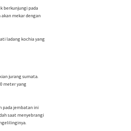
uk berkunjungi pada
ya akan mekar dengan
ati ladang kochia yang
kian jurang sumata.
90 meter yang
n pada jembatan ini
ndah saat menyebrangi
gelilinginya.