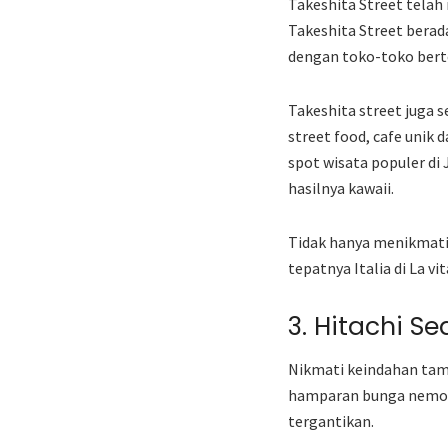
Takeshita Street telah
Takeshita Street berada
dengan toko-toko berte
Takeshita street juga 
street food, cafe unik
spot wisata populer di
hasilnya kawaii.
Tidak hanya menikmati 
tepatnya Italia di La v
3. Hitachi Se
Nikmati keindahan tama
hamparan bunga nemoph
tergantikan.