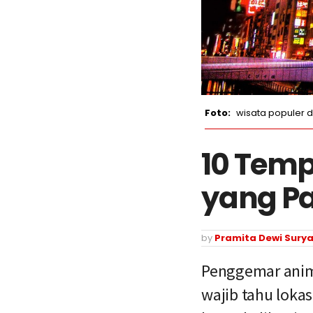
wisata populer 
10 Temp
yang Pa
by
Pramita Dewi Surya
Penggemar anime
wajib tahu lokas