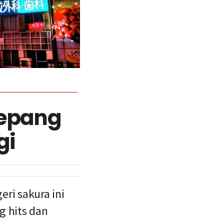
Jepang
gi
ri sakura ini
g hits dan