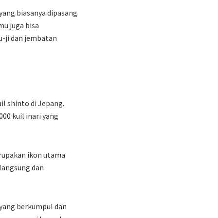
yang biasanya dipasang
mu juga bisa
u-ji dan jembatan
l shinto di Jepang.
00 kuil inari yang
erupakan ikon utama
 langsung dan
g yang berkumpul dan