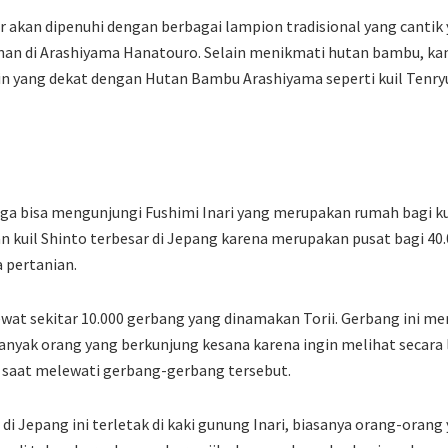
akan dipenuhi dengan berbagai lampion tradisional yang cantik 
unan di Arashiyama Hanatouro. Selain menikmati hutan bambu, ka
ain yang dekat dengan Hutan Bambu Arashiyama seperti kuil Tenry
uga bisa mengunjungi Fushimi Inari yang merupakan rumah bagi kui
 kuil Shinto terbesar di Jepang karena merupakan pusat bagi 40.0
a pertanian.
wat sekitar 10.000 gerbang yang dinamakan Torii. Gerbang ini m
 banyak orang yang berkunjung kesana karena ingin melihat secara
aat melewati gerbang-gerbang tersebut.
di Jepang ini terletak di kaki gunung Inari, biasanya orang-oran