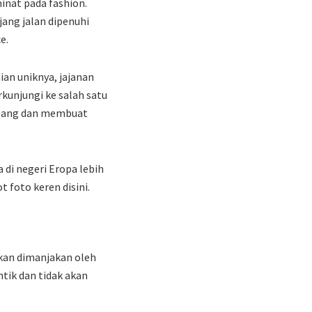
inat pada fashion.
jang jalan dipenuhi
e.
an uniknya, jajanan
kunjungi ke salah satu
Jepang dan membuat
di negeri Eropa lebih
 foto keren disini.
akan dimanjakan oleh
ik dan tidak akan