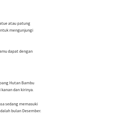
tatue atau patung
 untuk mengunjungi
 kamu dapat dengan
Jepang Hutan Bambu
kanan dan kirinya.
asa sedang memasuki
adalah bulan Desember.