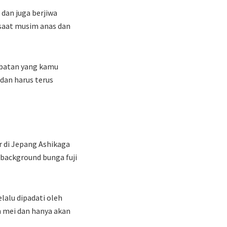
dan juga berjiwa
 saat musim anas dan
mbatan yang kamu
 dan harus terus
r di Jepang Ashikaga
background bunga fuji
lalu dipadati oleh
n mei dan hanya akan