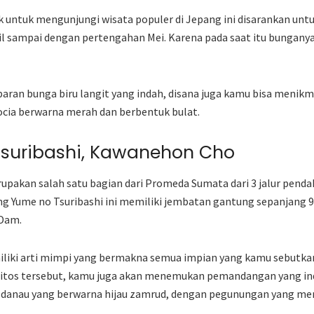
k untuk mengunjungi wisata populer di Jepang ini disarankan unt
ril sampai dengan pertengahan Mei. Karena pada saat itu bungan
ran bunga biru langit yang indah, disana juga kamu bisa menikm
ocia berwarna merah dan berbentuk bulat.
Tsuribashi, Kawanehon Cho
upakan salah satu bagian dari Promeda Sumata dari 3 jalur penda
ng Yume no Tsuribashi ini memiliki jembatan gantung sepanjang 
Dam.
iliki arti mimpi yang bermakna semua impian yang kamu sebutka
 mitos tersebut, kamu juga akan menemukan pemandangan yang i
i danau yang berwarna hijau zamrud, dengan pegunungan yang men