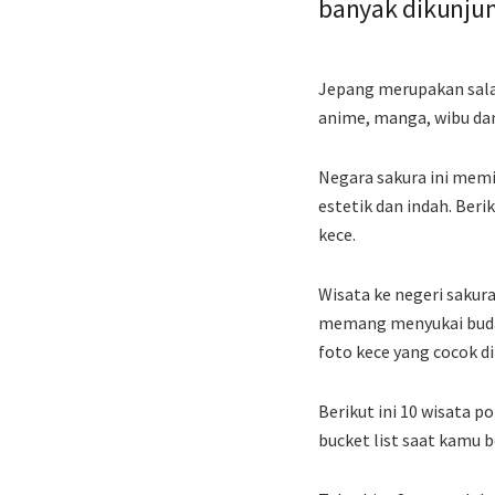
banyak dikunjun
Jepang merupakan salah
anime, manga, wibu dan
Negara sakura ini memi
estetik dan indah. Beri
kece.
Wisata ke negeri saku
memang menyukai buday
foto kece yang cocok 
Berikut ini 10 wisata p
bucket list saat kamu b