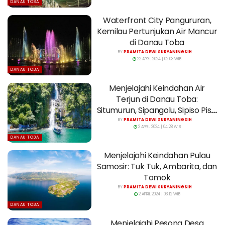
DANAU TOBA
Waterfront City Pangururan,
Kemilau Pertunjukan Air Mancur
di Danau Toba
BY
PRAMITA DEWI SURYANINGSIH
22 APRIL 2024 | 02:03 WIB
DANAU TOBA
Menjelajahi Keindahan Air
Terjun di Danau Toba:
Situmurun, Sipangolu, Sipiso Piso,
dan Janji
BY
PRAMITA DEWI SURYANINGSIH
2 APRIL 2024 | 04:28 WIB
DANAU TOBA
Menjelajahi Keindahan Pulau
Samosir: Tuk Tuk, Ambarita, dan
Tomok
BY
PRAMITA DEWI SURYANINGSIH
2 APRIL 2024 | 03:12 WIB
DANAU TOBA
Menjelajahi Pesona Desa