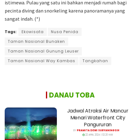
istimewa. Pulau yang satu ini bahkan menjadi rumah bagi
pecinta diving dan snorkeling karena panoramanya yang
sangat indah. (*)
Tags:
Ekowisata
Nusa Penida
Taman Nasional Bunaken
Taman Nasional Gunung Leuser
Taman Nasional Way Kambas
Tangkahan
|
DANAU TOBA
Jadwal Atraksi Air Mancur
Menari Waterfront City
Pangururan
BY
PRAMITA DEWI SURYANINGSIH
22 APRIL 2024 | 02:20 WIB