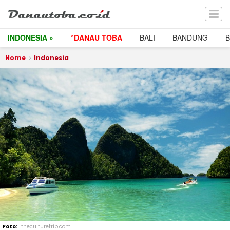
INDONESIA »
°DANAU TOBA
BALI
BANDUNG
Home
Indonesia
theculturetrip.com