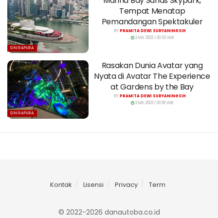
Marina Bay Sands Skypark,
Tempat Menatap
Pemandangan Spektakuler
BY
PRAMITA DEWI SURYANINGSIH
2 MEI 2023 | 00:53 WIB
SINGAPURA
Rasakan Dunia Avatar yang
Nyata di Avatar The Experience
at Gardens by the Bay
BY
PRAMITA DEWI SURYANINGSIH
2 MEI 2023 | 00:38 WIB
SINGAPURA
Kontak
Lisensi
Privacy
Term
© 2022-2026 danautoba.co.id