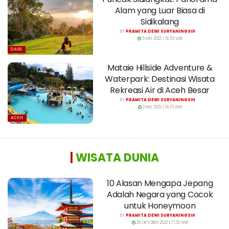
Alam yang Luar Biasa di
Sidikalang
BY
PRAMITA DEWI SURYANINGSIH
5 MEI 2023 | 16:53 WIB
DAIRI
Mataie Hillside Adventure &
Waterpark: Destinasi Wisata
Rekreasi Air di Aceh Besar
BY
PRAMITA DEWI SURYANINGSIH
2 MEI 2023 | 16:15 WIB
ACEH
|
WISATA DUNIA
10 Alasan Mengapa Jepang
Adalah Negara yang Cocok
untuk Honeymoon
BY
PRAMITA DEWI SURYANINGSIH
29 OKTOBER 2023 | 17:33 WIB