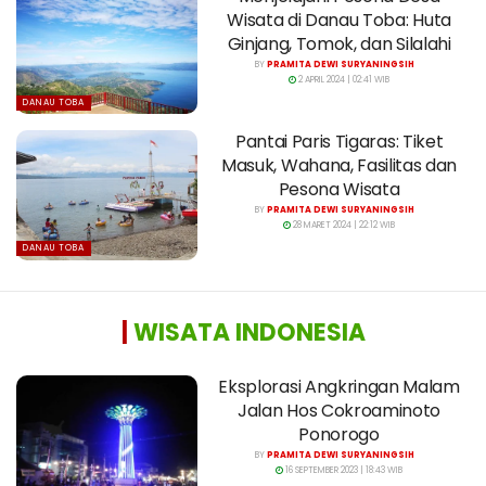
Wisata di Danau Toba: Huta
Ginjang, Tomok, dan Silalahi
BY
PRAMITA DEWI SURYANINGSIH
2 APRIL 2024 | 02:41 WIB
DANAU TOBA
Pantai Paris Tigaras: Tiket
Masuk, Wahana, Fasilitas dan
Pesona Wisata
BY
PRAMITA DEWI SURYANINGSIH
28 MARET 2024 | 22:12 WIB
DANAU TOBA
|
WISATA INDONESIA
Eksplorasi Angkringan Malam
Jalan Hos Cokroaminoto
Ponorogo
BY
PRAMITA DEWI SURYANINGSIH
16 SEPTEMBER 2023 | 18:43 WIB