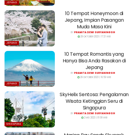
JEPANG
10 Tempat Honeymoon di
Jepang, Impian Pasangan
Muda Masa Kini
BY
PRAMITA DEWI SURYANINGSIH
29 OKTOBER 2023 | 17:21 WIB
JEPANG
10 Tempat Romantis yang
Hanya Bisa Anda Rasakan di
Jepang
BY
PRAMITA DEWI SURYANINGSIH
29 OKTOBER 2023 | 16:59 WIB
JEPANG
SkyHelix Sentosa: Pengalaman
Wisata Ketinggian Seru di
Singapura
BY
PRAMITA DEWI SURYANINGSIH
2 MEI 2023 | 01:09 WIB
SINGAPURA