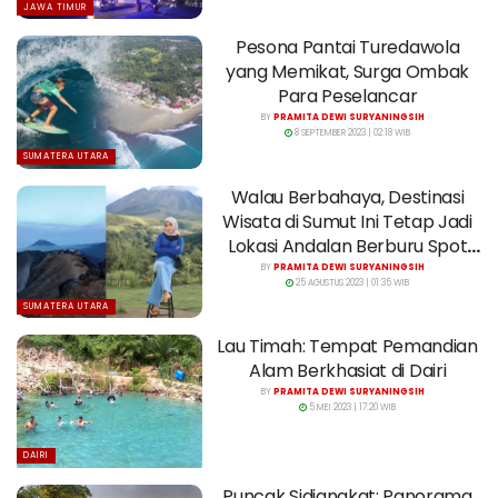
JAWA TIMUR
Pesona Pantai Turedawola
yang Memikat, Surga Ombak
Para Peselancar
BY
PRAMITA DEWI SURYANINGSIH
8 SEPTEMBER 2023 | 02:18 WIB
SUMATERA UTARA
Walau Berbahaya, Destinasi
Wisata di Sumut Ini Tetap Jadi
Lokasi Andalan Berburu Spot
Foto
BY
PRAMITA DEWI SURYANINGSIH
25 AGUSTUS 2023 | 01:35 WIB
SUMATERA UTARA
Lau Timah: Tempat Pemandian
Alam Berkhasiat di Dairi
BY
PRAMITA DEWI SURYANINGSIH
5 MEI 2023 | 17:20 WIB
DAIRI
Puncak Sidiangkat: Panorama