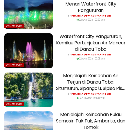
Menari Waterfront City
Pangururan
BY
PRAMITA DEWI SURYANINGSIH
22 APRIL 2024 | 02:20 WIB
DANAU TOBA
Waterfront City Pangururan,
Kemilau Pertunjukan Air Mancur
di Danau Toba
BY
PRAMITA DEWI SURYANINGSIH
22 APRIL 2024 | 02:03 WIB
DANAU TOBA
Menjelajahi Keindahan Air
Terjun di Danau Toba:
Situmurun, Sipangolu, Sipiso Piso,
dan Janji
BY
PRAMITA DEWI SURYANINGSIH
2 APRIL 2024 | 04:28 WIB
DANAU TOBA
Menjelajahi Keindahan Pulau
Samosir: Tuk Tuk, Ambarita, dan
Tomok