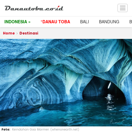
INDONESIA »
°DANAU TOBA
BALI
BANDUNG
Home
Destinasi
Keindahan Goa Marmer. (whenonearth.net)