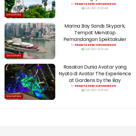
BY
PRAMITA DEWI SURYANINGSIH
2 MEI 2023 | 01:09 WIB
SINGAPURA
Marina Bay Sands Skypark,
Tempat Menatap
Pemandangan Spektakuler
BY
PRAMITA DEWI SURYANINGSIH
2 MEI 2023 | 00:53 WIB
SINGAPURA
Rasakan Dunia Avatar yang
Nyata di Avatar The Experience
at Gardens by the Bay
BY
PRAMITA DEWI SURYANINGSIH
2 MEI 2023 | 00:38 WIB
SINGAPURA