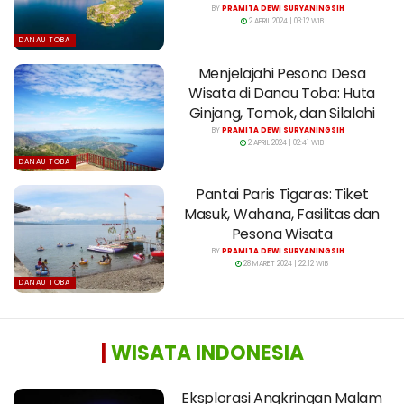
BY
PRAMITA DEWI SURYANINGSIH
2 APRIL 2024 | 03:12 WIB
DANAU TOBA
Menjelajahi Pesona Desa
Wisata di Danau Toba: Huta
Ginjang, Tomok, dan Silalahi
BY
PRAMITA DEWI SURYANINGSIH
2 APRIL 2024 | 02:41 WIB
DANAU TOBA
Pantai Paris Tigaras: Tiket
Masuk, Wahana, Fasilitas dan
Pesona Wisata
BY
PRAMITA DEWI SURYANINGSIH
28 MARET 2024 | 22:12 WIB
DANAU TOBA
|
WISATA INDONESIA
Eksplorasi Angkringan Malam