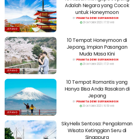
Adalah Negara yang Cocok
untuk Honeymoon
BY
PRAMITA DEWI SURYANINGSIH
29 OKTOBER 2023 | 17:33 WIB
JEPANG
10 Tempat Honeymoon di
Jepang, Impian Pasangan
Muda Masa Kini
BY
PRAMITA DEWI SURYANINGSIH
29 OKTOBER 2023 | 17:21 WIB
JEPANG
10 Tempat Romantis yang
Hanya Bisa Anda Rasakan di
Jepang
BY
PRAMITA DEWI SURYANINGSIH
29 OKTOBER 2023 | 16:59 WIB
JEPANG
SkyHelix Sentosa: Pengalaman
Wisata Ketinggian Seru di
Singapura