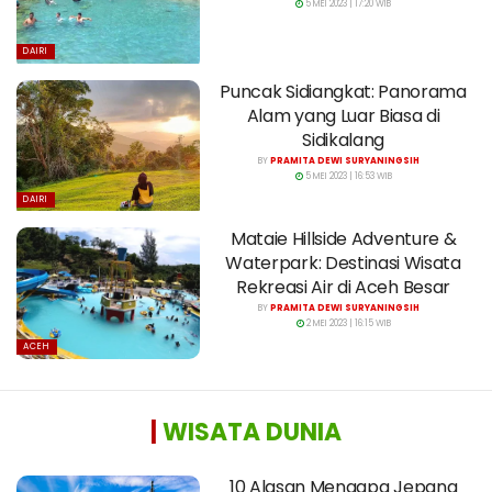
5 MEI 2023 | 17:20 WIB
DAIRI
Puncak Sidiangkat: Panorama
Alam yang Luar Biasa di
Sidikalang
BY
PRAMITA DEWI SURYANINGSIH
5 MEI 2023 | 16:53 WIB
DAIRI
Mataie Hillside Adventure &
Waterpark: Destinasi Wisata
Rekreasi Air di Aceh Besar
BY
PRAMITA DEWI SURYANINGSIH
2 MEI 2023 | 16:15 WIB
ACEH
|
WISATA DUNIA
10 Alasan Mengapa Jepang