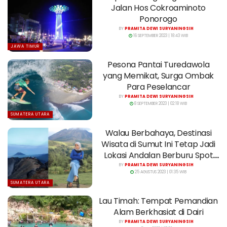
Jalan Hos Cokroaminoto
Ponorogo
BY
PRAMITA DEWI SURYANINGSIH
16 SEPTEMBER 2023 | 18:43 WIB
JAWA TIMUR
Pesona Pantai Turedawola
yang Memikat, Surga Ombak
Para Peselancar
BY
PRAMITA DEWI SURYANINGSIH
8 SEPTEMBER 2023 | 02:18 WIB
SUMATERA UTARA
Walau Berbahaya, Destinasi
Wisata di Sumut Ini Tetap Jadi
Lokasi Andalan Berburu Spot
Foto
BY
PRAMITA DEWI SURYANINGSIH
25 AGUSTUS 2023 | 01:35 WIB
SUMATERA UTARA
Lau Timah: Tempat Pemandian
Alam Berkhasiat di Dairi
BY
PRAMITA DEWI SURYANINGSIH