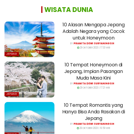
|
WISATA DUNIA
10 Alasan Mengapa Jepang
Adalah Negara yang Cocok
untuk Honeymoon
BY
PRAMITA DEWI SURYANINGSIH
29 OKTOBER 2023 | 17:33 WIB
JEPANG
10 Tempat Honeymoon di
Jepang, Impian Pasangan
Muda Masa Kini
BY
PRAMITA DEWI SURYANINGSIH
29 OKTOBER 2023 | 17:21 WIB
JEPANG
10 Tempat Romantis yang
Hanya Bisa Anda Rasakan di
Jepang
BY
PRAMITA DEWI SURYANINGSIH
29 OKTOBER 2023 | 16:59 WIB