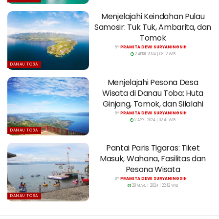
Menjelajahi Keindahan Pulau
Samosir: Tuk Tuk, Ambarita, dan
Tomok
BY
PRAMITA DEWI SURYANINGSIH
2 APRIL 2024 | 03:12 WIB
DANAU TOBA
Menjelajahi Pesona Desa
Wisata di Danau Toba: Huta
Ginjang, Tomok, dan Silalahi
BY
PRAMITA DEWI SURYANINGSIH
2 APRIL 2024 | 02:41 WIB
DANAU TOBA
Pantai Paris Tigaras: Tiket
Masuk, Wahana, Fasilitas dan
Pesona Wisata
BY
PRAMITA DEWI SURYANINGSIH
28 MARET 2024 | 22:12 WIB
DANAU TOBA