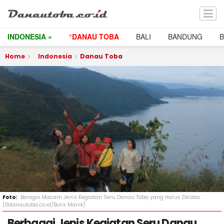
INDONESIA »
°DANAU TOBA
BALI
BANDUNG
Home
Indonesia
Danau Toba
Beragai Macam Jenis Kegiatan Seru Danau Toba yang Harus Dicoba.
(©danautoba.co.id/Boris Manik)
Berbagai Jenis Kegiatan Seru Danau