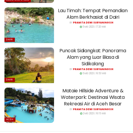
Lau Timah: Tempat Pemandian
Alam Berkhasiat di Dairi
BY
PRAMITA DEWI SURYANINGSIH
5 MEI 2023 | 17:20 WIB
DAIRI
Puncak Sidiangkat: Panorama
Alam yang Luar Biasa di
Sidikalang
BY
PRAMITA DEWI SURYANINGSIH
5 MEI 2023 | 16:53 WIB
DAIRI
Mataie Hillside Adventure &
Waterpark: Destinasi Wisata
Rekreasi Air di Aceh Besar
BY
PRAMITA DEWI SURYANINGSIH
2 MEI 2023 | 16:15 WIB
ACEH