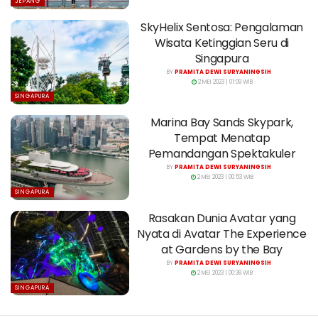
JEPANG
SkyHelix Sentosa: Pengalaman
Wisata Ketinggian Seru di
Singapura
BY
PRAMITA DEWI SURYANINGSIH
2 MEI 2023 | 01:09 WIB
SINGAPURA
Marina Bay Sands Skypark,
Tempat Menatap
Pemandangan Spektakuler
BY
PRAMITA DEWI SURYANINGSIH
2 MEI 2023 | 00:53 WIB
SINGAPURA
Rasakan Dunia Avatar yang
Nyata di Avatar The Experience
at Gardens by the Bay
BY
PRAMITA DEWI SURYANINGSIH
2 MEI 2023 | 00:38 WIB
SINGAPURA