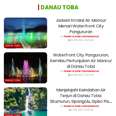
|
DANAU TOBA
Jadwal Atraksi Air Mancur
Menari Waterfront City
Pangururan
BY
PRAMITA DEWI SURYANINGSIH
22 APRIL 2024 | 02:20 WIB
DANAU TOBA
Waterfront City Pangururan,
Kemilau Pertunjukan Air Mancur
di Danau Toba
BY
PRAMITA DEWI SURYANINGSIH
22 APRIL 2024 | 02:03 WIB
DANAU TOBA
Menjelajahi Keindahan Air
Terjun di Danau Toba:
Situmurun, Sipangolu, Sipiso Piso,
dan Janji
BY
PRAMITA DEWI SURYANINGSIH
2 APRIL 2024 | 04:28 WIB
DANAU TOBA