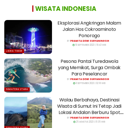
|
WISATA INDONESIA
Eksplorasi Angkringan Malam
Jalan Hos Cokroaminoto
Ponorogo
BY
PRAMITA DEWI SURYANINGSIH
16 SEPTEMBER 2023 | 18:43 WIB
JAWA TIMUR
Pesona Pantai Turedawola
yang Memikat, Surga Ombak
Para Peselancar
BY
PRAMITA DEWI SURYANINGSIH
8 SEPTEMBER 2023 | 02:18 WIB
SUMATERA UTARA
Walau Berbahaya, Destinasi
Wisata di Sumut Ini Tetap Jadi
Lokasi Andalan Berburu Spot
Foto
BY
PRAMITA DEWI SURYANINGSIH
25 AGUSTUS 2023 | 01:35 WIB
SUMATERA UTARA