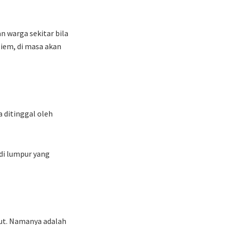
 warga sekitar bila
iem, di masa akan
a ditinggal oleh
ndi lumpur yang
cut. Namanya adalah