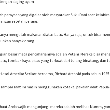
dengan daging ayam.
lah perayaan yang digelar oleh masyarakat Suku Dani saat kelahira
angan setelah perang.
 hanya mengolah makanan diatas batu. Hanya saja, untuk bisa men
hkan banyak orang.
bagian besar mata pencahariannya adalah Petani. Mereka bisa me
atu, tombak kayu, pisau yang terbuat dari tulang binatang, dan t
i asal Amerika Serikat bernama, Richard Archold pada tahun 1935.
sampai saat ini masih menggunakan koteka, pakaian adat Papua 
uat Anda wajib mengunjungi mereka adalah melihat Mummy yang