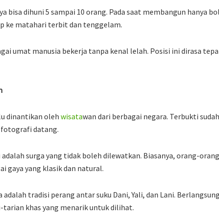
a bisa dihuni 5 sampai 10 orang. Pada saat membangun hanya boleh
 ke matahari terbit dan tenggelam.
i umat manusia bekerja tanpa kenal lelah. Posisi ini dirasa tepa
m
alu dinantikan oleh
wisata
wan dari berbagai negara. Terbukti sudah
 fotografi datang.
i adalah surga yang tidak boleh dilewatkan. Biasanya, orang-oran
i gaya yang klasik dan natural.
 adalah tradisi perang antar suku Dani, Yali, dan Lani. Berlangsu
-tarian khas yang menarik untuk dilihat.