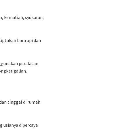
n, kematian, syukuran,
ciptakan bara api dan
nggunakan peralatan
ongkat galian.
dan tinggal di rumah
 usianya dipercaya