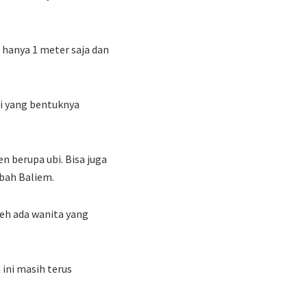
hanya 1 meter saja dan
ai yang bentuknya
 berupa ubi. Bisa juga
bah Baliem.
leh ada wanita yang
 ini masih terus