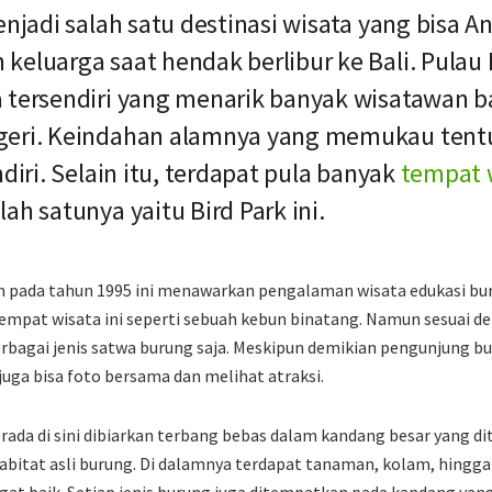
jadi salah satu destinasi wisata yang bisa A
keluarga saat hendak berlibur ke Bali. Pulau 
 tersendiri yang menarik banyak wisatawan b
geri. Keindahan alamnya yang memukau tent
ndiri. Selain itu, terdapat pula banyak
tempat 
ah satunya yaitu Bird Park ini.
n pada tahun 1995 ini menawarkan pengalaman wisata edukasi buru
Tempat wisata ini seperti sebuah kebun binatang. Namun sesuai 
rbagai jenis satwa burung saja. Meskipun demikian pengunjung b
juga bisa foto bersama dan melihat atraksi.
ada di sini dibiarkan terbang bebas dalam kandang besar yang di
abitat asli burung. Di dalamnya terdapat tanaman, kolam, hingg
gat baik. Setiap jenis burung juga ditempatkan pada kandang yan