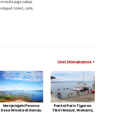
tersedia juga cukup
rdapat toilet, cafe,
Lihat Selengkapnya
➧
Menjelajahi Pesona
Pantai Paris Tigaras:
Desa Wisata di Danau
Tiket Masuk, Wahana,