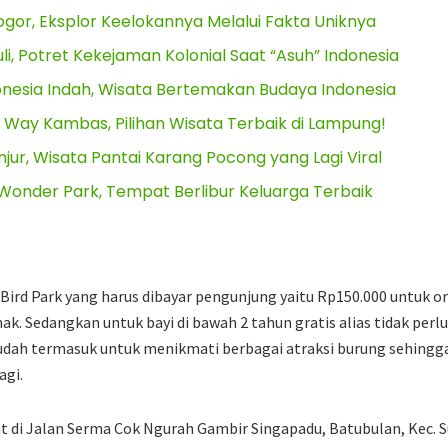
gor, Eksplor Keelokannya Melalui Fakta Uniknya
i, Potret Kekejaman Kolonial Saat “Asuh” Indonesia
onesia Indah, Wisata Bertemakan Budaya Indonesia
 Way Kambas, Pilihan Wisata Terbaik di Lampung!
jur, Wisata Pantai Karang Pocong yang Lagi Viral
nder Park, Tempat Berlibur Keluarga Terbaik
 Bird Park yang harus dibayar pengunjung yaitu Rp150.000 untuk 
ak. Sedangkan untuk bayi di bawah 2 tahun gratis alias tidak per
sudah termasuk untuk menikmati berbagai atraksi burung sehingg
agi.
at di Jalan Serma Cok Ngurah Gambir Singapadu, Batubulan, Kec. S