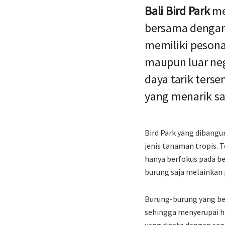
Bali Bird Park
men
bersama dengan 
memiliki pesona
maupun luar ne
daya tarik terse
yang menarik sal
Bird Park yang dibangu
jenis tanaman tropis. 
hanya berfokus pada be
burung saja melainkan 
Burung-burung yang ber
sehingga menyerupai h
yang ditata dengan san