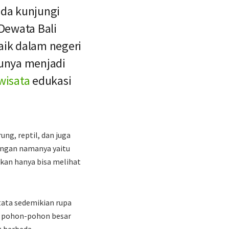
nda kunjungi
Dewata Bali
aik dalam negeri
unya menjadi
wisata
edukasi
ng, reptil, dan juga
dengan namanya yaitu
ukan hanya bisa melihat
tata sedemikian rupa
a pohon-pohon besar
g berbeda.