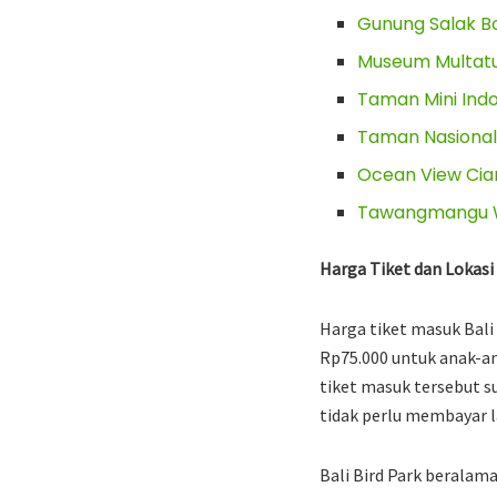
Gunung Salak Bo
Museum Multatul
Taman Mini Ind
Taman Nasional
Ocean View Cian
Tawangmangu Wo
Harga Tiket dan Lokasi
Harga tiket masuk Bali
Rp75.000 untuk anak-an
tiket masuk tersebut 
tidak perlu membayar l
Bali Bird Park beralam