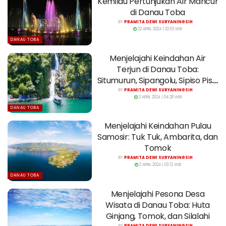
Kemilau Pertunjukan Air Mancur
di Danau Toba
BY
PRAMITA DEWI SURYANINGSIH
22 APRIL 2024 | 02:03 WIB
DANAU TOBA
Menjelajahi Keindahan Air
Terjun di Danau Toba:
Situmurun, Sipangolu, Sipiso Piso,
dan Janji
BY
PRAMITA DEWI SURYANINGSIH
2 APRIL 2024 | 04:28 WIB
DANAU TOBA
Menjelajahi Keindahan Pulau
Samosir: Tuk Tuk, Ambarita, dan
Tomok
BY
PRAMITA DEWI SURYANINGSIH
2 APRIL 2024 | 03:12 WIB
DANAU TOBA
Menjelajahi Pesona Desa
Wisata di Danau Toba: Huta
Ginjang, Tomok, dan Silalahi
BY
PRAMITA DEWI SURYANINGSIH