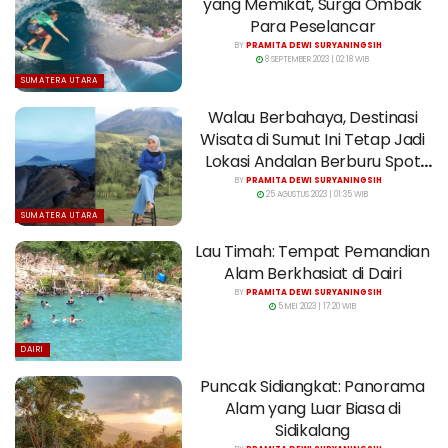
yang Memikat, Surga Ombak
Para Peselancar
BY
PRAMITA DEWI SURYANINGSIH
8 SEPTEMBER 2023 | 02:18 WIB
SUMATERA UTARA
Walau Berbahaya, Destinasi
Wisata di Sumut Ini Tetap Jadi
Lokasi Andalan Berburu Spot
Foto
BY
PRAMITA DEWI SURYANINGSIH
25 AGUSTUS 2023 | 01:35 WIB
SUMATERA UTARA
Lau Timah: Tempat Pemandian
Alam Berkhasiat di Dairi
BY
PRAMITA DEWI SURYANINGSIH
5 MEI 2023 | 17:20 WIB
DAIRI
Puncak Sidiangkat: Panorama
Alam yang Luar Biasa di
Sidikalang