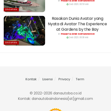
BY
PRAMITA DEWI SURYANINGSIH
2 MEI 2023 | 00:53 WIB
SINGAPURA
Rasakan Dunia Avatar yang
Nyata di Avatar The Experience
at Gardens by the Bay
BY
PRAMITA DEWI SURYANINGSIH
2 MEI 2023 | 00:38 WIB
SINGAPURA
Kontak
Lisensi
Privacy
Term
© 2022-2026 danautoba.co.id
Kontak: danautobaindonesia[at]gmail.com