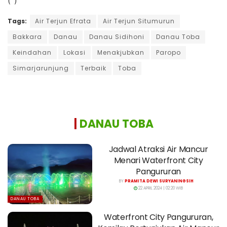
(*)
Tags:
Air Terjun Efrata
Air Terjun Situmurun
Bakkara
Danau
Danau Sidihoni
Danau Toba
Keindahan
Lokasi
Menakjubkan
Paropo
Simarjarunjung
Terbaik
Toba
|
DANAU TOBA
Jadwal Atraksi Air Mancur
Menari Waterfront City
Pangururan
BY
PRAMITA DEWI SURYANINGSIH
22 APRIL 2024 | 02:20 WIB
DANAU TOBA
Waterfront City Pangururan,