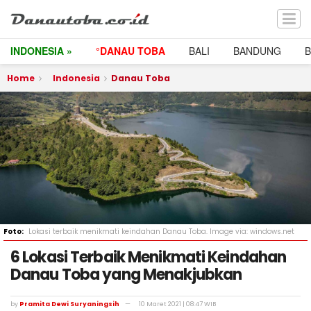
INDONESIA »
°DANAU TOBA
BALI
BANDUNG
Home
Indonesia
Danau Toba
Lokasi terbaik menikmati keindahan Danau Toba. Image via: windows.net
6 Lokasi Terbaik Menikmati Keindahan
Danau Toba yang Menakjubkan
by
Pramita Dewi Suryaningsih
10 Maret 2021 | 08:47 WIB