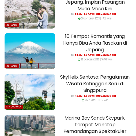
Jepang, Impian Pasangan
Muda Masa Kini
BY
PRAMITA DEWI SURYANINGSIH
29 OKTOBER 2023 | 17:21 WIB
JEPANG
10 Tempat Romantis yang
Hanya Bisa Anda Rasakan di
Jepang
BY
PRAMITA DEWI SURYANINGSIH
29 OKTOBER 2023 | 16:59 WIB
JEPANG
SkyHelix Sentosa: Pengalaman
Wisata Ketinggian Seru di
Singapura
BY
PRAMITA DEWI SURYANINGSIH
2 MEI 2023 | 01:09 WIB
SINGAPURA
Marina Bay Sands Skypark,
Tempat Menatap
Pemandangan Spektakuler