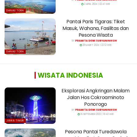
2 APRIL 2024 | 02:41 WIB
DANAU TOBA
Pantai Paris Tigaras: Tiket
Masuk, Wahana, Fasilitas dan
Pesona Wisata
BY
PRAMITA DEWI SURYANINGSIH
28 MARET 2024 | 22:12 WIB
DANAU TOBA
|
WISATA INDONESIA
Eksplorasi Angkringan Malam
Jalan Hos Cokroaminoto
Ponorogo
BY
PRAMITA DEWI SURYANINGSIH
16 SEPTEMBER 2023 | 18:43 WIB
JAWA TIMUR
Pesona Pantai Turedawola