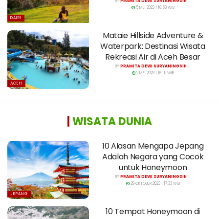
BY
PRAMITA DEWI SURYANINGSIH
5 MEI 2023 | 16:53 WIB
DAIRI
Mataie Hillside Adventure &
Waterpark: Destinasi Wisata
Rekreasi Air di Aceh Besar
BY
PRAMITA DEWI SURYANINGSIH
2 MEI 2023 | 16:15 WIB
ACEH
|
WISATA DUNIA
10 Alasan Mengapa Jepang
Adalah Negara yang Cocok
untuk Honeymoon
BY
PRAMITA DEWI SURYANINGSIH
29 OKTOBER 2023 | 17:33 WIB
JEPANG
10 Tempat Honeymoon di