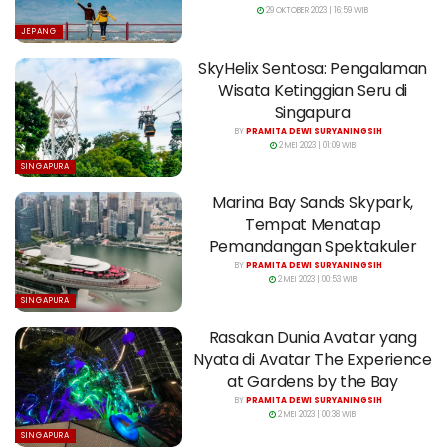
29 OKTOBER 2023 | 16:59 WIB
JEPANG
SkyHelix Sentosa: Pengalaman
Wisata Ketinggian Seru di
Singapura
BY
PRAMITA DEWI SURYANINGSIH
2 MEI 2023 | 01:09 WIB
SINGAPURA
Marina Bay Sands Skypark,
Tempat Menatap
Pemandangan Spektakuler
BY
PRAMITA DEWI SURYANINGSIH
2 MEI 2023 | 00:53 WIB
SINGAPURA
Rasakan Dunia Avatar yang
Nyata di Avatar The Experience
at Gardens by the Bay
BY
PRAMITA DEWI SURYANINGSIH
2 MEI 2023 | 00:38 WIB
SINGAPURA