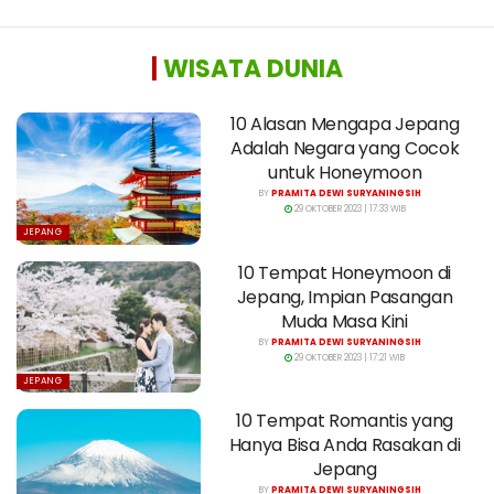
|
WISATA DUNIA
10 Alasan Mengapa Jepang
Adalah Negara yang Cocok
untuk Honeymoon
BY
PRAMITA DEWI SURYANINGSIH
29 OKTOBER 2023 | 17:33 WIB
JEPANG
10 Tempat Honeymoon di
Jepang, Impian Pasangan
Muda Masa Kini
BY
PRAMITA DEWI SURYANINGSIH
29 OKTOBER 2023 | 17:21 WIB
JEPANG
10 Tempat Romantis yang
Hanya Bisa Anda Rasakan di
Jepang
BY
PRAMITA DEWI SURYANINGSIH