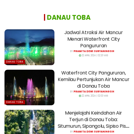
|
DANAU TOBA
Jadwal Atraksi Air Mancur
Menari Waterfront City
Pangururan
BY
PRAMITA DEWI SURYANINGSIH
22 APRIL 2024 | 02:20 WIB
DANAU TOBA
Waterfront City Pangururan,
Kemilau Pertunjukan Air Mancur
di Danau Toba
BY
PRAMITA DEWI SURYANINGSIH
22 APRIL 2024 | 02:03 WIB
DANAU TOBA
Menjelajahi Keindahan Air
Terjun di Danau Toba:
Situmurun, Sipangolu, Sipiso Piso,
dan Janji
BY
PRAMITA DEWI SURYANINGSIH