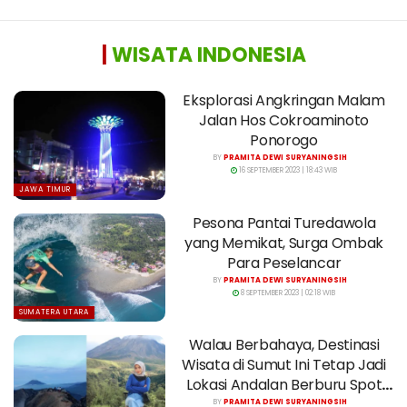
|
WISATA INDONESIA
Eksplorasi Angkringan Malam
Jalan Hos Cokroaminoto
Ponorogo
BY
PRAMITA DEWI SURYANINGSIH
16 SEPTEMBER 2023 | 18:43 WIB
JAWA TIMUR
Pesona Pantai Turedawola
yang Memikat, Surga Ombak
Para Peselancar
BY
PRAMITA DEWI SURYANINGSIH
8 SEPTEMBER 2023 | 02:18 WIB
SUMATERA UTARA
Walau Berbahaya, Destinasi
Wisata di Sumut Ini Tetap Jadi
Lokasi Andalan Berburu Spot
Foto
BY
PRAMITA DEWI SURYANINGSIH