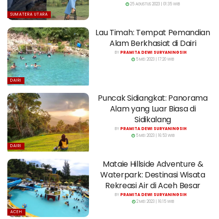
25 AGUSTUS 2023 | 01:35 WIB
SUMATERA UTARA
Lau Timah: Tempat Pemandian
Alam Berkhasiat di Dairi
BY
PRAMITA DEWI SURYANINGSIH
5 MEI 2023 | 17:20 WIB
DAIRI
Puncak Sidiangkat: Panorama
Alam yang Luar Biasa di
Sidikalang
BY
PRAMITA DEWI SURYANINGSIH
5 MEI 2023 | 16:53 WIB
DAIRI
Mataie Hillside Adventure &
Waterpark: Destinasi Wisata
Rekreasi Air di Aceh Besar
BY
PRAMITA DEWI SURYANINGSIH
2 MEI 2023 | 16:15 WIB
ACEH