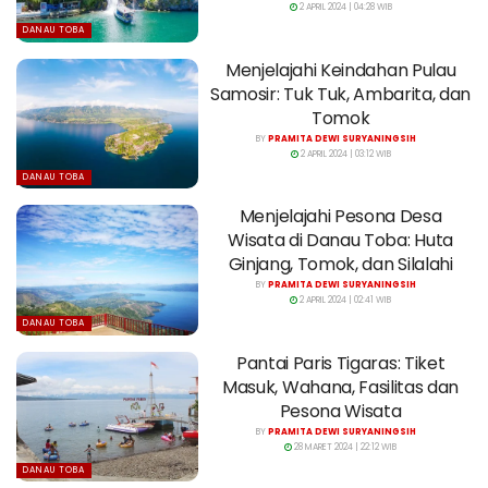
2 APRIL 2024 | 04:28 WIB
DANAU TOBA
Menjelajahi Keindahan Pulau
Samosir: Tuk Tuk, Ambarita, dan
Tomok
BY
PRAMITA DEWI SURYANINGSIH
2 APRIL 2024 | 03:12 WIB
DANAU TOBA
Menjelajahi Pesona Desa
Wisata di Danau Toba: Huta
Ginjang, Tomok, dan Silalahi
BY
PRAMITA DEWI SURYANINGSIH
2 APRIL 2024 | 02:41 WIB
DANAU TOBA
Pantai Paris Tigaras: Tiket
Masuk, Wahana, Fasilitas dan
Pesona Wisata
BY
PRAMITA DEWI SURYANINGSIH
28 MARET 2024 | 22:12 WIB
DANAU TOBA