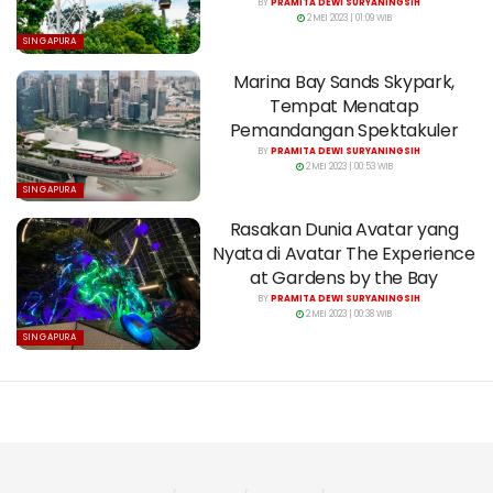
BY
PRAMITA DEWI SURYANINGSIH
2 MEI 2023 | 01:09 WIB
SINGAPURA
Marina Bay Sands Skypark,
Tempat Menatap
Pemandangan Spektakuler
BY
PRAMITA DEWI SURYANINGSIH
2 MEI 2023 | 00:53 WIB
SINGAPURA
Rasakan Dunia Avatar yang
Nyata di Avatar The Experience
at Gardens by the Bay
BY
PRAMITA DEWI SURYANINGSIH
2 MEI 2023 | 00:38 WIB
SINGAPURA