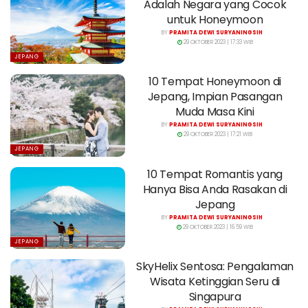
Adalah Negara yang Cocok
untuk Honeymoon
BY
PRAMITA DEWI SURYANINGSIH
29 OKTOBER 2023 | 17:33 WIB
JEPANG
10 Tempat Honeymoon di
Jepang, Impian Pasangan
Muda Masa Kini
BY
PRAMITA DEWI SURYANINGSIH
29 OKTOBER 2023 | 17:21 WIB
JEPANG
10 Tempat Romantis yang
Hanya Bisa Anda Rasakan di
Jepang
BY
PRAMITA DEWI SURYANINGSIH
29 OKTOBER 2023 | 16:59 WIB
JEPANG
SkyHelix Sentosa: Pengalaman
Wisata Ketinggian Seru di
Singapura