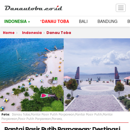
INDONESIA »
°DANAU TOBA
BALI
BANDUNG
Home
Indonesia
Danau Toba
Danau Toba,Pantai Pasir Putih Parparean,Pantai Pasir Putih,Pantai
Parparean,Pasir Putih Parparean,Porsea,
Pantai Pasir Putih Parparean: Destinasi