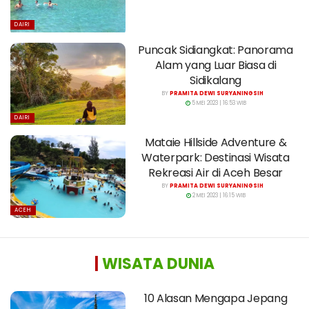
DAIRI
Puncak Sidiangkat: Panorama
Alam yang Luar Biasa di
Sidikalang
BY
PRAMITA DEWI SURYANINGSIH
5 MEI 2023 | 16:53 WIB
DAIRI
Mataie Hillside Adventure &
Waterpark: Destinasi Wisata
Rekreasi Air di Aceh Besar
BY
PRAMITA DEWI SURYANINGSIH
2 MEI 2023 | 16:15 WIB
ACEH
|
WISATA DUNIA
10 Alasan Mengapa Jepang