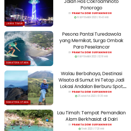
Jalan Hos Cokroaminoto
Ponorogo
BY
PRAMITA DEWI SURYANINGSIH
16 SEPTEMBER 2023 | 18:43 WIB
JAWA TIMUR
Pesona Pantai Turedawola
yang Memikat, Surga Ombak
Para Peselancar
BY
PRAMITA DEWI SURYANINGSIH
8 SEPTEMBER 2023 | 02:18 WIB
SUMATERA UTARA
Walau Berbahaya, Destinasi
Wisata di Sumut Ini Tetap Jadi
Lokasi Andalan Berburu Spot
Foto
BY
PRAMITA DEWI SURYANINGSIH
25 AGUSTUS 2023 | 01:35 WIB
SUMATERA UTARA
Lau Timah: Tempat Pemandian
Alam Berkhasiat di Dairi
BY
PRAMITA DEWI SURYANINGSIH
5 MEI 2023 | 17:20 WIB