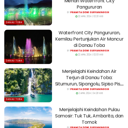
Menari Waterfront City
Pangururan
BY
PRAMITA DEWI SURYANINGSIH
22 APRIL 2024 | 02:20 WIB
DANAU TOBA
Waterfront City Pangururan,
Kemilau Pertunjukan Air Mancur
di Danau Toba
BY
PRAMITA DEWI SURYANINGSIH
22 APRIL 2024 | 02:03 WIB
DANAU TOBA
Menjelajahi Keindahan Air
Terjun di Danau Toba:
Situmurun, Sipangolu, Sipiso Piso,
dan Janji
BY
PRAMITA DEWI SURYANINGSIH
2 APRIL 2024 | 04:28 WIB
DANAU TOBA
Menjelajahi Keindahan Pulau
Samosir: Tuk Tuk, Ambarita, dan
Tomok
BY
PRAMITA DEWI SURYANINGSIH