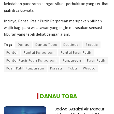
keindahan panorama dengan siluet perbukitan yang terlihat
jauh di cakrawala.
Intinya, Pantai Pasir Putih Parparean merupakan pilihan
wajib bagi para wisatawan yang ingin merasakan sensasi
liburan yang lebih dekat dengan alam.
Tags:
Danau
Danau Toba
Destinasi
Eksotis
Pantai
Pantai Parparean
Pantai Pasir Putih
Pantai Pasir Putih Parparean
Parparean
Pasir Putih
Pasir Putih Parparean
Porsea
Toba
Wisata
|
DANAU TOBA
Jadwal Atraksi Air Mancur