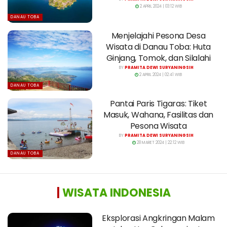
2 APRIL 2024 | 03:12 WIB
DANAU TOBA
Menjelajahi Pesona Desa
Wisata di Danau Toba: Huta
Ginjang, Tomok, dan Silalahi
BY
PRAMITA DEWI SURYANINGSIH
2 APRIL 2024 | 02:41 WIB
DANAU TOBA
Pantai Paris Tigaras: Tiket
Masuk, Wahana, Fasilitas dan
Pesona Wisata
BY
PRAMITA DEWI SURYANINGSIH
28 MARET 2024 | 22:12 WIB
DANAU TOBA
|
WISATA INDONESIA
Eksplorasi Angkringan Malam