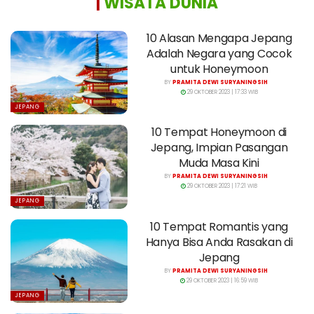
|
WISATA DUNIA
10 Alasan Mengapa Jepang
Adalah Negara yang Cocok
untuk Honeymoon
BY
PRAMITA DEWI SURYANINGSIH
29 OKTOBER 2023 | 17:33 WIB
JEPANG
10 Tempat Honeymoon di
Jepang, Impian Pasangan
Muda Masa Kini
BY
PRAMITA DEWI SURYANINGSIH
29 OKTOBER 2023 | 17:21 WIB
JEPANG
10 Tempat Romantis yang
Hanya Bisa Anda Rasakan di
Jepang
BY
PRAMITA DEWI SURYANINGSIH
29 OKTOBER 2023 | 16:59 WIB
JEPANG