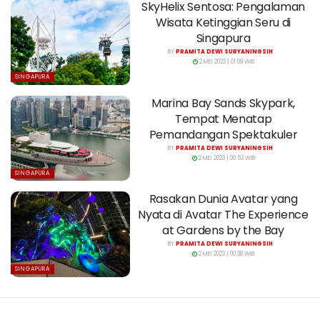
SkyHelix Sentosa: Pengalaman
Wisata Ketinggian Seru di
Singapura
BY
PRAMITA DEWI SURYANINGSIH
2 MEI 2023 | 01:09 WIB
SINGAPURA
Marina Bay Sands Skypark,
Tempat Menatap
Pemandangan Spektakuler
BY
PRAMITA DEWI SURYANINGSIH
2 MEI 2023 | 00:53 WIB
SINGAPURA
Rasakan Dunia Avatar yang
Nyata di Avatar The Experience
at Gardens by the Bay
BY
PRAMITA DEWI SURYANINGSIH
2 MEI 2023 | 00:38 WIB
SINGAPURA