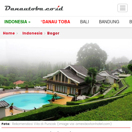
INDONESIA »
°DANAU TOBA
BALI
BANDUNG
Home
Indonesia
Bogor
Rekomendasi Vila di Puncak. (image via: amesbostonhotel.com)