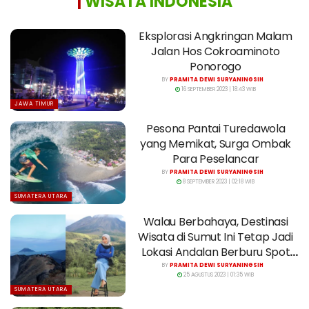
|
WISATA INDONESIA
Eksplorasi Angkringan Malam
Jalan Hos Cokroaminoto
Ponorogo
BY
PRAMITA DEWI SURYANINGSIH
16 SEPTEMBER 2023 | 18:43 WIB
JAWA TIMUR
Pesona Pantai Turedawola
yang Memikat, Surga Ombak
Para Peselancar
BY
PRAMITA DEWI SURYANINGSIH
8 SEPTEMBER 2023 | 02:18 WIB
SUMATERA UTARA
Walau Berbahaya, Destinasi
Wisata di Sumut Ini Tetap Jadi
Lokasi Andalan Berburu Spot
Foto
BY
PRAMITA DEWI SURYANINGSIH
25 AGUSTUS 2023 | 01:35 WIB
SUMATERA UTARA