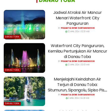
|
DANAU TOBA
Jadwal Atraksi Air Mancur
Menari Waterfront City
Pangururan
BY
PRAMITA DEWI SURYANINGSIH
22 APRIL 2024 | 02:20 WIB
DANAU TOBA
Waterfront City Pangururan,
Kemilau Pertunjukan Air Mancur
di Danau Toba
BY
PRAMITA DEWI SURYANINGSIH
22 APRIL 2024 | 02:03 WIB
DANAU TOBA
Menjelajahi Keindahan Air
Terjun di Danau Toba:
Situmurun, Sipangolu, Sipiso Piso,
dan Janji
BY
PRAMITA DEWI SURYANINGSIH
2 APRIL 2024 | 04:28 WIB
DANAU TOBA