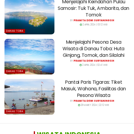
Menjelajahi Keindahan Pulau
Samosir: Tuk Tuk, Ambarita, dan
Tomok
BY
PRAMITA DEWI SURYANINGSIH
2 APRIL 2024 | 03:12 WIB
DANAU TOBA
Menjelajahi Pesona Desa
Wisata di Danau Toba: Huta
Ginjang, Tomok, dan Silalahi
BY
PRAMITA DEWI SURYANINGSIH
2 APRIL 2024 | 02:41 WIB
DANAU TOBA
Pantai Paris Tigaras: Tiket
Masuk, Wahana, Fasilitas dan
Pesona Wisata
BY
PRAMITA DEWI SURYANINGSIH
28 MARET 2024 | 22:12 WIB
DANAU TOBA