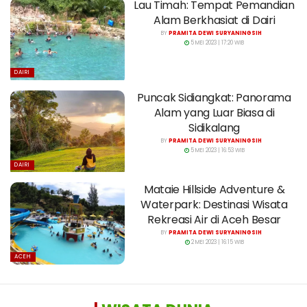
Lau Timah: Tempat Pemandian
Alam Berkhasiat di Dairi
BY
PRAMITA DEWI SURYANINGSIH
5 MEI 2023 | 17:20 WIB
DAIRI
Puncak Sidiangkat: Panorama
Alam yang Luar Biasa di
Sidikalang
BY
PRAMITA DEWI SURYANINGSIH
5 MEI 2023 | 16:53 WIB
DAIRI
Mataie Hillside Adventure &
Waterpark: Destinasi Wisata
Rekreasi Air di Aceh Besar
BY
PRAMITA DEWI SURYANINGSIH
2 MEI 2023 | 16:15 WIB
ACEH