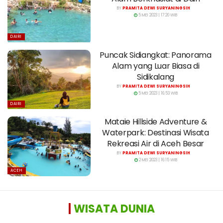
BY
PRAMITA DEWI SURYANINGSIH
5 MEI 2023 | 17:20 WIB
DAIRI
Puncak Sidiangkat: Panorama
Alam yang Luar Biasa di
Sidikalang
BY
PRAMITA DEWI SURYANINGSIH
5 MEI 2023 | 16:53 WIB
DAIRI
Mataie Hillside Adventure &
Waterpark: Destinasi Wisata
Rekreasi Air di Aceh Besar
BY
PRAMITA DEWI SURYANINGSIH
2 MEI 2023 | 16:15 WIB
ACEH
|
WISATA DUNIA