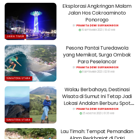
Eksplorasi Angkringan Malam
Jalan Hos Cokroaminoto
Ponorogo
BY
PRAMITA DEWI SURYANINGSIH
16 SEPTEMBER 2023 | 18:43 WIB
JAWA TIMUR
Pesona Pantai Turedawola
yang Memikat, Surga Ombak
Para Peselancar
BY
PRAMITA DEWI SURYANINGSIH
8 SEPTEMBER 2023 | 02:18 WIB
SUMATERA UTARA
Walau Berbahaya, Destinasi
Wisata di Sumut Ini Tetap Jadi
Lokasi Andalan Berburu Spot
Foto
BY
PRAMITA DEWI SURYANINGSIH
25 AGUSTUS 2023 | 01:35 WIB
SUMATERA UTARA
Lau Timah: Tempat Pemandian
Alam Berkhasiat di Dairi