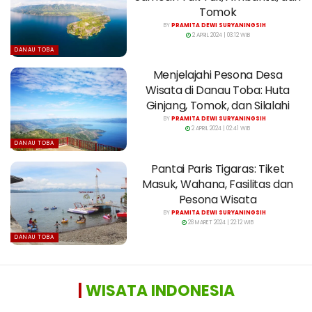
Tomok
BY
PRAMITA DEWI SURYANINGSIH
2 APRIL 2024 | 03:12 WIB
DANAU TOBA
Menjelajahi Pesona Desa
Wisata di Danau Toba: Huta
Ginjang, Tomok, dan Silalahi
BY
PRAMITA DEWI SURYANINGSIH
2 APRIL 2024 | 02:41 WIB
DANAU TOBA
Pantai Paris Tigaras: Tiket
Masuk, Wahana, Fasilitas dan
Pesona Wisata
BY
PRAMITA DEWI SURYANINGSIH
28 MARET 2024 | 22:12 WIB
DANAU TOBA
|
WISATA INDONESIA