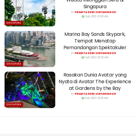
Singapura
BY
PRAMITA DEWI SURYANINGSIH
2 MEI 2023 | 01:09 WIB
SINGAPURA
Marina Bay Sands Skypark,
Tempat Menatap
Pemandangan Spektakuler
BY
PRAMITA DEWI SURYANINGSIH
2 MEI 2023 | 00:53 WIB
SINGAPURA
Rasakan Dunia Avatar yang
Nyata di Avatar The Experience
at Gardens by the Bay
BY
PRAMITA DEWI SURYANINGSIH
2 MEI 2023 | 00:38 WIB
SINGAPURA