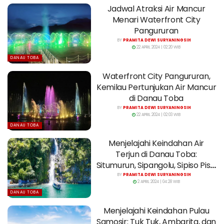
Jadwal Atraksi Air Mancur
Menari Waterfront City
Pangururan
BY
PRAMITA DEWI SURYANINGSIH
22 APRIL 2024 | 02:20 WIB
DANAU TOBA
Waterfront City Pangururan,
Kemilau Pertunjukan Air Mancur
di Danau Toba
BY
PRAMITA DEWI SURYANINGSIH
22 APRIL 2024 | 02:03 WIB
DANAU TOBA
Menjelajahi Keindahan Air
Terjun di Danau Toba:
Situmurun, Sipangolu, Sipiso Piso,
dan Janji
BY
PRAMITA DEWI SURYANINGSIH
2 APRIL 2024 | 04:28 WIB
DANAU TOBA
Menjelajahi Keindahan Pulau
Samosir: Tuk Tuk, Ambarita, dan