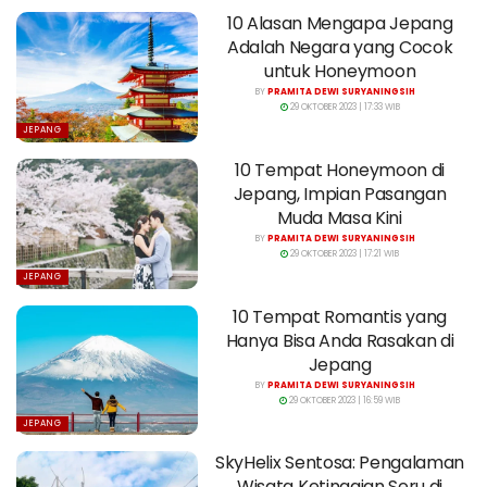
10 Alasan Mengapa Jepang
Adalah Negara yang Cocok
untuk Honeymoon
BY
PRAMITA DEWI SURYANINGSIH
29 OKTOBER 2023 | 17:33 WIB
JEPANG
10 Tempat Honeymoon di
Jepang, Impian Pasangan
Muda Masa Kini
BY
PRAMITA DEWI SURYANINGSIH
29 OKTOBER 2023 | 17:21 WIB
JEPANG
10 Tempat Romantis yang
Hanya Bisa Anda Rasakan di
Jepang
BY
PRAMITA DEWI SURYANINGSIH
29 OKTOBER 2023 | 16:59 WIB
JEPANG
SkyHelix Sentosa: Pengalaman
Wisata Ketinggian Seru di