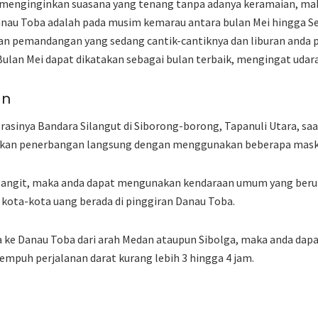
menginginkan suasana yang tenang tanpa adanya keramaian, ma
anau Toba adalah pada musim kemarau antara bulan Mei hingga 
kan pemandangan yang sedang cantik-cantiknya dan liburan anda 
Bulan Mei dapat dikatakan sebagai bulan terbaik, mengingat udar
an
asinya Bandara Silangut di Siborong-borong, Tapanuli Utara, saa
ukan penerbangan langsung dengan menggunakan beberapa maska
ilangit, maka anda dapat mengunakan kendaraan umum yang berup
kota-kota uang berada di pinggiran Danau Toba.
a ke Danau Toba dari arah Medan ataupun Sibolga, maka anda da
mpuh perjalanan darat kurang lebih 3 hingga 4 jam.