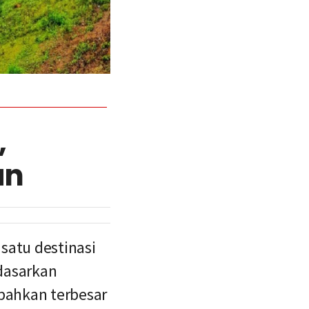
,
an
satu destinasi
rdasarkan
 bahkan terbesar