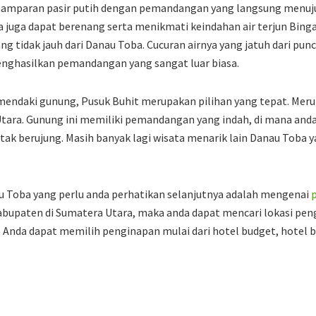
hamparan pasir putih dengan pemandangan yang langsung menuju
nda juga dapat berenang serta menikmati keindahan air terjun Bi
ng tidak jauh dari Danau Toba. Cucuran airnya yang jatuh dari pun
ghasilkan pemandangan yang sangat luar biasa.
mendaki gunung, Pusuk Buhit merupakan pilihan yang tepat. Mer
Utara. Gunung ini memiliki pemandangan yang indah, di mana anda
h tak berujung. Masih banyak lagi wisata menarik lain Danau Toba 
u Toba yang perlu anda perhatikan selanjutnya adalah mengenai
abupaten di Sumatera Utara, maka anda dapat mencari lokasi pen
 Anda dapat memilih penginapan mulai dari hotel budget, hotel 