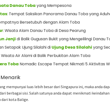
isata Danau Toba
yang Mempesona
atas
: Tempat Saksikan Panorama Danau Toba yang Aduh
Tempatnya Bersetubuh dengan Alam Toba
ur
: Wisata Alam Danau Toba di Desa Pearung
jun Janji
di Balik Gugusan Bukit yang Mengelilingi Danau 
n Setapak Ujung Silalahi di
Ujung Desa Silalahi
yang Sed
: Wisata Air Alami di Balik Perbukitan Alam Toba
era Toba
Nomadic Escape Tempat Nikmati 5 Aktivitas W
 Menarik
ang mempunyai luas lebih besar dari Singapura ini, maka anda da
ari berbagai sisi. Salah satunya anda dapat menikmati keindaha
 dari kota Balige.