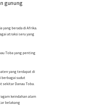
san gunung
a yang berada di Afrika.
gai atraksi seru yang
anau Toba yang penting
paten yang terdapat di
 berbagai sudut
at sekitar Danau Toba.
eragam keindahan alam
atar belakang