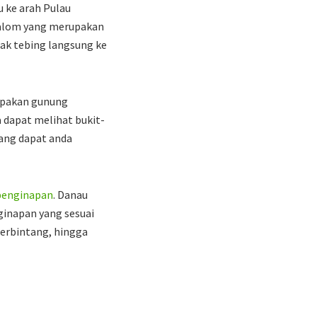
 ke arah Pulau
ngalom yang merupakan
cak tebing langsung ke
upakan gunung
 dapat melihat bukit-
yang dapat anda
penginapan
. Danau
ginapan yang sesuai
berbintang, hingga