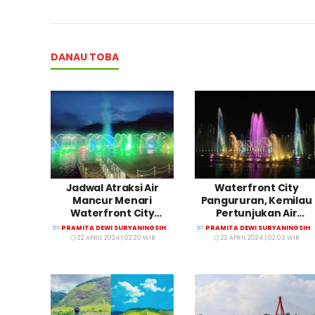
DANAU TOBA
Jadwal Atraksi Air
Waterfront City
Mancur Menari
Pangururan, Kemilau
Waterfront City
Pertunjukan Air
Pangururan
Mancur di Danau Tob
BY
PRAMITA DEWI SURYANINGSIH
BY
PRAMITA DEWI SURYANINGSIH
22 APRIL 2024 | 02:20 WIB
22 APRIL 2024 | 02:03 WIB