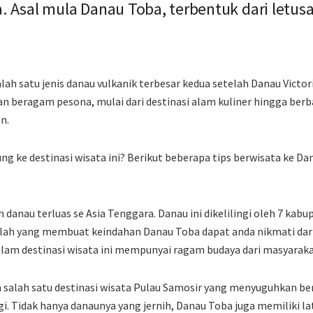
a. Asal mula Danau Toba, terbentuk dari letu
ah satu jenis danau vulkanik terbesar kedua setelah Danau Victori
beragam pesona, mulai dari destinasi alam kuliner hingga berba
n.
ung ke destinasi wisata ini? Berikut beberapa tips berwisata ke D
danau terluas se Asia Tenggara. Danau ini dikelilingi oleh 7 kabu
ilah yang membuat keindahan Danau Toba dapat anda nikmati dari
 dalam destinasi wisata ini mempunyai ragam budaya dari masyarak
salah satu destinasi wisata Pulau Samosir yang menyuguhkan b
gi. Tidak hanya danaunya yang jernih, Danau Toba juga memiliki l