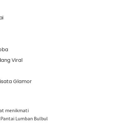
ai
Toba
ang Viral
isata Glamor
pat menikmati
n Pantai Lumban Bulbul