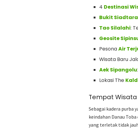
4
Destinasi W
Bukit Siadtar
Tao Silalahi
: 
Geosite Sipins
Pesona
Air Ter
Wisata Baru Jala
Aek Sipangolu
Lokasi The
Kald
Tempat Wisata
Sebagai kadera purba y
keindahan Danau Toba d
yang terletak tidak jauh