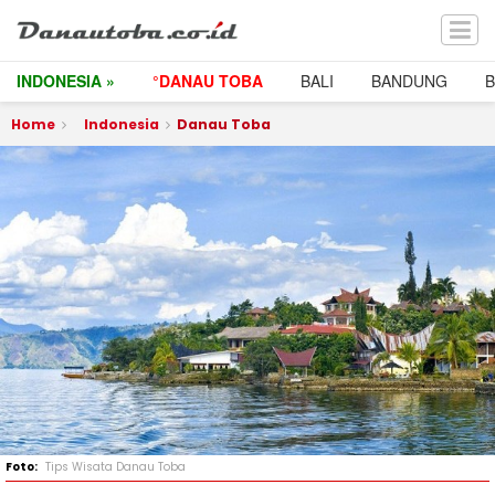
INDONESIA »
°DANAU TOBA
BALI
BANDUNG
Home
Indonesia
Danau Toba
Tips Wisata Danau Toba