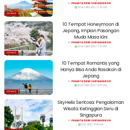
BY
PRAMITA DEWI SURYANINGSIH
29 OKTOBER 2023 | 17:33 WIB
JEPANG
10 Tempat Honeymoon di
Jepang, Impian Pasangan
Muda Masa Kini
BY
PRAMITA DEWI SURYANINGSIH
29 OKTOBER 2023 | 17:21 WIB
JEPANG
10 Tempat Romantis yang
Hanya Bisa Anda Rasakan di
Jepang
BY
PRAMITA DEWI SURYANINGSIH
29 OKTOBER 2023 | 16:59 WIB
JEPANG
SkyHelix Sentosa: Pengalaman
Wisata Ketinggian Seru di
Singapura
BY
PRAMITA DEWI SURYANINGSIH
2 MEI 2023 | 01:09 WIB