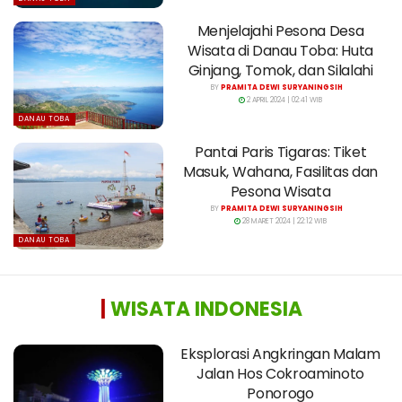
Menjelajahi Pesona Desa
Wisata di Danau Toba: Huta
Ginjang, Tomok, dan Silalahi
BY
PRAMITA DEWI SURYANINGSIH
2 APRIL 2024 | 02:41 WIB
DANAU TOBA
Pantai Paris Tigaras: Tiket
Masuk, Wahana, Fasilitas dan
Pesona Wisata
BY
PRAMITA DEWI SURYANINGSIH
28 MARET 2024 | 22:12 WIB
DANAU TOBA
|
WISATA INDONESIA
Eksplorasi Angkringan Malam
Jalan Hos Cokroaminoto
Ponorogo