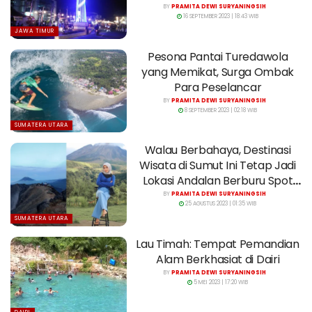
BY
PRAMITA DEWI SURYANINGSIH
16 SEPTEMBER 2023 | 18:43 WIB
JAWA TIMUR
Pesona Pantai Turedawola
yang Memikat, Surga Ombak
Para Peselancar
BY
PRAMITA DEWI SURYANINGSIH
8 SEPTEMBER 2023 | 02:18 WIB
SUMATERA UTARA
Walau Berbahaya, Destinasi
Wisata di Sumut Ini Tetap Jadi
Lokasi Andalan Berburu Spot
Foto
BY
PRAMITA DEWI SURYANINGSIH
25 AGUSTUS 2023 | 01:35 WIB
SUMATERA UTARA
Lau Timah: Tempat Pemandian
Alam Berkhasiat di Dairi
BY
PRAMITA DEWI SURYANINGSIH
5 MEI 2023 | 17:20 WIB