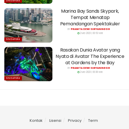
SINGAPURA
Marina Bay Sands Skypark,
Tempat Menatap
Pemandangan Spektakuler
BY
PRAMITA DEWI SURYANINGSIH
2 MEI 2023 | 00:53 WIB
SINGAPURA
Rasakan Dunia Avatar yang
Nyata di Avatar The Experience
at Gardens by the Bay
BY
PRAMITA DEWI SURYANINGSIH
2 MEI 2023 | 00:38 WIB
SINGAPURA
Kontak
Lisensi
Privacy
Term