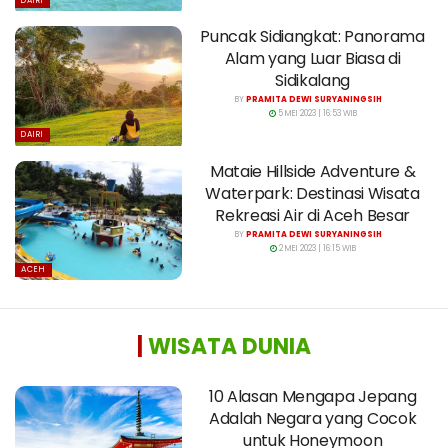
DAIRI
Puncak Sidiangkat: Panorama
Alam yang Luar Biasa di
Sidikalang
BY
PRAMITA DEWI SURYANINGSIH
5 MEI 2023 | 16:53 WIB
DAIRI
Mataie Hillside Adventure &
Waterpark: Destinasi Wisata
Rekreasi Air di Aceh Besar
BY
PRAMITA DEWI SURYANINGSIH
2 MEI 2023 | 16:15 WIB
ACEH
|
WISATA DUNIA
10 Alasan Mengapa Jepang
Adalah Negara yang Cocok
untuk Honeymoon