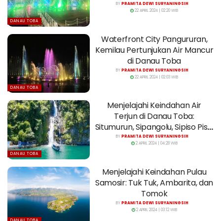
BY
PRAMITA DEWI SURYANINGSIH
22 APRIL 2024 | 02:20 WIB
DANAU TOBA
Waterfront City Pangururan,
Kemilau Pertunjukan Air Mancur
di Danau Toba
BY
PRAMITA DEWI SURYANINGSIH
22 APRIL 2024 | 02:03 WIB
DANAU TOBA
Menjelajahi Keindahan Air
Terjun di Danau Toba:
Situmurun, Sipangolu, Sipiso Piso,
dan Janji
BY
PRAMITA DEWI SURYANINGSIH
2 APRIL 2024 | 04:28 WIB
DANAU TOBA
Menjelajahi Keindahan Pulau
Samosir: Tuk Tuk, Ambarita, dan
Tomok
BY
PRAMITA DEWI SURYANINGSIH
2 APRIL 2024 | 03:12 WIB
DANAU TOBA