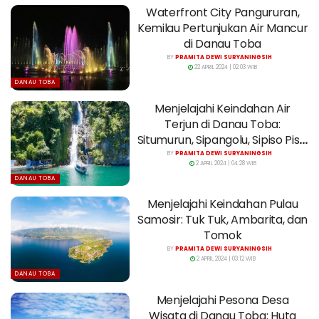
Waterfront City Pangururan,
Kemilau Pertunjukan Air Mancur
di Danau Toba
BY
PRAMITA DEWI SURYANINGSIH
22 APRIL 2024 | 02:03 WIB
DANAU TOBA
Menjelajahi Keindahan Air
Terjun di Danau Toba:
Situmurun, Sipangolu, Sipiso Piso,
dan Janji
BY
PRAMITA DEWI SURYANINGSIH
2 APRIL 2024 | 04:28 WIB
DANAU TOBA
Menjelajahi Keindahan Pulau
Samosir: Tuk Tuk, Ambarita, dan
Tomok
BY
PRAMITA DEWI SURYANINGSIH
2 APRIL 2024 | 03:12 WIB
DANAU TOBA
Menjelajahi Pesona Desa
Wisata di Danau Toba: Huta