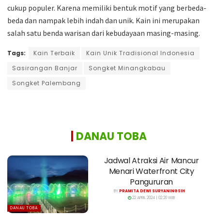
cukup populer. Karena memiliki bentuk motif yang berbeda-
beda dan nampak lebih indah dan unik. Kain ini merupakan
salah satu benda warisan dari kebudayaan masing-masing.
Tags:
Kain Terbaik
Kain Unik Tradisional Indonesia
Sasirangan Banjar
Songket Minangkabau
Songket Palembang
|
DANAU TOBA
Jadwal Atraksi Air Mancur
Menari Waterfront City
Pangururan
BY
PRAMITA DEWI SURYANINGSIH
22 APRIL 2024 | 02:20 WIB
DANAU TOBA