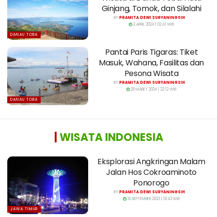
Ginjang, Tomok, dan Silalahi
BY
PRAMITA DEWI SURYANINGSIH
2 APRIL 2024 | 02:41 WIB
DANAU TOBA
Pantai Paris Tigaras: Tiket
Masuk, Wahana, Fasilitas dan
Pesona Wisata
BY
PRAMITA DEWI SURYANINGSIH
28 MARET 2024 | 22:12 WIB
DANAU TOBA
|
WISATA INDONESIA
Eksplorasi Angkringan Malam
Jalan Hos Cokroaminoto
Ponorogo
BY
PRAMITA DEWI SURYANINGSIH
16 SEPTEMBER 2023 | 18:43 WIB
JAWA TIMUR