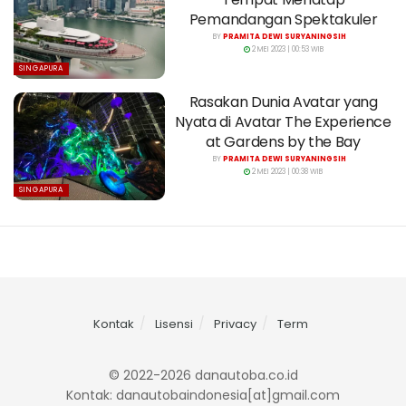
Pemandangan Spektakuler
BY
PRAMITA DEWI SURYANINGSIH
2 MEI 2023 | 00:53 WIB
SINGAPURA
Rasakan Dunia Avatar yang
Nyata di Avatar The Experience
at Gardens by the Bay
BY
PRAMITA DEWI SURYANINGSIH
2 MEI 2023 | 00:38 WIB
SINGAPURA
Kontak
Lisensi
Privacy
Term
© 2022-2026 danautoba.co.id
Kontak: danautobaindonesia[at]gmail.com