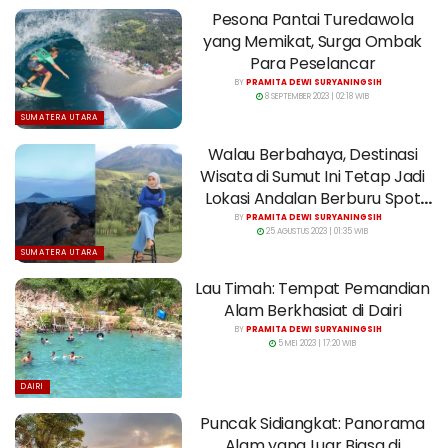
Pesona Pantai Turedawola
yang Memikat, Surga Ombak
Para Peselancar
BY
PRAMITA DEWI SURYANINGSIH
8 SEPTEMBER 2023 | 02:18 WIB
SUMATERA UTARA
Walau Berbahaya, Destinasi
Wisata di Sumut Ini Tetap Jadi
Lokasi Andalan Berburu Spot
Foto
BY
PRAMITA DEWI SURYANINGSIH
25 AGUSTUS 2023 | 01:35 WIB
SUMATERA UTARA
Lau Timah: Tempat Pemandian
Alam Berkhasiat di Dairi
BY
PRAMITA DEWI SURYANINGSIH
5 MEI 2023 | 17:20 WIB
DAIRI
Puncak Sidiangkat: Panorama
Alam yang Luar Biasa di