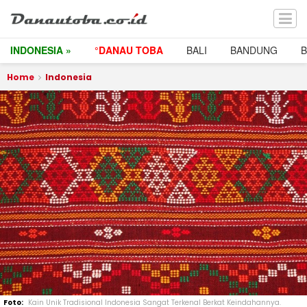
INDONESIA »
°DANAU TOBA
BALI
BANDUNG
Home
Indonesia
Kain Unik Tradisional Indonesia Sangat Terkenal Berkat Keindahannya.