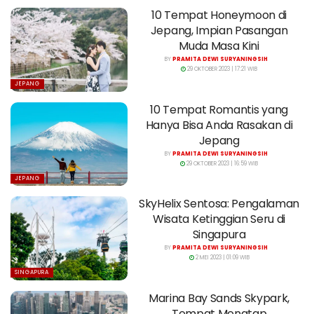
10 Tempat Honeymoon di
Jepang, Impian Pasangan
Muda Masa Kini
BY
PRAMITA DEWI SURYANINGSIH
29 OKTOBER 2023 | 17:21 WIB
JEPANG
10 Tempat Romantis yang
Hanya Bisa Anda Rasakan di
Jepang
BY
PRAMITA DEWI SURYANINGSIH
29 OKTOBER 2023 | 16:59 WIB
JEPANG
SkyHelix Sentosa: Pengalaman
Wisata Ketinggian Seru di
Singapura
BY
PRAMITA DEWI SURYANINGSIH
2 MEI 2023 | 01:09 WIB
SINGAPURA
Marina Bay Sands Skypark,
Tempat Menatap