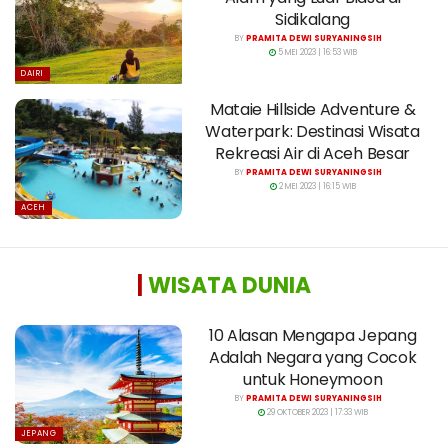
Sidikalang
BY
PRAMITA DEWI SURYANINGSIH
5 MEI 2023 | 16:53 WIB
DAIRI
Mataie Hillside Adventure &
Waterpark: Destinasi Wisata
Rekreasi Air di Aceh Besar
BY
PRAMITA DEWI SURYANINGSIH
2 MEI 2023 | 16:15 WIB
ACEH
|
WISATA DUNIA
10 Alasan Mengapa Jepang
Adalah Negara yang Cocok
untuk Honeymoon
BY
PRAMITA DEWI SURYANINGSIH
29 OKTOBER 2023 | 17:33 WIB
JEPANG