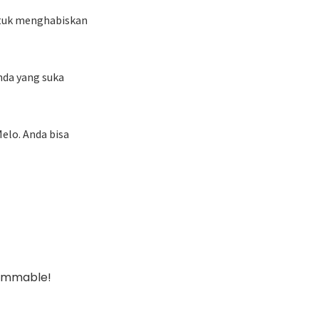
ntuk menghabiskan
nda yang suka
elo. Anda bisa
ammable!