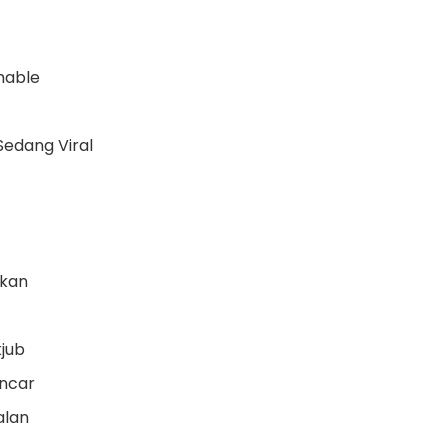
mable
edang Viral
mkan
jub
ancar
alan