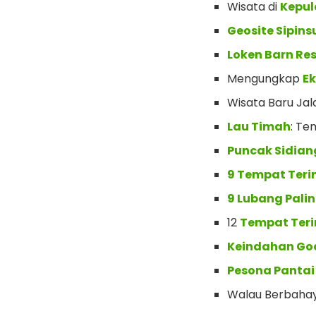
Wisata di
Kepu
Geosite Sipin
Loken Barn Re
Mengungkap
Ek
Wisata Baru Ja
Lau Timah
: Te
Puncak Sidian
9 Tempat Teri
9 Lubang Pali
12
Tempat Ter
Keindahan Goa
Pesona Panta
Walau Berbaha