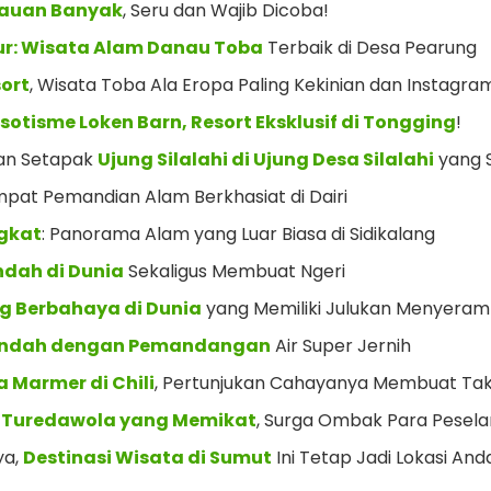
lauan Banyak
, Seru dan Wajib Dicoba!
sur: Wisata Alam Danau Toba
Terbaik di Desa Pearung
sort
, Wisata Toba Ala Eropa Paling Kekinian dan Instagra
sotisme Loken Barn, Resort Eksklusif di Tongging
!
lan Setapak
Ujung Silalahi di Ujung Desa Silalahi
yang S
mpat Pemandian Alam Berkhasiat di Dairi
gkat
: Panorama Alam yang Luar Biasa di Sidikalang
ndah di Dunia
Sekaligus Membuat Ngeri
ng Berbahaya di Dunia
yang Memiliki Julukan Menyera
indah dengan Pemandangan
Air Super Jernih
 Marmer di Chili
, Pertunjukan Cahayanya Membuat Tak
i Turedawola yang Memikat
, Surga Ombak Para Pesel
ya,
Destinasi Wisata di Sumut
Ini Tetap Jadi Lokasi And