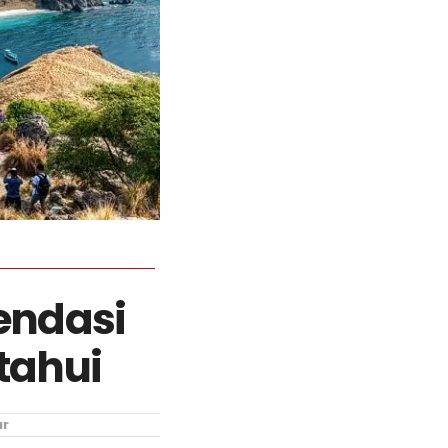
endasi
tahui
ur