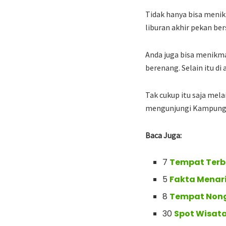
Tidak hanya bisa meni
liburan akhir pekan be
Anda juga bisa menikma
berenang. Selain itu di 
Tak cukup itu saja mel
mengunjungi Kampung t
Baca Juga:
7
Tempat Terba
5
Fakta Menari
8
Tempat Nong
30
Spot Wisat