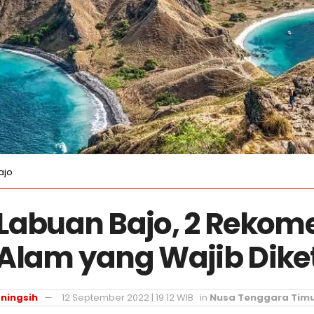
ajo
Labuan Bajo, 2 Rekom
Alam yang Wajib Dike
ningsih
12 September 2022 | 19:12 WIB
in
Nusa Tenggara Tim