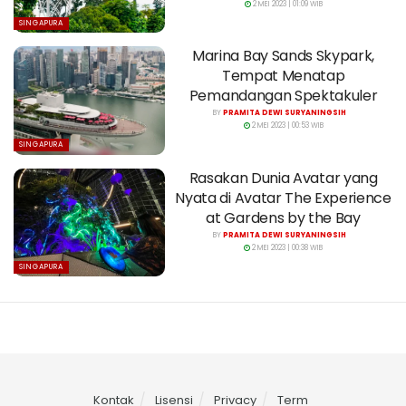
2 MEI 2023 | 01:09 WIB
SINGAPURA
Marina Bay Sands Skypark,
Tempat Menatap
Pemandangan Spektakuler
BY
PRAMITA DEWI SURYANINGSIH
2 MEI 2023 | 00:53 WIB
SINGAPURA
Rasakan Dunia Avatar yang
Nyata di Avatar The Experience
at Gardens by the Bay
BY
PRAMITA DEWI SURYANINGSIH
2 MEI 2023 | 00:38 WIB
SINGAPURA
Kontak
Lisensi
Privacy
Term