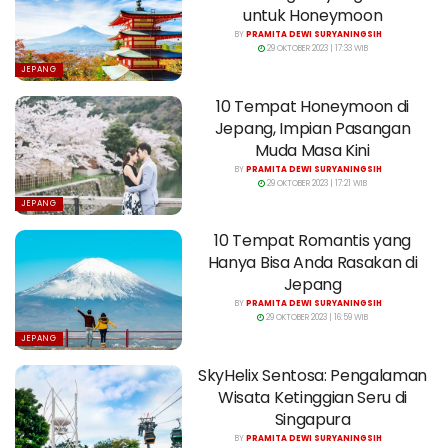
untuk Honeymoon
BY
PRAMITA DEWI SURYANINGSIH
29 OKTOBER 2023 | 17:33 WIB
JEPANG
10 Tempat Honeymoon di
Jepang, Impian Pasangan
Muda Masa Kini
BY
PRAMITA DEWI SURYANINGSIH
29 OKTOBER 2023 | 17:21 WIB
JEPANG
10 Tempat Romantis yang
Hanya Bisa Anda Rasakan di
Jepang
BY
PRAMITA DEWI SURYANINGSIH
29 OKTOBER 2023 | 16:59 WIB
JEPANG
SkyHelix Sentosa: Pengalaman
Wisata Ketinggian Seru di
Singapura
BY
PRAMITA DEWI SURYANINGSIH