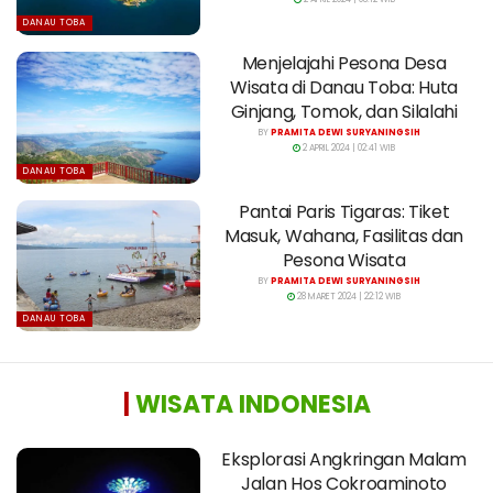
DANAU TOBA
Menjelajahi Pesona Desa
Wisata di Danau Toba: Huta
Ginjang, Tomok, dan Silalahi
BY
PRAMITA DEWI SURYANINGSIH
2 APRIL 2024 | 02:41 WIB
DANAU TOBA
Pantai Paris Tigaras: Tiket
Masuk, Wahana, Fasilitas dan
Pesona Wisata
BY
PRAMITA DEWI SURYANINGSIH
28 MARET 2024 | 22:12 WIB
DANAU TOBA
|
WISATA INDONESIA
Eksplorasi Angkringan Malam
Jalan Hos Cokroaminoto