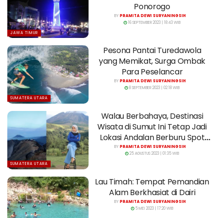
Ponorogo
BY
PRAMITA DEWI SURYANINGSIH
16 SEPTEMBER 2023 | 18:43 WIB
JAWA TIMUR
Pesona Pantai Turedawola
yang Memikat, Surga Ombak
Para Peselancar
BY
PRAMITA DEWI SURYANINGSIH
8 SEPTEMBER 2023 | 02:18 WIB
SUMATERA UTARA
Walau Berbahaya, Destinasi
Wisata di Sumut Ini Tetap Jadi
Lokasi Andalan Berburu Spot
Foto
BY
PRAMITA DEWI SURYANINGSIH
25 AGUSTUS 2023 | 01:35 WIB
SUMATERA UTARA
Lau Timah: Tempat Pemandian
Alam Berkhasiat di Dairi
BY
PRAMITA DEWI SURYANINGSIH
5 MEI 2023 | 17:20 WIB