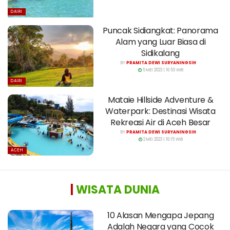
DAIRI
Puncak Sidiangkat: Panorama
Alam yang Luar Biasa di
Sidikalang
BY
PRAMITA DEWI SURYANINGSIH
5 MEI 2023 | 16:53 WIB
DAIRI
Mataie Hillside Adventure &
Waterpark: Destinasi Wisata
Rekreasi Air di Aceh Besar
BY
PRAMITA DEWI SURYANINGSIH
2 MEI 2023 | 16:15 WIB
ACEH
|
WISATA DUNIA
10 Alasan Mengapa Jepang
Adalah Negara yang Cocok