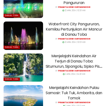
Pangururan
BY
PRAMITA DEWI SURYANINGSIH
22 APRIL 2024 | 02:20 WIB
DANAU TOBA
Waterfront City Pangururan,
Kemilau Pertunjukan Air Mancur
di Danau Toba
BY
PRAMITA DEWI SURYANINGSIH
22 APRIL 2024 | 02:03 WIB
DANAU TOBA
Menjelajahi Keindahan Air
Terjun di Danau Toba:
Situmurun, Sipangolu, Sipiso Piso,
dan Janji
BY
PRAMITA DEWI SURYANINGSIH
2 APRIL 2024 | 04:28 WIB
DANAU TOBA
Menjelajahi Keindahan Pulau
Samosir: Tuk Tuk, Ambarita, dan
Tomok
BY
PRAMITA DEWI SURYANINGSIH
2 APRIL 2024 | 03:12 WIB