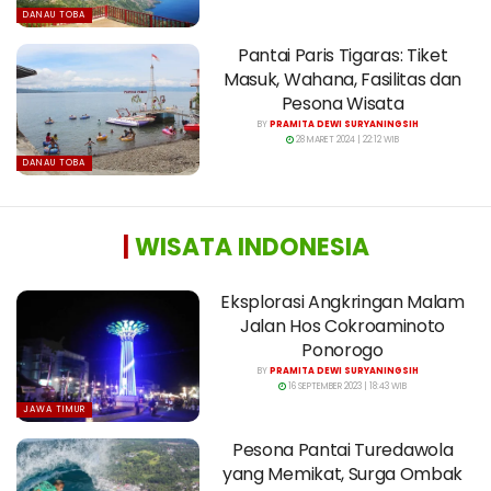
DANAU TOBA
Pantai Paris Tigaras: Tiket
Masuk, Wahana, Fasilitas dan
Pesona Wisata
BY
PRAMITA DEWI SURYANINGSIH
28 MARET 2024 | 22:12 WIB
DANAU TOBA
|
WISATA INDONESIA
Eksplorasi Angkringan Malam
Jalan Hos Cokroaminoto
Ponorogo
BY
PRAMITA DEWI SURYANINGSIH
16 SEPTEMBER 2023 | 18:43 WIB
JAWA TIMUR
Pesona Pantai Turedawola
yang Memikat, Surga Ombak