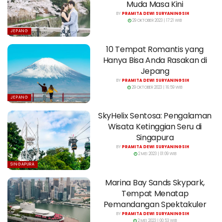
Muda Masa Kini
BY
PRAMITA DEWI SURYANINGSIH
29 OKTOBER 2023 | 17:21 WIB
JEPANG
10 Tempat Romantis yang
Hanya Bisa Anda Rasakan di
Jepang
BY
PRAMITA DEWI SURYANINGSIH
29 OKTOBER 2023 | 16:59 WIB
JEPANG
SkyHelix Sentosa: Pengalaman
Wisata Ketinggian Seru di
Singapura
BY
PRAMITA DEWI SURYANINGSIH
2 MEI 2023 | 01:09 WIB
SINGAPURA
Marina Bay Sands Skypark,
Tempat Menatap
Pemandangan Spektakuler
BY
PRAMITA DEWI SURYANINGSIH
2 MEI 2023 | 00:53 WIB