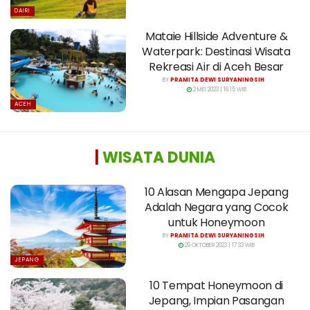
DAIRI
Mataie Hillside Adventure &
Waterpark: Destinasi Wisata
Rekreasi Air di Aceh Besar
BY
PRAMITA DEWI SURYANINGSIH
2 MEI 2023 | 16:15 WIB
ACEH
|
WISATA DUNIA
10 Alasan Mengapa Jepang
Adalah Negara yang Cocok
untuk Honeymoon
BY
PRAMITA DEWI SURYANINGSIH
29 OKTOBER 2023 | 17:33 WIB
JEPANG
10 Tempat Honeymoon di
Jepang, Impian Pasangan