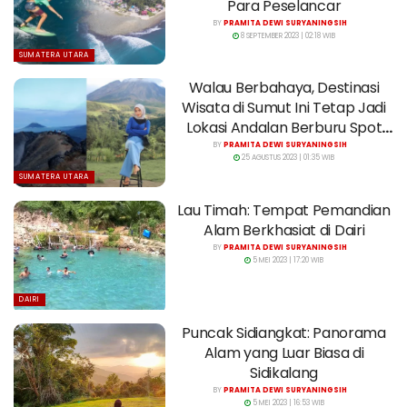
Para Peselancar
BY
PRAMITA DEWI SURYANINGSIH
8 SEPTEMBER 2023 | 02:18 WIB
SUMATERA UTARA
Walau Berbahaya, Destinasi
Wisata di Sumut Ini Tetap Jadi
Lokasi Andalan Berburu Spot
Foto
BY
PRAMITA DEWI SURYANINGSIH
25 AGUSTUS 2023 | 01:35 WIB
SUMATERA UTARA
Lau Timah: Tempat Pemandian
Alam Berkhasiat di Dairi
BY
PRAMITA DEWI SURYANINGSIH
5 MEI 2023 | 17:20 WIB
DAIRI
Puncak Sidiangkat: Panorama
Alam yang Luar Biasa di
Sidikalang
BY
PRAMITA DEWI SURYANINGSIH
5 MEI 2023 | 16:53 WIB