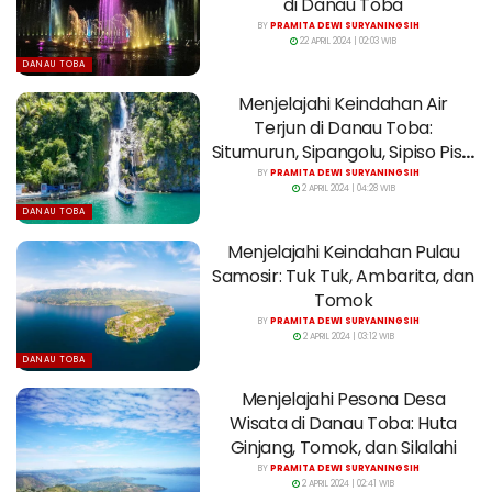
di Danau Toba
BY
PRAMITA DEWI SURYANINGSIH
22 APRIL 2024 | 02:03 WIB
DANAU TOBA
Menjelajahi Keindahan Air
Terjun di Danau Toba:
Situmurun, Sipangolu, Sipiso Piso,
dan Janji
BY
PRAMITA DEWI SURYANINGSIH
2 APRIL 2024 | 04:28 WIB
DANAU TOBA
Menjelajahi Keindahan Pulau
Samosir: Tuk Tuk, Ambarita, dan
Tomok
BY
PRAMITA DEWI SURYANINGSIH
2 APRIL 2024 | 03:12 WIB
DANAU TOBA
Menjelajahi Pesona Desa
Wisata di Danau Toba: Huta
Ginjang, Tomok, dan Silalahi
BY
PRAMITA DEWI SURYANINGSIH
2 APRIL 2024 | 02:41 WIB