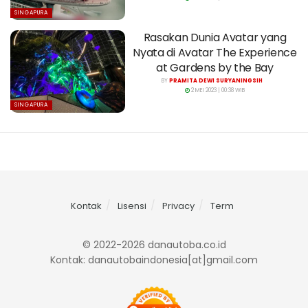
SINGAPURA
Rasakan Dunia Avatar yang
Nyata di Avatar The Experience
at Gardens by the Bay
BY
PRAMITA DEWI SURYANINGSIH
2 MEI 2023 | 00:38 WIB
SINGAPURA
Kontak
Lisensi
Privacy
Term
© 2022-2026 danautoba.co.id
Kontak: danautobaindonesia[at]gmail.com