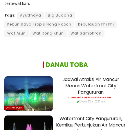
terlewatkan.
Tags:
Ayutthaya
Big Buddha
Kebun Raya Tropis Nong Nooch
Kepulauan Phi Phi
Wat Arun
Wat Rong Khun
Wat Samphran
|
DANAU TOBA
Jadwal Atraksi Air Mancur
Menari Waterfront City
Pangururan
BY
PRAMITA DEWI SURYANINGSIH
22 APRIL 2024 | 02:20 WIB
DANAU TOBA
Waterfront City Pangururan,
Kemilau Pertunjukan Air Mancur